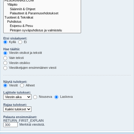
Etsi sisäalueet:
Kyllä
Ei
Hae täältä:
Viestin otsikot ja tekstit
Vain teksti
Viestin otsikko
Viestiketjujen ensimmäinen viesti
Näytä tulokset:
Viestit
Aiheet
Lajittele tulokset:
Nouseva
Laskeva
Rajaa tulokset:
Palauta ensimmäiset:
RETURN_FIRST_EXPLAIN
Merkkiä viestistä.