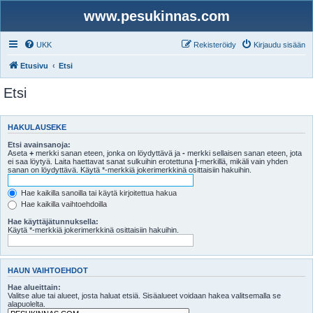
www.pesukinnas.com
UKK
Rekisteröidy
Kirjaudu sisään
Etusivu
Etsi
Etsi
HAKULAUSEKE
Etsi avainsanoja:
Aseta
+
merkki sanan eteen, jonka on löydyttävä ja
-
merkki sellaisen sanan eteen, jota
ei saa löytyä. Laita haettavat sanat sulkuihin erotettuna
|
-merkillä, mikäli vain yhden
sanan on löydyttävä. Käytä *-merkkiä jokerimerkkinä osittaisiin hakuihin.
Hae kaikilla sanoilla tai käytä kirjoitettua hakua
Hae kaikilla vaihtoehdoilla
Hae käyttäjätunnuksella:
Käytä *-merkkiä jokerimerkkinä osittaisiin hakuihin.
HAUN VAIHTOEHDOT
Hae alueittain:
Valitse alue tai alueet, josta haluat etsiä. Sisäalueet voidaan hakea valitsemalla se
alapuolelta.