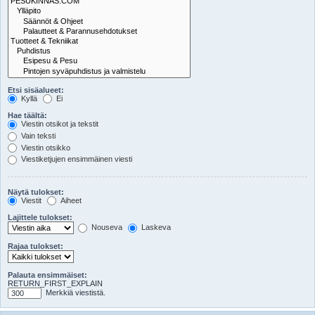
Etsi sisäalueet:
Kyllä
Ei
Hae täältä:
Viestin otsikot ja tekstit
Vain teksti
Viestin otsikko
Viestiketjujen ensimmäinen viesti
Näytä tulokset:
Viestit
Aiheet
Lajittele tulokset:
Nouseva
Laskeva
Rajaa tulokset:
Palauta ensimmäiset:
RETURN_FIRST_EXPLAIN
Merkkiä viestistä.