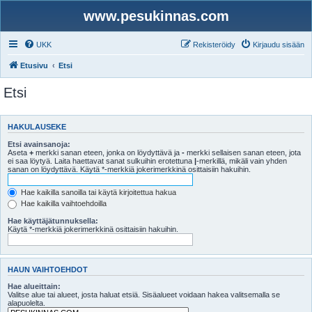
www.pesukinnas.com
UKK
Rekisteröidy
Kirjaudu sisään
Etusivu
Etsi
Etsi
HAKULAUSEKE
Etsi avainsanoja:
Aseta
+
merkki sanan eteen, jonka on löydyttävä ja
-
merkki sellaisen sanan eteen, jota
ei saa löytyä. Laita haettavat sanat sulkuihin erotettuna
|
-merkillä, mikäli vain yhden
sanan on löydyttävä. Käytä *-merkkiä jokerimerkkinä osittaisiin hakuihin.
Hae kaikilla sanoilla tai käytä kirjoitettua hakua
Hae kaikilla vaihtoehdoilla
Hae käyttäjätunnuksella:
Käytä *-merkkiä jokerimerkkinä osittaisiin hakuihin.
HAUN VAIHTOEHDOT
Hae alueittain:
Valitse alue tai alueet, josta haluat etsiä. Sisäalueet voidaan hakea valitsemalla se
alapuolelta.