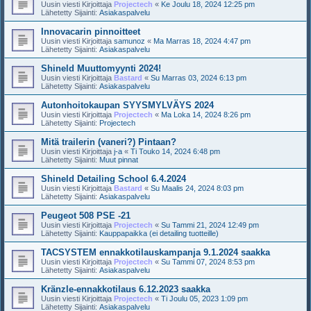
Uusin viesti Kirjoittaja
Projectech
«
Ke Joulu 18, 2024 12:25 pm
Lähetetty Sijainti:
Asiakaspalvelu
Innovacarin pinnoitteet
Uusin viesti Kirjoittaja
samunoz
«
Ma Marras 18, 2024 4:47 pm
Lähetetty Sijainti:
Asiakaspalvelu
Shineld Muuttomyynti 2024!
Uusin viesti Kirjoittaja
Bastard
«
Su Marras 03, 2024 6:13 pm
Lähetetty Sijainti:
Asiakaspalvelu
Autonhoitokaupan SYYSMYLVÄYS 2024
Uusin viesti Kirjoittaja
Projectech
«
Ma Loka 14, 2024 8:26 pm
Lähetetty Sijainti:
Projectech
Mitä trailerin (vaneri?) Pintaan?
Uusin viesti Kirjoittaja
j-a
«
Ti Touko 14, 2024 6:48 pm
Lähetetty Sijainti:
Muut pinnat
Shineld Detailing School 6.4.2024
Uusin viesti Kirjoittaja
Bastard
«
Su Maalis 24, 2024 8:03 pm
Lähetetty Sijainti:
Asiakaspalvelu
Peugeot 508 PSE -21
Uusin viesti Kirjoittaja
Projectech
«
Su Tammi 21, 2024 12:49 pm
Lähetetty Sijainti:
Kauppapaikka (ei detailing tuotteille)
TACSYSTEM ennakkotilauskampanja 9.1.2024 saakka
Uusin viesti Kirjoittaja
Projectech
«
Su Tammi 07, 2024 8:53 pm
Lähetetty Sijainti:
Asiakaspalvelu
Kränzle-ennakkotilaus 6.12.2023 saakka
Uusin viesti Kirjoittaja
Projectech
«
Ti Joulu 05, 2023 1:09 pm
Lähetetty Sijainti:
Asiakaspalvelu