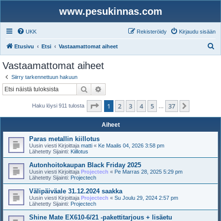
www.pesukinnas.com
UKK
Rekisteröidy
Kirjaudu sisään
E
Etusivu
Etsi
Vastaamattomat aiheet
t
Vastaamattomat aiheet
s
Siirry tarkennettuun hakuun
i
Etsi
Tarkennettu haku
Sivu
1
/
37
1
2
3
4
5
37
Seuraava
Haku löysi 911 tulosta
…
Aiheet
Paras metallin kiillotus
Uusin viesti Kirjoittaja
matti
«
Ke Maalis 04, 2026 3:58 pm
Lähetetty Sijainti:
Kiillotus
Autonhoitokaupan Black Friday 2025
Uusin viesti Kirjoittaja
Projectech
«
Pe Marras 28, 2025 5:29 pm
Lähetetty Sijainti:
Projectech
Välipäiväale 31.12.2024 saakka
Uusin viesti Kirjoittaja
Projectech
«
Su Joulu 29, 2024 2:57 pm
Lähetetty Sijainti:
Projectech
Shine Mate EX610-6/21 -pakettitarjous + lisäetu