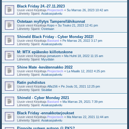
Black Friday 24.-27.11.2023
Uusin viesti Kirjoittaja
Projectech
«
Su Marras 26, 2023 10:42 am
Lähetetty Sijainti:
Asiakaspalvelu
Ostetaan myllytys Tampere/lähikunnat
Uusin viesti Kirjoittaja
Kopo
«
Su Touko 21, 2023 12:41 pm
Lähetetty Sijainti:
Ostetaan
Shineld Black Friday - Cyber Monday 2022!
Uusin viesti Kirjoittaja
Bastard
«
Pe Marras 25, 2022 3:17 pm
Lähetetty Sijainti:
Asiakaspalvelu
M: MTX epäkesko kiillotuskone
Uusin viesti Kirjoittaja
jomatuom
«
Ma Huhti 18, 2022 11:15 am
Lähetetty Sijainti:
Myydään
Shine Mate -kevätennakko 2022
Uusin viesti Kirjoittaja
Projectech
«
La Maalis 12, 2022 4:25 pm
Lähetetty Sijainti:
Asiakaspalvelu
Ratin puhdistus
Uusin viesti Kirjoittaja
Alfa156
«
Pe Joulu 31, 2021 12:25 pm
Lähetetty Sijainti:
Sisätilat
Shineld - Cyber Monday 2021
Uusin viesti Kirjoittaja
Bastard
«
Ma Marras 29, 2021 7:39 pm
Lähetetty Sijainti:
Asiakaspalvelu
Black Friday -ennakkotarjoukset
Uusin viesti Kirjoittaja
Projectech
«
Ma Marras 22, 2021 11:44 am
Lähetetty Sijainti:
Asiakaspalvelu
Pinnoite uuteen autoon @ PKS?