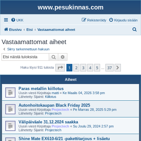
www.pesukinnas.com
UKK
Rekisteröidy
Kirjaudu sisään
E
Etusivu
Etsi
Vastaamattomat aiheet
t
Vastaamattomat aiheet
s
Siirry tarkennettuun hakuun
i
Etsi
Tarkennettu haku
Sivu
1
/
37
1
2
3
4
5
37
Seuraava
Haku löysi 911 tulosta
…
Aiheet
Paras metallin kiillotus
Uusin viesti Kirjoittaja
matti
«
Ke Maalis 04, 2026 3:58 pm
Lähetetty Sijainti:
Kiillotus
Autonhoitokaupan Black Friday 2025
Uusin viesti Kirjoittaja
Projectech
«
Pe Marras 28, 2025 5:29 pm
Lähetetty Sijainti:
Projectech
Välipäiväale 31.12.2024 saakka
Uusin viesti Kirjoittaja
Projectech
«
Su Joulu 29, 2024 2:57 pm
Lähetetty Sijainti:
Projectech
Shine Mate EX610-6/21 -pakettitarjous + lisäetu