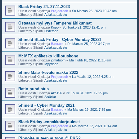
Black Friday 24.-27.11.2023
Uusin viesti Kirjoittaja
Projectech
«
Su Marras 26, 2023 10:42 am
Lähetetty Sijainti:
Asiakaspalvelu
Ostetaan myllytys Tampere/lähikunnat
Uusin viesti Kirjoittaja
Kopo
«
Su Touko 21, 2023 12:41 pm
Lähetetty Sijainti:
Ostetaan
Shineld Black Friday - Cyber Monday 2022!
Uusin viesti Kirjoittaja
Bastard
«
Pe Marras 25, 2022 3:17 pm
Lähetetty Sijainti:
Asiakaspalvelu
M: MTX epäkesko kiillotuskone
Uusin viesti Kirjoittaja
jomatuom
«
Ma Huhti 18, 2022 11:15 am
Lähetetty Sijainti:
Myydään
Shine Mate -kevätennakko 2022
Uusin viesti Kirjoittaja
Projectech
«
La Maalis 12, 2022 4:25 pm
Lähetetty Sijainti:
Asiakaspalvelu
Ratin puhdistus
Uusin viesti Kirjoittaja
Alfa156
«
Pe Joulu 31, 2021 12:25 pm
Lähetetty Sijainti:
Sisätilat
Shineld - Cyber Monday 2021
Uusin viesti Kirjoittaja
Bastard
«
Ma Marras 29, 2021 7:39 pm
Lähetetty Sijainti:
Asiakaspalvelu
Black Friday -ennakkotarjoukset
Uusin viesti Kirjoittaja
Projectech
«
Ma Marras 22, 2021 11:44 am
Lähetetty Sijainti:
Asiakaspalvelu
Pinnoite uuteen autoon @ PKS?