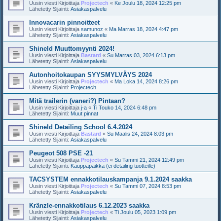
Uusin viesti Kirjoittaja
Projectech
«
Ke Joulu 18, 2024 12:25 pm
Lähetetty Sijainti:
Asiakaspalvelu
Innovacarin pinnoitteet
Uusin viesti Kirjoittaja
samunoz
«
Ma Marras 18, 2024 4:47 pm
Lähetetty Sijainti:
Asiakaspalvelu
Shineld Muuttomyynti 2024!
Uusin viesti Kirjoittaja
Bastard
«
Su Marras 03, 2024 6:13 pm
Lähetetty Sijainti:
Asiakaspalvelu
Autonhoitokaupan SYYSMYLVÄYS 2024
Uusin viesti Kirjoittaja
Projectech
«
Ma Loka 14, 2024 8:26 pm
Lähetetty Sijainti:
Projectech
Mitä trailerin (vaneri?) Pintaan?
Uusin viesti Kirjoittaja
j-a
«
Ti Touko 14, 2024 6:48 pm
Lähetetty Sijainti:
Muut pinnat
Shineld Detailing School 6.4.2024
Uusin viesti Kirjoittaja
Bastard
«
Su Maalis 24, 2024 8:03 pm
Lähetetty Sijainti:
Asiakaspalvelu
Peugeot 508 PSE -21
Uusin viesti Kirjoittaja
Projectech
«
Su Tammi 21, 2024 12:49 pm
Lähetetty Sijainti:
Kauppapaikka (ei detailing tuotteille)
TACSYSTEM ennakkotilauskampanja 9.1.2024 saakka
Uusin viesti Kirjoittaja
Projectech
«
Su Tammi 07, 2024 8:53 pm
Lähetetty Sijainti:
Asiakaspalvelu
Kränzle-ennakkotilaus 6.12.2023 saakka
Uusin viesti Kirjoittaja
Projectech
«
Ti Joulu 05, 2023 1:09 pm
Lähetetty Sijainti:
Asiakaspalvelu