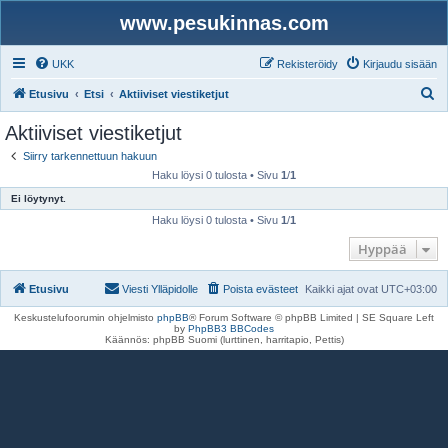
www.pesukinnas.com
UKK
Rekisteröidy
Kirjaudu sisään
E
Etusivu
Etsi
Aktiiviset viestiketjut
t
Aktiiviset viestiketjut
s
Siirry tarkennettuun hakuun
i
Haku löysi 0 tulosta • Sivu
1
/
1
Ei löytynyt.
Haku löysi 0 tulosta • Sivu
1
/
1
Hyppää
Etusivu
Viesti Ylläpidolle
Poista evästeet
Kaikki ajat ovat
UTC+03:00
Keskustelufoorumin ohjelmisto
phpBB
® Forum Software © phpBB Limited | SE Square Left
by
PhpBB3 BBCodes
Käännös: phpBB Suomi (lurttinen, harritapio, Pettis)