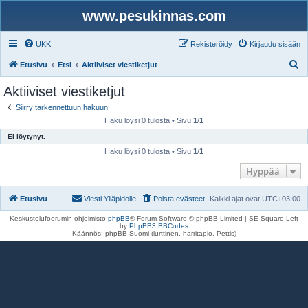
www.pesukinnas.com
UKK
Rekisteröidy
Kirjaudu sisään
E
Etusivu
Etsi
Aktiiviset viestiketjut
t
Aktiiviset viestiketjut
s
Siirry tarkennettuun hakuun
i
Haku löysi 0 tulosta • Sivu
1
/
1
Ei löytynyt.
Haku löysi 0 tulosta • Sivu
1
/
1
Hyppää
Etusivu
Viesti Ylläpidolle
Poista evästeet
Kaikki ajat ovat
UTC+03:00
Keskustelufoorumin ohjelmisto
phpBB
® Forum Software © phpBB Limited | SE Square Left
by
PhpBB3 BBCodes
Käännös: phpBB Suomi (lurttinen, harritapio, Pettis)