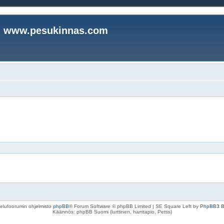
www.pesukinnas.com
elufoorumin ohjelmisto
phpBB
® Forum Software © phpBB Limited | SE Square Left by
PhpBB3 
Käännös: phpBB Suomi (lurttinen, harritapio, Pettis)