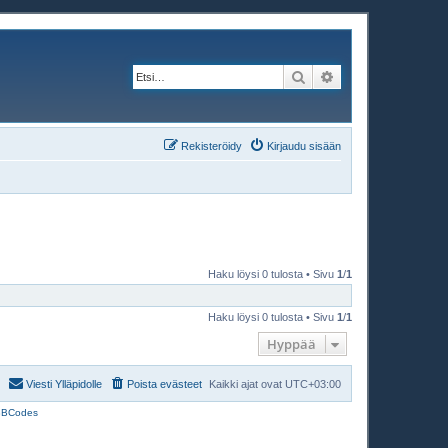
Etsi
Tarkennettu haku
Rekisteröidy
Kirjaudu sisään
Haku löysi 0 tulosta • Sivu
1
/
1
Haku löysi 0 tulosta • Sivu
1
/
1
Hyppää
Viesti Ylläpidolle
Poista evästeet
Kaikki ajat ovat
UTC+03:00
BBCodes