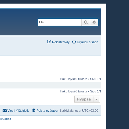
Etsi
Tarkennettu haku
Rekisteröidy
Kirjaudu sisään
Haku löysi 0 tulosta • Sivu
1
/
1
Haku löysi 0 tulosta • Sivu
1
/
1
Hyppää
Viesti Ylläpidolle
Poista evästeet
Kaikki ajat ovat
UTC+03:00
BBCodes