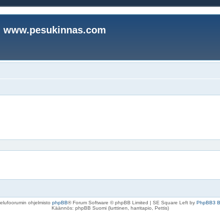
www.pesukinnas.com
elufoorumin ohjelmisto
phpBB
® Forum Software © phpBB Limited | SE Square Left by
PhpBB3 
Käännös: phpBB Suomi (lurttinen, harritapio, Pettis)