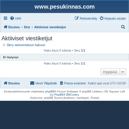
www.pesukinnas.com
UKK
Rekisteröidy
Kirjaudu sisään
E
Etusivu
Etsi
Aktiiviset viestiketjut
t
Aktiiviset viestiketjut
s
Siirry tarkennettuun hakuun
i
Haku löysi 0 tulosta • Sivu
1
/
1
Ei löytynyt.
Haku löysi 0 tulosta • Sivu
1
/
1
Hyppää
Etusivu
Viesti Ylläpidolle
Poista evästeet
Kaikki ajat ovat
UTC+03:00
Keskustelufoorumin ohjelmisto
phpBB
® Forum Software © phpBB Limited | SE Square Left
by
PhpBB3 BBCodes
Käännös: phpBB Suomi (lurttinen, harritapio, Pettis)