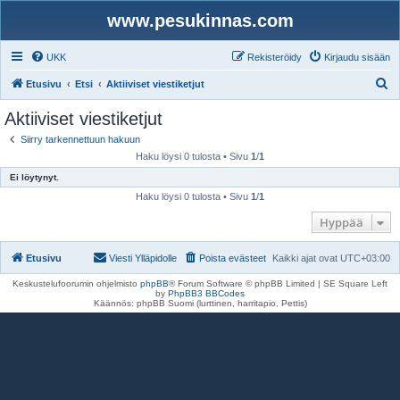
www.pesukinnas.com
UKK
Rekisteröidy
Kirjaudu sisään
E
Etusivu
Etsi
Aktiiviset viestiketjut
t
Aktiiviset viestiketjut
s
Siirry tarkennettuun hakuun
i
Haku löysi 0 tulosta • Sivu
1
/
1
Ei löytynyt.
Haku löysi 0 tulosta • Sivu
1
/
1
Hyppää
Etusivu
Viesti Ylläpidolle
Poista evästeet
Kaikki ajat ovat
UTC+03:00
Keskustelufoorumin ohjelmisto
phpBB
® Forum Software © phpBB Limited | SE Square Left
by
PhpBB3 BBCodes
Käännös: phpBB Suomi (lurttinen, harritapio, Pettis)