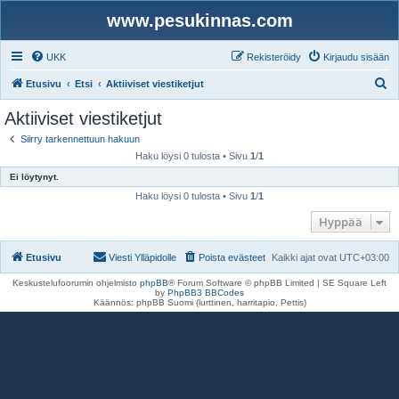
www.pesukinnas.com
UKK
Rekisteröidy
Kirjaudu sisään
E
Etusivu
Etsi
Aktiiviset viestiketjut
t
Aktiiviset viestiketjut
s
Siirry tarkennettuun hakuun
i
Haku löysi 0 tulosta • Sivu
1
/
1
Ei löytynyt.
Haku löysi 0 tulosta • Sivu
1
/
1
Hyppää
Etusivu
Viesti Ylläpidolle
Poista evästeet
Kaikki ajat ovat
UTC+03:00
Keskustelufoorumin ohjelmisto
phpBB
® Forum Software © phpBB Limited | SE Square Left
by
PhpBB3 BBCodes
Käännös: phpBB Suomi (lurttinen, harritapio, Pettis)