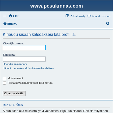
www.pesukinnas.com
UKK
Rekisteröidy
Kirjaudu sisään
E
Etusivu
t
Kirjaudu sisään katsoaksesi tätä profiilia.
s
i
Käyttäjätunnus:
Salasana:
Unohdin salasanani
Lähetä tunnusten aktivointiviesti uudelleen
Muista minut
Piilota käyttäjätunnukseni tällä kertaa
REKISTERÖIDY
Sinun tulee olla rekisteröitynyt voidaksesi kirjautua sisään. Rekisteröityminen