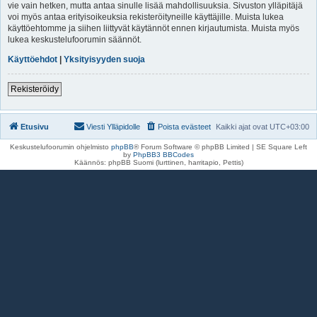
vie vain hetken, mutta antaa sinulle lisää mahdollisuuksia. Sivuston ylläpitäjä
voi myös antaa erityisoikeuksia rekisteröityneille käyttäjille. Muista lukea
käyttöehtomme ja siihen liittyvät käytännöt ennen kirjautumista. Muista myös
lukea keskustelufoorumin säännöt.
Käyttöehdot
|
Yksityisyyden suoja
Rekisteröidy
Etusivu
Viesti Ylläpidolle
Poista evästeet
Kaikki ajat ovat
UTC+03:00
Keskustelufoorumin ohjelmisto
phpBB
® Forum Software © phpBB Limited | SE Square Left
by
PhpBB3 BBCodes
Käännös: phpBB Suomi (lurttinen, harritapio, Pettis)