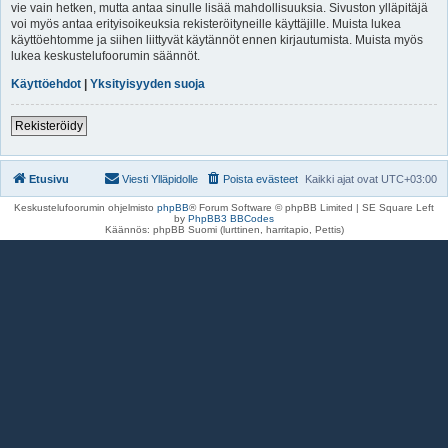
vie vain hetken, mutta antaa sinulle lisää mahdollisuuksia. Sivuston ylläpitäjä
voi myös antaa erityisoikeuksia rekisteröityneille käyttäjille. Muista lukea
käyttöehtomme ja siihen liittyvät käytännöt ennen kirjautumista. Muista myös
lukea keskustelufoorumin säännöt.
Käyttöehdot
|
Yksityisyyden suoja
Rekisteröidy
Etusivu
Viesti Ylläpidolle
Poista evästeet
Kaikki ajat ovat
UTC+03:00
Keskustelufoorumin ohjelmisto
phpBB
® Forum Software © phpBB Limited | SE Square Left
by
PhpBB3 BBCodes
Käännös: phpBB Suomi (lurttinen, harritapio, Pettis)