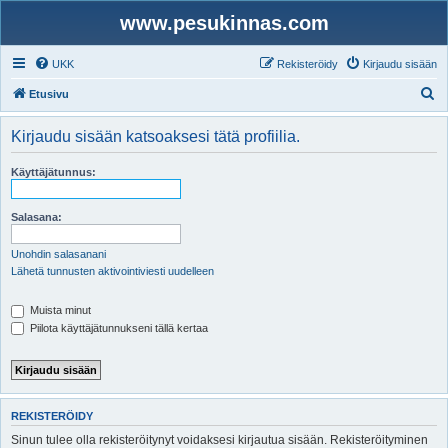
www.pesukinnas.com
UKK
Rekisteröidy
Kirjaudu sisään
E
Etusivu
t
Kirjaudu sisään katsoaksesi tätä profiilia.
s
i
Käyttäjätunnus:
Salasana:
Unohdin salasanani
Lähetä tunnusten aktivointiviesti uudelleen
Muista minut
Piilota käyttäjätunnukseni tällä kertaa
REKISTERÖIDY
Sinun tulee olla rekisteröitynyt voidaksesi kirjautua sisään. Rekisteröityminen