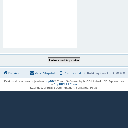
Etusivu
Viesti Ylläpidolle
Poista evästeet
Kaikki ajat ovat
UTC+03:00
Keskustelufoorumin ohjelmisto
phpBB
® Forum Software © phpBB Limited | SE Square Left
by
PhpBB3 BBCodes
Käännös: phpBB Suomi (lurttinen, harritapio, Pettis)