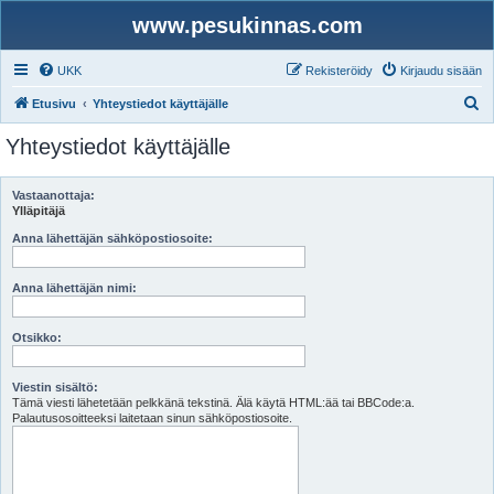
www.pesukinnas.com
UKK
Rekisteröidy
Kirjaudu sisään
E
Etusivu
Yhteystiedot käyttäjälle
t
Yhteystiedot käyttäjälle
s
i
Vastaanottaja:
Ylläpitäjä
Anna lähettäjän sähköpostiosoite:
Anna lähettäjän nimi:
Otsikko:
Viestin sisältö:
Tämä viesti lähetetään pelkkänä tekstinä. Älä käytä HTML:ää tai BBCode:a.
Palautusosoitteeksi laitetaan sinun sähköpostiosoite.