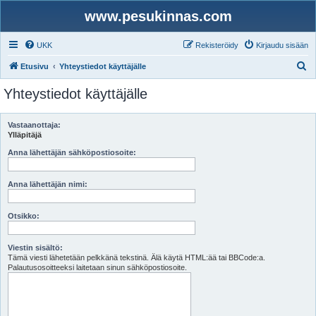
www.pesukinnas.com
UKK
Rekisteröidy
Kirjaudu sisään
E
Etusivu
Yhteystiedot käyttäjälle
t
Yhteystiedot käyttäjälle
s
i
Vastaanottaja:
Ylläpitäjä
Anna lähettäjän sähköpostiosoite:
Anna lähettäjän nimi:
Otsikko:
Viestin sisältö:
Tämä viesti lähetetään pelkkänä tekstinä. Älä käytä HTML:ää tai BBCode:a.
Palautusosoitteeksi laitetaan sinun sähköpostiosoite.