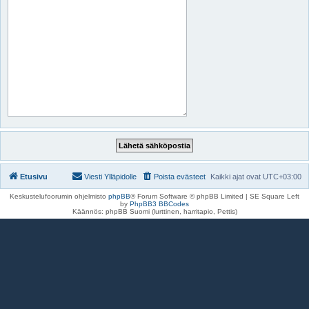
Etusivu
Viesti Ylläpidolle
Poista evästeet
Kaikki ajat ovat
UTC+03:00
Keskustelufoorumin ohjelmisto
phpBB
® Forum Software © phpBB Limited | SE Square Left
by
PhpBB3 BBCodes
Käännös: phpBB Suomi (lurttinen, harritapio, Pettis)