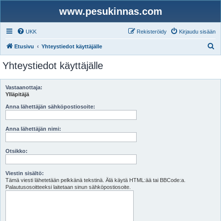
www.pesukinnas.com
UKK
Rekisteröidy
Kirjaudu sisään
E
Etusivu
Yhteystiedot käyttäjälle
t
Yhteystiedot käyttäjälle
s
i
Vastaanottaja:
Ylläpitäjä
Anna lähettäjän sähköpostiosoite:
Anna lähettäjän nimi:
Otsikko:
Viestin sisältö:
Tämä viesti lähetetään pelkkänä tekstinä. Älä käytä HTML:ää tai BBCode:a.
Palautusosoitteeksi laitetaan sinun sähköpostiosoite.