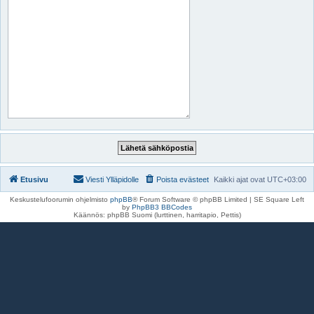
Etusivu
Viesti Ylläpidolle
Poista evästeet
Kaikki ajat ovat
UTC+03:00
Keskustelufoorumin ohjelmisto
phpBB
® Forum Software © phpBB Limited | SE Square Left
by
PhpBB3 BBCodes
Käännös: phpBB Suomi (lurttinen, harritapio, Pettis)