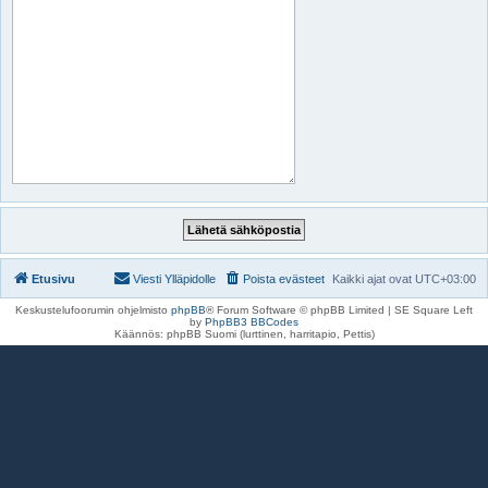
Etusivu
Viesti Ylläpidolle
Poista evästeet
Kaikki ajat ovat
UTC+03:00
Keskustelufoorumin ohjelmisto
phpBB
® Forum Software © phpBB Limited | SE Square Left
by
PhpBB3 BBCodes
Käännös: phpBB Suomi (lurttinen, harritapio, Pettis)