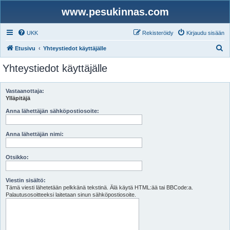
www.pesukinnas.com
UKK
Rekisteröidy
Kirjaudu sisään
E
Etusivu
Yhteystiedot käyttäjälle
t
Yhteystiedot käyttäjälle
s
i
Vastaanottaja:
Ylläpitäjä
Anna lähettäjän sähköpostiosoite:
Anna lähettäjän nimi:
Otsikko:
Viestin sisältö:
Tämä viesti lähetetään pelkkänä tekstinä. Älä käytä HTML:ää tai BBCode:a.
Palautusosoitteeksi laitetaan sinun sähköpostiosoite.