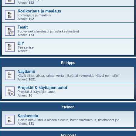
Aiheet:
143
Korikorjaus ja maalaus
Korikorjaus ja maalaus
Aiheet:
102
Testit
Tuote- sekä laitetestit ja niistä keskustelut
Aiheet:
173
DIY
Tee se itse
Aiheet:
5
Esirippu
Näyttämö
Käytit siihen aikaa, rahaa, verta, hikeä tai kyyneleitä. Näytä ne muille!!
Aiheet:
1021
Projektit & käyttäjien autot
Projektit & käyttäjien autot
Aiheet:
10
Yleinen
Keskustelu
Yleistä keskustelua aiheen sivusta, kuten valokuvaus, tietokoneet jne.
Aiheet:
331
Apupojat