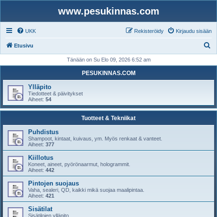
www.pesukinnas.com
UKK
Rekisteröidy
Kirjaudu sisään
E
Etusivu
t
Tänään on Su Elo 09, 2026 6:52 am
s
PESUKINNAS.COM
i
Ylläpito
Tiedotteet & päivitykset
Aiheet:
54
Tuotteet & Tekniikat
Puhdistus
Shampoot, kintaat, kuivaus, ym. Myös renkaat & vanteet.
Aiheet:
377
Kiillotus
Koneet, aineet, pyörönaarmut, hologrammit.
Aiheet:
442
Pintojen suojaus
Vaha, sealeri, QD, kaikki mikä suojaa maalipintaa.
Aiheet:
421
Sisätilat
Sisätilojen ylläpito