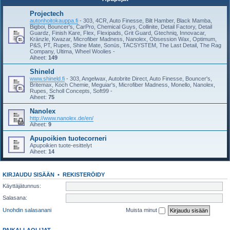
Projectech
autonhoitokauppa.fi
- 303, 4CR, Auto Finesse, Bilt Hamber, Black Mamba,
Bigboi, Bouncer's, CarPro, Chemical Guys, Collinite, Detail Factory, Detail
Guardz, Finish Kare, Flex, Flexipads, Grit Guard, Gtechniq, Innovacar,
Kränzle, Kwazar, Microfiber Madness, Nanolex, Obsession Wax, Optimum,
P&S, PT, Rupes, Shine Mate, Sonüs, TACSYSTEM, The Last Detail, The Rag
Company, Ultima, Wheel Woolies -
Aiheet:
149
Shineld
www.shineld.fi
- 303, Angelwax, Autobrite Direct, Auto Finesse, Bouncer's,
Britemax, Koch Chemie, Meguiar's, Microfiber Madness, Monello, Nanolex,
Rupes, Scholl Concepts, Soft99 -
Aiheet:
75
Nanolex
http://www.nanolex.de/en/
Aiheet:
9
Apupoikien tuotecorneri
Apupoikien tuote-esittelyt
Aiheet:
14
KIRJAUDU SISÄÄN
•
REKISTERÖIDY
Käyttäjätunnus:
Salasana:
Unohdin salasanani
Muista minut
PAIKALLAOLIJAT