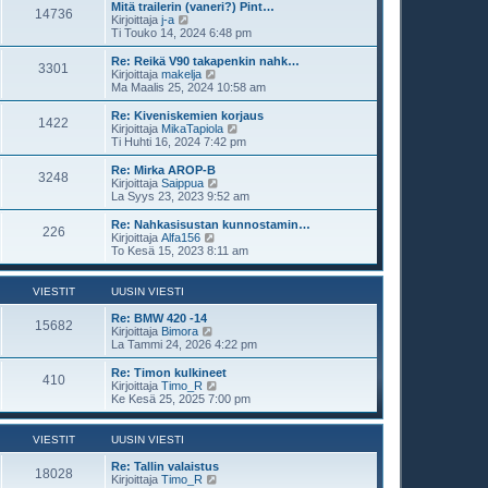
s
t
Mitä trailerin (vaneri?) Pint…
i
14736
i
ä
N
Kirjoittaja
j-a
n
u
ä
Ti Touko 14, 2024 6:48 pm
v
u
y
i
s
t
Re: Reikä V90 takapenkin nahk…
e
3301
i
ä
N
Kirjoittaja
makelja
s
n
u
ä
Ma Maalis 25, 2024 10:58 am
t
v
u
y
i
i
s
t
Re: Kiveniskemien korjaus
e
1422
i
ä
N
Kirjoittaja
MikaTapiola
s
n
u
ä
Ti Huhti 16, 2024 7:42 pm
t
v
u
y
i
i
s
t
Re: Mirka AROP-B
e
3248
i
ä
N
Kirjoittaja
Saippua
s
n
u
ä
La Syys 23, 2023 9:52 am
t
v
u
y
i
i
s
t
Re: Nahkasisustan kunnostamin…
e
226
i
ä
N
Kirjoittaja
Alfa156
s
n
u
ä
To Kesä 15, 2023 8:11 am
t
v
u
y
i
i
s
t
e
i
ä
VIESTIT
UUSIN VIESTI
s
n
u
t
v
u
Re: BMW 420 -14
i
15682
i
s
N
Kirjoittaja
Bimora
e
i
ä
La Tammi 24, 2026 4:22 pm
s
n
y
t
v
t
Re: Timon kulkineet
i
410
i
ä
N
Kirjoittaja
Timo_R
e
u
ä
Ke Kesä 25, 2025 7:00 pm
s
u
y
t
s
t
i
i
ä
VIESTIT
UUSIN VIESTI
n
u
v
u
Re: Tallin valaistus
18028
i
s
N
Kirjoittaja
Timo_R
e