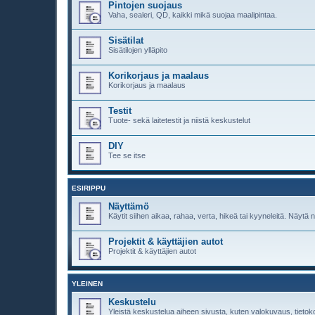
Pintojen suojaus
Vaha, sealeri, QD, kaikki mikä suojaa maalipintaa.
Sisätilat
Sisätilojen ylläpito
Korikorjaus ja maalaus
Korikorjaus ja maalaus
Testit
Tuote- sekä laitetestit ja niistä keskustelut
DIY
Tee se itse
ESIRIPPU
Näyttämö
Käytit siihen aikaa, rahaa, verta, hikeä tai kyyneleitä. Näytä n
Projektit & käyttäjien autot
Projektit & käyttäjien autot
YLEINEN
Keskustelu
Yleistä keskustelua aiheen sivusta, kuten valokuvaus, tietok