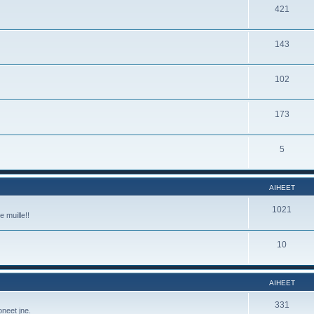
421
143
102
173
5
AIHEET
1021
e muille!!
10
AIHEET
331
oneet jne.