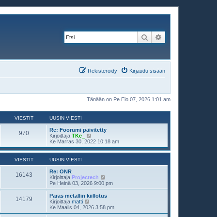
Etsi
Tarkennettu haku
Rekisteröidy
Kirjaudu sisään
Tänään on Pe Elo 07, 2026 1:01 am
VIESTIT
UUSIN VIESTI
Re: Foorumi päivitetty
970
N
Kirjoittaja
TKe_
ä
Ke Marras 30, 2022 10:18 am
y
t
ä
VIESTIT
UUSIN VIESTI
u
u
Re: ONR
16143
s
N
Kirjoittaja
Projectech
i
ä
Pe Heinä 03, 2026 9:00 pm
n
y
v
t
Paras metallin kiillotus
14179
i
ä
N
Kirjoittaja
matti
e
u
ä
Ke Maalis 04, 2026 3:58 pm
s
u
y
t