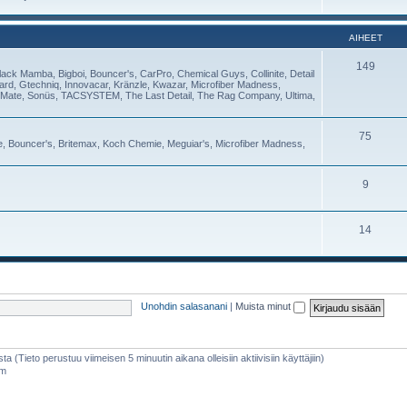
AIHEET
149
lack Mamba, Bigboi, Bouncer's, CarPro, Chemical Guys, Collinite, Detail
Guard, Gtechniq, Innovacar, Kränzle, Kwazar, Microfiber Madness,
Mate, Sonüs, TACSYSTEM, The Last Detail, The Rag Company, Ultima,
75
se, Bouncer's, Britemax, Koch Chemie, Meguiar's, Microfiber Madness,
9
14
Unohdin salasanani
|
Muista minut
sta (Tieto perustuu viimeisen 5 minuutin aikana olleisiin aktiivisiin käyttäjiin)
am