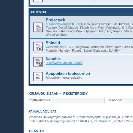
APUPOJAT
Projectech
autonhoitokauppa.fi
- 303, 4CR, Auto Finesse, Bilt Hamber, B
Factory, Detail Guardz, Finish Kare, Flex, Flexipads, Grit 
Nanolex, Obsession Wax, Optimum, P&S, PT, Rupes, Shine 
Wheel Woolies -
Shineld
www.shineld.fi
- 303, Angelwax, Autobrite Direct, Auto Fines
Monello, Nanolex, Rupes, Scholl Concepts, Soft99 -
Nanolex
http://www.nanolex.de/en/
Apupoikien tuotecorneri
Apupoikien tuote-esittelyt
KIRJAUDU SISÄÄN
•
REKISTERÖIDY
Käyttäjätunnus:
Salasana:
PAIKALLAOLIJAT
Yhteensä
36
käyttäjää paikalla :: 3 rekisteröitynyttä, 0 piilossa ja 33 viera
Eniten yhtaikaisia käyttäjiä on ollut
16450
kpl, Ke Maalis 11, 2026 12:25 
TILASTOT