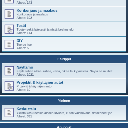
Aiheet:
143
Korikorjaus ja maalaus
Korikorjaus ja maalaus
Aiheet:
102
Testit
Tuote- sekä laitetestit ja niistä keskustelut
Aiheet:
173
DIY
Tee se itse
Aiheet:
5
Esirippu
Näyttämö
Käytit siihen aikaa, rahaa, verta, hikeä tai kyyneleitä. Näytä ne muille!!
Aiheet:
1021
Projektit & käyttäjien autot
Projektit & käyttäjien autot
Aiheet:
10
Yleinen
Keskustelu
Yleistä keskustelua aiheen sivusta, kuten valokuvaus, tietokoneet jne.
Aiheet:
331
Apupojat