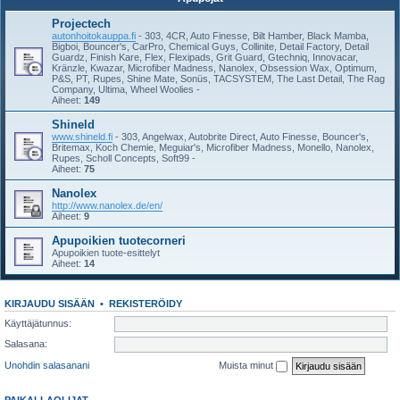
Projectech
autonhoitokauppa.fi
- 303, 4CR, Auto Finesse, Bilt Hamber, Black Mamba,
Bigboi, Bouncer's, CarPro, Chemical Guys, Collinite, Detail Factory, Detail
Guardz, Finish Kare, Flex, Flexipads, Grit Guard, Gtechniq, Innovacar,
Kränzle, Kwazar, Microfiber Madness, Nanolex, Obsession Wax, Optimum,
P&S, PT, Rupes, Shine Mate, Sonüs, TACSYSTEM, The Last Detail, The Rag
Company, Ultima, Wheel Woolies -
Aiheet:
149
Shineld
www.shineld.fi
- 303, Angelwax, Autobrite Direct, Auto Finesse, Bouncer's,
Britemax, Koch Chemie, Meguiar's, Microfiber Madness, Monello, Nanolex,
Rupes, Scholl Concepts, Soft99 -
Aiheet:
75
Nanolex
http://www.nanolex.de/en/
Aiheet:
9
Apupoikien tuotecorneri
Apupoikien tuote-esittelyt
Aiheet:
14
KIRJAUDU SISÄÄN
•
REKISTERÖIDY
Käyttäjätunnus:
Salasana:
Unohdin salasanani
Muista minut
PAIKALLAOLIJAT