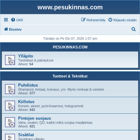
www.pesukinnas.com
UKK
Rekisteröidy
Kirjaudu sisään
E
Etusivu
t
Tänään on Pe Elo 07, 2026 1:07 pm
s
PESUKINNAS.COM
i
Ylläpito
Tiedotteet & päivitykset
Aiheet:
54
Tuotteet & Tekniikat
Puhdistus
Shampoot, kintaat, kuivaus, ym. Myös renkaat & vanteet.
Aiheet:
377
Kiillotus
Koneet, aineet, pyörönaarmut, hologrammit.
Aiheet:
442
Pintojen suojaus
Vaha, sealeri, QD, kaikki mikä suojaa maalipintaa.
Aiheet:
421
Sisätilat
Sisätilojen ylläpito