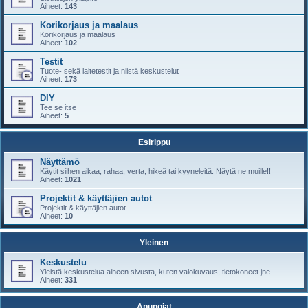
Aiheet:
143
Korikorjaus ja maalaus
Korikorjaus ja maalaus
Aiheet:
102
Testit
Tuote- sekä laitetestit ja niistä keskustelut
Aiheet:
173
DIY
Tee se itse
Aiheet:
5
Esirippu
Näyttämö
Käytit siihen aikaa, rahaa, verta, hikeä tai kyyneleitä. Näytä ne muille!!
Aiheet:
1021
Projektit & käyttäjien autot
Projektit & käyttäjien autot
Aiheet:
10
Yleinen
Keskustelu
Yleistä keskustelua aiheen sivusta, kuten valokuvaus, tietokoneet jne.
Aiheet:
331
Apupojat