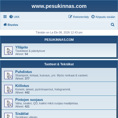
www.pesukinnas.com
UKK
Rekisteröidy
Kirjaudu sisään
E
Etusivu
t
Tänään on La Elo 08, 2026 12:43 pm
s
PESUKINNAS.COM
i
Ylläpito
Tiedotteet & päivitykset
Aiheet:
54
Tuotteet & Tekniikat
Puhdistus
Shampoot, kintaat, kuivaus, ym. Myös renkaat & vanteet.
Aiheet:
377
Kiillotus
Koneet, aineet, pyörönaarmut, hologrammit.
Aiheet:
442
Pintojen suojaus
Vaha, sealeri, QD, kaikki mikä suojaa maalipintaa.
Aiheet:
421
Sisätilat
Sisätilojen ylläpito