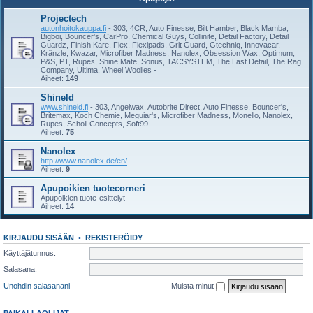
Projectech
autonhoitokauppa.fi
- 303, 4CR, Auto Finesse, Bilt Hamber, Black Mamba,
Bigboi, Bouncer's, CarPro, Chemical Guys, Collinite, Detail Factory, Detail
Guardz, Finish Kare, Flex, Flexipads, Grit Guard, Gtechniq, Innovacar,
Kränzle, Kwazar, Microfiber Madness, Nanolex, Obsession Wax, Optimum,
P&S, PT, Rupes, Shine Mate, Sonüs, TACSYSTEM, The Last Detail, The Rag
Company, Ultima, Wheel Woolies -
Aiheet:
149
Shineld
www.shineld.fi
- 303, Angelwax, Autobrite Direct, Auto Finesse, Bouncer's,
Britemax, Koch Chemie, Meguiar's, Microfiber Madness, Monello, Nanolex,
Rupes, Scholl Concepts, Soft99 -
Aiheet:
75
Nanolex
http://www.nanolex.de/en/
Aiheet:
9
Apupoikien tuotecorneri
Apupoikien tuote-esittelyt
Aiheet:
14
KIRJAUDU SISÄÄN
•
REKISTERÖIDY
Käyttäjätunnus:
Salasana:
Unohdin salasanani
Muista minut
PAIKALLAOLIJAT