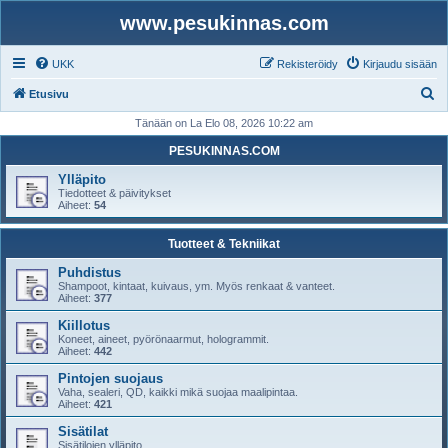
www.pesukinnas.com
UKK
Rekisteröidy
Kirjaudu sisään
E
Etusivu
t
Tänään on La Elo 08, 2026 10:22 am
s
PESUKINNAS.COM
i
Ylläpito
Tiedotteet & päivitykset
Aiheet:
54
Tuotteet & Tekniikat
Puhdistus
Shampoot, kintaat, kuivaus, ym. Myös renkaat & vanteet.
Aiheet:
377
Kiillotus
Koneet, aineet, pyörönaarmut, hologrammit.
Aiheet:
442
Pintojen suojaus
Vaha, sealeri, QD, kaikki mikä suojaa maalipintaa.
Aiheet:
421
Sisätilat
Sisätilojen ylläpito