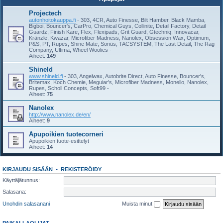
Projectech
autonhoitokauppa.fi
- 303, 4CR, Auto Finesse, Bilt Hamber, Black Mamba,
Bigboi, Bouncer's, CarPro, Chemical Guys, Collinite, Detail Factory, Detail
Guardz, Finish Kare, Flex, Flexipads, Grit Guard, Gtechniq, Innovacar,
Kränzle, Kwazar, Microfiber Madness, Nanolex, Obsession Wax, Optimum,
P&S, PT, Rupes, Shine Mate, Sonüs, TACSYSTEM, The Last Detail, The Rag
Company, Ultima, Wheel Woolies -
Aiheet:
149
Shineld
www.shineld.fi
- 303, Angelwax, Autobrite Direct, Auto Finesse, Bouncer's,
Britemax, Koch Chemie, Meguiar's, Microfiber Madness, Monello, Nanolex,
Rupes, Scholl Concepts, Soft99 -
Aiheet:
75
Nanolex
http://www.nanolex.de/en/
Aiheet:
9
Apupoikien tuotecorneri
Apupoikien tuote-esittelyt
Aiheet:
14
KIRJAUDU SISÄÄN
•
REKISTERÖIDY
Käyttäjätunnus:
Salasana:
Unohdin salasanani
Muista minut
PAIKALLAOLIJAT