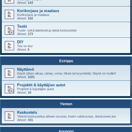
Aiheet:
143
Korikorjaus ja maalaus
Korikorjaus ja maalaus
Aiheet:
102
Testit
Tuote- sekä laitetestit ja niistä keskustelut
Aiheet:
173
DIY
Tee se itse
Aiheet:
5
Esirippu
Näyttämö
Käytit siihen aikaa, rahaa, verta, hikeä tai kyyneleitä. Näytä ne muille!!
Aiheet:
1021
Projektit & käyttäjien autot
Projektit & käyttäjien autot
Aiheet:
10
Yleinen
Keskustelu
Yleistä keskustelua aiheen sivusta, kuten valokuvaus, tietokoneet jne.
Aiheet:
331
Apupojat