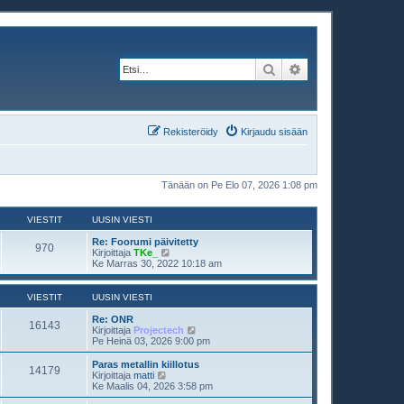
Etsi
Tarkennettu haku
Rekisteröidy
Kirjaudu sisään
Tänään on Pe Elo 07, 2026 1:08 pm
VIESTIT
UUSIN VIESTI
Re: Foorumi päivitetty
970
N
Kirjoittaja
TKe_
ä
Ke Marras 30, 2022 10:18 am
y
t
ä
VIESTIT
UUSIN VIESTI
u
u
Re: ONR
16143
s
N
Kirjoittaja
Projectech
i
ä
Pe Heinä 03, 2026 9:00 pm
n
y
v
t
Paras metallin kiillotus
14179
i
ä
N
Kirjoittaja
matti
e
u
ä
Ke Maalis 04, 2026 3:58 pm
s
u
y
t