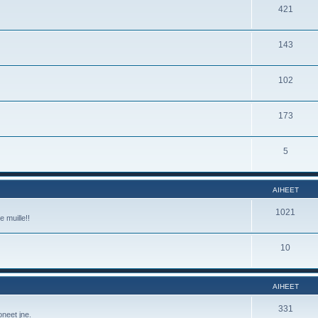
421
143
102
173
5
AIHEET
1021
e muille!!
10
AIHEET
331
oneet jne.