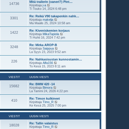
s
t
Mitä trailerin (vaneri?) Pint…
i
14736
i
ä
N
Kirjoittaja
j-a
n
u
ä
Ti Touko 14, 2024 6:48 pm
v
u
y
i
s
t
Re: Reikä V90 takapenkin nahk…
e
3301
i
ä
N
Kirjoittaja
makelja
s
n
u
ä
Ma Maalis 25, 2024 10:58 am
t
v
u
y
i
i
s
t
Re: Kiveniskemien korjaus
e
1422
i
ä
N
Kirjoittaja
MikaTapiola
s
n
u
ä
Ti Huhti 16, 2024 7:42 pm
t
v
u
y
i
i
s
t
Re: Mirka AROP-B
e
3248
i
ä
N
Kirjoittaja
Saippua
s
n
u
ä
La Syys 23, 2023 9:52 am
t
v
u
y
i
i
s
t
Re: Nahkasisustan kunnostamin…
e
226
i
ä
N
Kirjoittaja
Alfa156
s
n
u
ä
To Kesä 15, 2023 8:11 am
t
v
u
y
i
i
s
t
e
i
ä
VIESTIT
UUSIN VIESTI
s
n
u
t
v
u
Re: BMW 420 -14
i
15682
i
s
N
Kirjoittaja
Bimora
e
i
ä
La Tammi 24, 2026 4:22 pm
s
n
y
t
v
t
Re: Timon kulkineet
i
410
i
ä
N
Kirjoittaja
Timo_R
e
u
ä
Ke Kesä 25, 2025 7:00 pm
s
u
y
t
s
t
i
i
ä
VIESTIT
UUSIN VIESTI
n
u
v
u
Re: Tallin valaistus
18028
i
s
N
Kirjoittaja
Timo_R
e