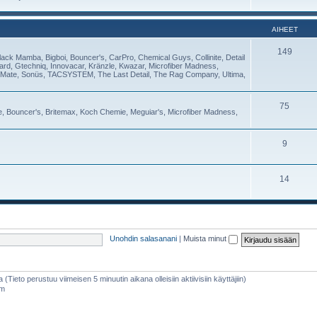
AIHEET
149
lack Mamba, Bigboi, Bouncer's, CarPro, Chemical Guys, Collinite, Detail
Guard, Gtechniq, Innovacar, Kränzle, Kwazar, Microfiber Madness,
Mate, Sonüs, TACSYSTEM, The Last Detail, The Rag Company, Ultima,
75
se, Bouncer's, Britemax, Koch Chemie, Meguiar's, Microfiber Madness,
9
14
Unohdin salasanani
|
Muista minut
a (Tieto perustuu viimeisen 5 minuutin aikana olleisiin aktiivisiin käyttäjiin)
am