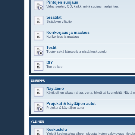
Pintojen suojaus
Vaha, sealeri, QD, kaikki mikä suojaa maalipintaa.
Sisätilat
Sisätilojen ylläpito
Korikorjaus ja maalaus
Korikorjaus ja maalaus
Testit
Tuote- sekä laitetestit ja niistä keskustelut
DIY
Tee se itse
ESIRIPPU
Näyttämö
Käytit siihen aikaa, rahaa, verta, hikeä tai kyyneleitä. Näytä n
Projektit & käyttäjien autot
Projektit & käyttäjien autot
YLEINEN
Keskustelu
Yleistä keskustelua aiheen sivusta, kuten valokuvaus, tietok