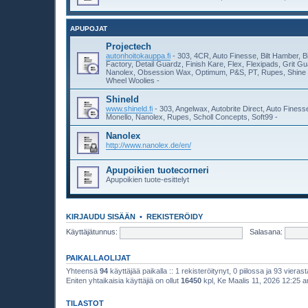
APUPOJAT
Projectech
autonhoitokauppa.fi
- 303, 4CR, Auto Finesse, Bilt Hamber, B
Factory, Detail Guardz, Finish Kare, Flex, Flexipads, Grit 
Nanolex, Obsession Wax, Optimum, P&S, PT, Rupes, Shine 
Wheel Woolies -
Shineld
www.shineld.fi
- 303, Angelwax, Autobrite Direct, Auto Fines
Monello, Nanolex, Rupes, Scholl Concepts, Soft99 -
Nanolex
http://www.nanolex.de/en/
Apupoikien tuotecorneri
Apupoikien tuote-esittelyt
KIRJAUDU SISÄÄN
•
REKISTERÖIDY
Käyttäjätunnus:
Salasana:
PAIKALLAOLIJAT
Yhteensä
94
käyttäjää paikalla :: 1 rekisteröitynyt, 0 piilossa ja 93 vierast
Eniten yhtaikaisia käyttäjiä on ollut
16450
kpl, Ke Maalis 11, 2026 12:25 
TILASTOT