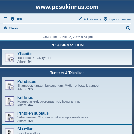
www.pesukinnas.com
UKK
Rekisteröidy
Kirjaudu sisään
E
Etusivu
t
Tänään on La Elo 08, 2026 9:51 pm
s
PESUKINNAS.COM
i
Ylläpito
Tiedotteet & päivitykset
Aiheet:
54
Tuotteet & Tekniikat
Puhdistus
Shampoot, kintaat, kuivaus, ym. Myös renkaat & vanteet.
Aiheet:
377
Kiillotus
Koneet, aineet, pyörönaarmut, hologrammit.
Aiheet:
442
Pintojen suojaus
Vaha, sealeri, QD, kaikki mikä suojaa maalipintaa.
Aiheet:
421
Sisätilat
Sisätilojen ylläpito