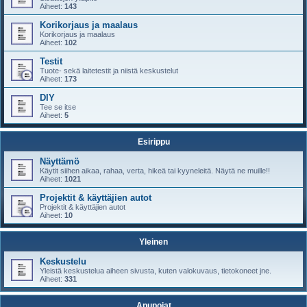
Aiheet:
143
Korikorjaus ja maalaus
Korikorjaus ja maalaus
Aiheet:
102
Testit
Tuote- sekä laitetestit ja niistä keskustelut
Aiheet:
173
DIY
Tee se itse
Aiheet:
5
Esirippu
Näyttämö
Käytit siihen aikaa, rahaa, verta, hikeä tai kyyneleitä. Näytä ne muille!!
Aiheet:
1021
Projektit & käyttäjien autot
Projektit & käyttäjien autot
Aiheet:
10
Yleinen
Keskustelu
Yleistä keskustelua aiheen sivusta, kuten valokuvaus, tietokoneet jne.
Aiheet:
331
Apupojat