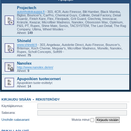
Projectech
autonhoitokauppa.fi
- 303, 4CR, Auto Finesse, Bilt Hamber, Black Mamba,
Bigboi, Bouncer's, CarPro, Chemical Guys, Collinite, Detail Factory, Detail
Guardz, Finish Kare, Flex, Flexipads, Grit Guard, Gtechniq, Innovacar,
Kränzle, Kwazar, Microfiber Madness, Nanolex, Obsession Wax, Optimum,
P&S, PT, Rupes, Shine Mate, Sonüs, TACSYSTEM, The Last Detail, The Rag
Company, Ultima, Wheel Woolies -
Aiheet:
149
Shineld
www.shineld.fi
- 303, Angelwax, Autobrite Direct, Auto Finesse, Bouncer's,
Britemax, Koch Chemie, Meguiar's, Microfiber Madness, Monello, Nanolex,
Rupes, Scholl Concepts, Soft99 -
Aiheet:
75
Nanolex
http://www.nanolex.de/en/
Aiheet:
9
Apupoikien tuotecorneri
Apupoikien tuote-esittelyt
Aiheet:
14
KIRJAUDU SISÄÄN
•
REKISTERÖIDY
Käyttäjätunnus:
Salasana:
Unohdin salasanani
Muista minut
PAIKALLAOLIJAT