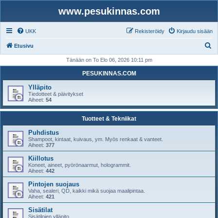
www.pesukinnas.com
UKK
Rekisteröidy
Kirjaudu sisään
E
Etusivu
t
Tänään on To Elo 06, 2026 10:11 pm
s
PESUKINNAS.COM
i
Ylläpito
Tiedotteet & päivitykset
Aiheet:
54
Tuotteet & Tekniikat
Puhdistus
Shampoot, kintaat, kuivaus, ym. Myös renkaat & vanteet.
Aiheet:
377
Kiillotus
Koneet, aineet, pyörönaarmut, hologrammit.
Aiheet:
442
Pintojen suojaus
Vaha, sealeri, QD, kaikki mikä suojaa maalipintaa.
Aiheet:
421
Sisätilat
Sisätilojen ylläpito