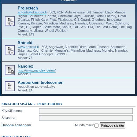
Projectech
autonhoitokauppa.fi
- 303, 4CR, Auto Finesse, Bilt Hamber, Black Mamba,
Bigboi, Bouncer's, CarPro, Chemical Guys, Collinite, Detail Factory, Detail
Guardz, Finish Kare, Flex, Flexipads, Grit Guard, Gtechniq, Innovacar,
Kränzle, Kwazar, Microfiber Madness, Nanolex, Obsession Wax, Optimum,
P&S, PT, Rupes, Shine Mate, Sonüs, TACSYSTEM, The Last Detail, The Rag
Company, Ultima, Wheel Woolies -
Aiheet:
149
Shineld
www.shineld.fi
- 303, Angelwax, Autobrite Direct, Auto Finesse, Bouncer's,
Britemax, Koch Chemie, Meguiar's, Microfiber Madness, Monello, Nanolex,
Rupes, Scholl Concepts, Soft99 -
Aiheet:
75
Nanolex
http://www.nanolex.de/en/
Aiheet:
9
Apupoikien tuotecorneri
Apupoikien tuote-esittelyt
Aiheet:
14
KIRJAUDU SISÄÄN
•
REKISTERÖIDY
Käyttäjätunnus:
Salasana:
Unohdin salasanani
Muista minut
PAIKALLAOLIJAT