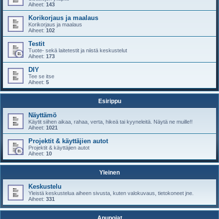
Aiheet:
143
Korikorjaus ja maalaus
Korikorjaus ja maalaus
Aiheet:
102
Testit
Tuote- sekä laitetestit ja niistä keskustelut
Aiheet:
173
DIY
Tee se itse
Aiheet:
5
Esirippu
Näyttämö
Käytit siihen aikaa, rahaa, verta, hikeä tai kyyneleitä. Näytä ne muille!!
Aiheet:
1021
Projektit & käyttäjien autot
Projektit & käyttäjien autot
Aiheet:
10
Yleinen
Keskustelu
Yleistä keskustelua aiheen sivusta, kuten valokuvaus, tietokoneet jne.
Aiheet:
331
Apupojat