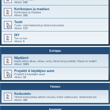
Aiheet:
143
Korikorjaus ja maalaus
Korikorjaus ja maalaus
Aiheet:
102
Testit
Tuote- sekä laitetestit ja niistä keskustelut
Aiheet:
173
DIY
Tee se itse
Aiheet:
5
Esirippu
Näyttämö
Käytit siihen aikaa, rahaa, verta, hikeä tai kyyneleitä. Näytä ne muille!!
Aiheet:
1021
Projektit & käyttäjien autot
Projektit & käyttäjien autot
Aiheet:
10
Yleinen
Keskustelu
Yleistä keskustelua aiheen sivusta, kuten valokuvaus, tietokoneet jne.
Aiheet:
331
Apupojat