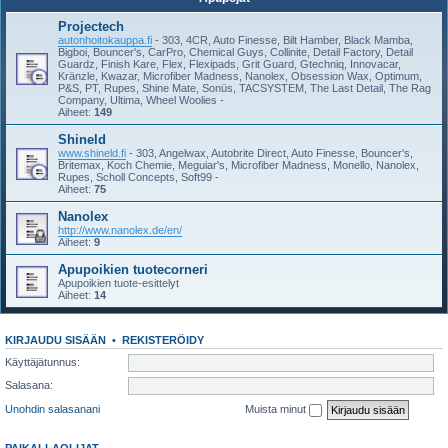
Projectech
autonhoitokauppa.fi
- 303, 4CR, Auto Finesse, Bilt Hamber, Black Mamba,
Bigboi, Bouncer's, CarPro, Chemical Guys, Collinite, Detail Factory, Detail
Guardz, Finish Kare, Flex, Flexipads, Grit Guard, Gtechniq, Innovacar,
Kränzle, Kwazar, Microfiber Madness, Nanolex, Obsession Wax, Optimum,
P&S, PT, Rupes, Shine Mate, Sonüs, TACSYSTEM, The Last Detail, The Rag
Company, Ultima, Wheel Woolies -
Aiheet:
149
Shineld
www.shineld.fi
- 303, Angelwax, Autobrite Direct, Auto Finesse, Bouncer's,
Britemax, Koch Chemie, Meguiar's, Microfiber Madness, Monello, Nanolex,
Rupes, Scholl Concepts, Soft99 -
Aiheet:
75
Nanolex
http://www.nanolex.de/en/
Aiheet:
9
Apupoikien tuotecorneri
Apupoikien tuote-esittelyt
Aiheet:
14
KIRJAUDU SISÄÄN
•
REKISTERÖIDY
Käyttäjätunnus:
Salasana:
Unohdin salasanani
Muista minut
PAIKALLAOLIJAT