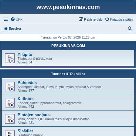
www.pesukinnas.com
UKK
Rekisteröidy
Kirjaudu sisään
E
Etusivu
t
Tänään on Pe Elo 07, 2026 11:27 pm
s
PESUKINNAS.COM
i
Ylläpito
Tiedotteet & päivitykset
Aiheet:
54
Tuotteet & Tekniikat
Puhdistus
Shampoot, kintaat, kuivaus, ym. Myös renkaat & vanteet.
Aiheet:
377
Kiillotus
Koneet, aineet, pyörönaarmut, hologrammit.
Aiheet:
442
Pintojen suojaus
Vaha, sealeri, QD, kaikki mikä suojaa maalipintaa.
Aiheet:
421
Sisätilat
Sisätilojen ylläpito