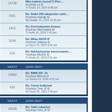
s
t
Mitä trailerin (vaneri?) Pint…
i
14736
i
ä
N
Kirjoittaja
j-a
n
u
ä
Ti Touko 14, 2024 6:48 pm
v
u
y
i
s
t
Re: Reikä V90 takapenkin nahk…
e
3301
i
ä
N
Kirjoittaja
makelja
s
n
u
ä
Ma Maalis 25, 2024 10:58 am
t
v
u
y
i
i
s
t
Re: Kiveniskemien korjaus
e
1422
i
ä
N
Kirjoittaja
MikaTapiola
s
n
u
ä
Ti Huhti 16, 2024 7:42 pm
t
v
u
y
i
i
s
t
Re: Mirka AROP-B
e
3248
i
ä
N
Kirjoittaja
Saippua
s
n
u
ä
La Syys 23, 2023 9:52 am
t
v
u
y
i
i
s
t
Re: Nahkasisustan kunnostamin…
e
226
i
ä
N
Kirjoittaja
Alfa156
s
n
u
ä
To Kesä 15, 2023 8:11 am
t
v
u
y
i
i
s
t
e
i
ä
VIESTIT
UUSIN VIESTI
s
n
u
t
v
u
Re: BMW 420 -14
i
15682
i
s
N
Kirjoittaja
Bimora
e
i
ä
La Tammi 24, 2026 4:22 pm
s
n
y
t
v
t
Re: Timon kulkineet
i
410
i
ä
N
Kirjoittaja
Timo_R
e
u
ä
Ke Kesä 25, 2025 7:00 pm
s
u
y
t
s
t
i
i
ä
VIESTIT
UUSIN VIESTI
n
u
v
u
Re: Tallin valaistus
18028
i
s
N
Kirjoittaja
Timo_R
e