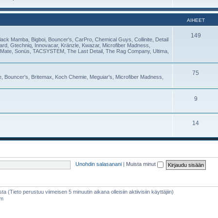
AIHEET
149
lack Mamba, Bigboi, Bouncer's, CarPro, Chemical Guys, Collinite, Detail
Guard, Gtechniq, Innovacar, Kränzle, Kwazar, Microfiber Madness,
Mate, Sonüs, TACSYSTEM, The Last Detail, The Rag Company, Ultima,
75
se, Bouncer's, Britemax, Koch Chemie, Meguiar's, Microfiber Madness,
9
14
Unohdin salasanani
|
Muista minut
sta (Tieto perustuu viimeisen 5 minuutin aikana olleisiin aktiivisiin käyttäjiin)
am