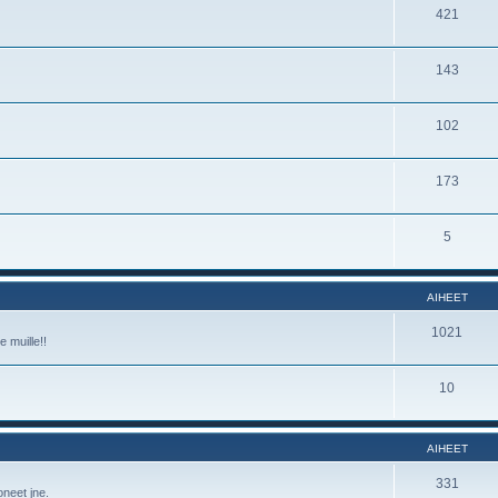
421
143
102
173
5
AIHEET
1021
e muille!!
10
AIHEET
331
oneet jne.