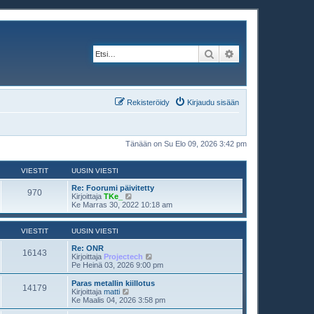
Etsi
Tarkennettu haku
Rekisteröidy
Kirjaudu sisään
Tänään on Su Elo 09, 2026 3:42 pm
VIESTIT
UUSIN VIESTI
Re: Foorumi päivitetty
970
N
Kirjoittaja
TKe_
ä
Ke Marras 30, 2022 10:18 am
y
t
ä
VIESTIT
UUSIN VIESTI
u
u
Re: ONR
16143
s
N
Kirjoittaja
Projectech
i
ä
Pe Heinä 03, 2026 9:00 pm
n
y
v
t
Paras metallin kiillotus
14179
i
ä
N
Kirjoittaja
matti
e
u
ä
Ke Maalis 04, 2026 3:58 pm
s
u
y
t