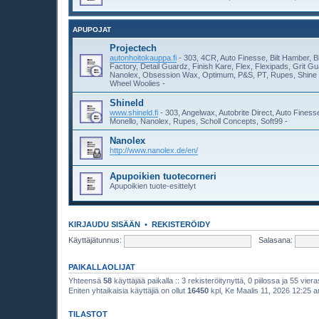
APUPOJAT
Projectech
autonhoitokauppa.fi
- 303, 4CR, Auto Finesse, Bilt Hamber, B
Factory, Detail Guardz, Finish Kare, Flex, Flexipads, Grit 
Nanolex, Obsession Wax, Optimum, P&S, PT, Rupes, Shine 
Wheel Woolies -
Shineld
www.shineld.fi
- 303, Angelwax, Autobrite Direct, Auto Fines
Monello, Nanolex, Rupes, Scholl Concepts, Soft99 -
Nanolex
http://www.nanolex.de/en/
Apupoikien tuotecorneri
Apupoikien tuote-esittelyt
KIRJAUDU SISÄÄN
•
REKISTERÖIDY
Käyttäjätunnus:
Salasana:
PAIKALLAOLIJAT
Yhteensä
58
käyttäjää paikalla :: 3 rekisteröitynyttä, 0 piilossa ja 55 viera
Eniten yhtaikaisia käyttäjiä on ollut
16450
kpl, Ke Maalis 11, 2026 12:25 
TILASTOT