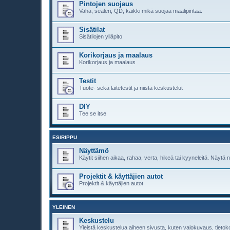
Pintojen suojaus
Vaha, sealeri, QD, kaikki mikä suojaa maalipintaa.
Sisätilat
Sisätilojen ylläpito
Korikorjaus ja maalaus
Korikorjaus ja maalaus
Testit
Tuote- sekä laitetestit ja niistä keskustelut
DIY
Tee se itse
ESIRIPPU
Näyttämö
Käytit siihen aikaa, rahaa, verta, hikeä tai kyyneleitä. Näytä n
Projektit & käyttäjien autot
Projektit & käyttäjien autot
YLEINEN
Keskustelu
Yleistä keskustelua aiheen sivusta, kuten valokuvaus, tietok