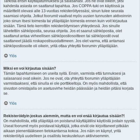
Tarkista ensin käyttäjätunnuksesi ja salasanasi. Jos ne ovat oikein, yksi
kahdesta asiasta on saattanut tapahtua. Jos COPPA-tuki on käytössä ja
määrittelit olevasi alle 13-vuotias rekisteröityessäsi, sinun tulee seurata
saamiasi ohjeita. Jotkut foorumit vaativat myös uusien tunnusten aktivoinnin
joko sinun itsesi toimesta tai ylläpitäjän toimesta ennen kuin voit kirjautua
sisään. Tämä tieto kerrottiin rekisteröitymisen yhteydessä. Jos sinulle
lähetettiin sähköpostia, seuraa ohjeita. Jos et saanut sähköpostia, olet
saattanut antaa virheellisen sähköpostiosoitteen tai sähköpostit ovat
saattaneet jäädä roskapostisuodattimeen. Jos olet varma, että antamasi
sähköpostiosoite oli oikein, yritä ottaa yhteyttä foorumin ylläpitäjään.
Ylös
Miksi en voi kirjautua sisään?
Tämän tapahtumiseen on useita syitä. Ensin, varmista että tunnuksesi ja
salasanasi ovat oikein. Jos ne ovat, ota yhteyttä foorumin ylläpitäjään
varmistaaksesi, että sinulla ei ole porttikieltoja. On myös mahdollista, että
sivuston omistajalla on asetusvirhe heidän päässään ja heidän pitäisi korjata
se.
Ylös
Rekisteröidyin joskus aiemmin, mutta en voi enää kirjautua sisään?!
On mahdollista, että ylläpitäjä on poistanut käyttäjätilisi käytöstä jostain syystä.
Useat foorumit myös poistavat käyttäjiä, jotka eivät ole kirjoittaneet pitkään
aikaan pienentääkseen tietokantansa kokoa. Jos näin on käynyt, yritä
rekisteröityä uudelleen ja osallistu keskusteluun aktiivisemmin.