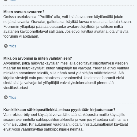
Miten asetan avataren?
Omissa asetuksissa, “Profiilin” alla, voit lisätä avataren käyttämällä jotain
neljästä tavasta: Gravatar, galleriasta, käyttää kuvaa muualta tai ladata kuvan.
Foorumin ylläpitäjä päättää otetaanko avataret käyttöön ja valitsee mitkä
avatarien käyttöönottotavat sallitaan. Jos et voi käyttää avataria, ota yhteyttä
foorumin ylläpitäjään.
Ylös
Mikä on arvonimi ja miten vaihdan sen?
Arvonimet, jotka näkyvät käyttäjänimesi alla osoittavat kirjoittamiesi viestien
määrän tai tietyt käyttäjät, kuten ylläpitäjät tai valvojat. Yleensä et voi vaihtaa
minkään arvonimen tekstiä, sillä nämä ovat ylläpitäjän määrittelemiä. Älä
kirjoita viestejä vain parantaaksesi arvonimeäsi. Useimmat foorumit eivät
siedä tätä ja valvojat tai ylläpitäjät voivat yksinkertaisesti pienentää
viestilaskuriasi.
Ylös
Kun klikkaan sähköpostilinkkiä, minua pyydetään kirjautumaan?
Vain rekisteröityneet käyttäjät voivat lähettää sähköpostia muille käyttäjille
sisäänrakennetulla sähköpostilomakkeella ja vain jos ylläpitäjä sallii tämän
ominaisuuden. Kirjautuminen vaaditaan, jotta tunnistautumattomat käyttäjät
eivät voisi väärinkäyttää sähköpostijärjestelmää.