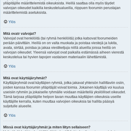
ylläpitäjille määrittelemistä oikeuksista. Heillä saattaa olla myös täydet
valvojan oikeudet kaikilla keskustelualueilla, riippuen foorumin perustajan
määrittelemistä asetuksista.
Ylös
Mitä ovatr valvojat?
Valvojat ovat henkilöitä (tai ryhmä henkilöitä) jotka katsovat foorumeiden
perään päivittäin. Heillä on on valta muokata ja poistaa viestejä ja lukita,
avata, siirtää, poistaa ja jakaa viestiketjuja niillä alueilla joissa heillä on
valvojan oikeudet. Yleensä valvojat ovat paikalla estämässä aiheen vierestä
keskustelua tai hyvien tapojen vastaisen materiaalin lähettämistä.
Ylös
Mitä ovat käyttäjäryhmät?
Käyttäjäryhmät ovat käyttäjien ryhmiä, jotka jakavat yhteisön hallittaviin osiin,
joiden kanssa foorumin ylläpitäjät voivat toimia. Jokainen käyttäjä voi kuulua
useisiin ryhmiin ja jokaiselle ryhmälle voidaan määritellä yksilölliset oikeudet.
Tämä tarjoaa ylläpitäjille helpon tavan muuttaa käyttäjien oikeuksia useille
käyttäjille kerralla, kuten muuttaa valvojien oikeuksia tai hallita pääsyä
suljetulle alueelle.
Ylös
Missä ovat käyttäjäryhmät ja miten liityn sellaiseen?