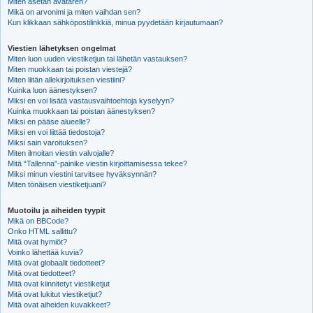
Miten asetan avataren?
Mikä on arvonimi ja miten vaihdan sen?
Kun klikkaan sähköpostilinkkiä, minua pyydetään kirjautumaan?
Viestien lähetyksen ongelmat
Miten luon uuden viestiketjun tai lähetän vastauksen?
Miten muokkaan tai poistan viestejä?
Miten liitän allekirjoituksen viestiini?
Kuinka luon äänestyksen?
Miksi en voi lisätä vastausvaihtoehtoja kyselyyn?
Kuinka muokkaan tai poistan äänestyksen?
Miksi en pääse alueelle?
Miksi en voi liittää tiedostoja?
Miksi sain varoituksen?
Miten ilmoitan viestin valvojalle?
Mitä “Tallenna”-painike viestin kirjoittamisessa tekee?
Miksi minun viestini tarvitsee hyväksynnän?
Miten tönäisen viestiketjuani?
Muotoilu ja aiheiden tyypit
Mikä on BBCode?
Onko HTML sallittu?
Mitä ovat hymiöt?
Voinko lähettää kuvia?
Mitä ovat globaalit tiedotteet?
Mitä ovat tiedotteet?
Mitä ovat kiinnitetyt viestiketjut
Mitä ovat lukitut viestiketjut?
Mitä ovat aiheiden kuvakkeet?