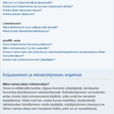
Mikä ero on kirjanmerkillä ja tilaamisella?
Kuinka teen kirjanmerkin tai seuraan haluamaani aihetta?
Kuinka tilaan haluamani alueen?
Kuinka poistan tilaukseni?
Liitetiedostot
Mitkä liitetiedostot ovat sallittuja tällä alueella?
Mistä löydän lähettämäni liitetiedostot?
phpBB -asiat
Kuka kirjoitti tämän foorumisovelluksen?
Miksi ominaisuutta X ei ole saatavilla?
Keneen minun tulee olla yhteydessä väärinkäytöstapauksissa tai lakiasioissa tähän
foorumiin liittyen?
Kuinka otan yhteyttä foorumin ylläpitäjään?
Kirjautumisen ja rekisteröitymisen ongelmat
Miksi minun pitää rekisteröityä?
Sinun ei välttämättä tarvitse, riippuu foorumin ylläpitäjästä, tarvitaanko
foorumilla kirjoittamiseen rekisteröitymistä. Rekisteröityminen voi kuitenkin
antaa sinulle lisää ominaisuuksia käyttöön, jotka eivät ole vieraiden
käytettävissä. Näitä ovat mm. avatar-kuvan määrittely, yksityisviestit,
sähköpostien lähettäminen muille käyttäjille, käyttäjäryhmien jäsenyys jne.
Siihen menee aikaa vain muutamia hetkiä, joten se on suositeltavaa.