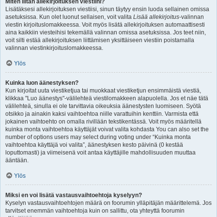
Miten liitän allekirjoituksen viestiini?
Lisätäksesi allekirjoituksen viestiisi, sinun täytyy ensin luoda sellainen omissa
asetuksissa. Kun olet luonut sellaisen, voit valita
Lisää allekirjoitus
-valinnan
viestin kirjoituslomakkeessa. Voit myös lisätä allekirjoituksen automaattisesti
aina kaikkiin viesteihisi tekemällä valinnan omissa asetuksissa. Jos teet niin,
voit silti estää allekirjoituksen liittämisen yksittäiseen viestiin poistamalla
valinnan viestinkirjoituslomakkeessa.
Ylös
Kuinka luon äänestyksen?
Kun kirjoitat uuta viestiketjua tai muokkaat viestiketjun ensimmäistä viestiä,
klikkaa "Luo äänestys"-välilehteä viestilomakkeen alapuolella. Jos et näe tätä
välilehteä, sinulla ei ole tarvittavia oikeuksia äänestysten luomiseen. Syötä
otsikko ja ainakin kaksi vaihtoehtoa niille varattuihin kenttiin. Varmista että
jokainen vaihtoehto on omalla rivillään tekstikentässä. Voit myös määritellä
kuinka monta vaihtoehtoa käyttäjät voivat valita kohdasta You can also set the
number of options users may select during voting under “Kuinka monta
vaihtoehtoa käyttäjä voi valita”, äänestyksen kesto päivinä (0 kestää
loputtomasti) ja viimeisenä voit antaa käyttäjille mahdollisuuden muuttaa
ääntään.
Ylös
Miksi en voi lisätä vastausvaihtoehtoja kyselyyn?
Kyselyn vastausvaihtoehtojen määrä on foorumin ylläpitäjän määrittelemä. Jos
tarvitset enemmän vaihtoehtoja kuin on sallittu, ota yhteyttä foorumin