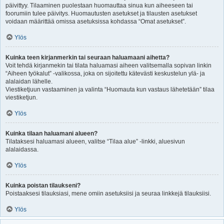
päivittyy. Tilaaminen puolestaan huomauttaa sinua kun aiheeseen tai
foorumiin tulee päivitys. Huomautusten asetukset ja tilausten asetukset
voidaan määrittää omissa asetuksissa kohdassa “Omat asetukset”.
Ylös
Kuinka teen kirjanmerkin tai seuraan haluamaani aihetta?
Voit tehdä kirjanmekin tai tilata haluamasi aiheen valitsemalla sopivan linkin
“Aiheen työkalut” -valikossa, joka on sijoitettu kätevästi keskustelun ylä- ja
alalaidan lähelle.
Viestiketjuun vastaaminen ja valinta “Huomauta kun vastaus lähetetään” tilaa
viestiketjun.
Ylös
Kuinka tilaan haluamani alueen?
Tilataksesi haluamasi alueen, valitse “Tilaa alue” -linkki, aluesivun
alalaidassa.
Ylös
Kuinka poistan tilaukseni?
Poistaaksesi tilauksiasi, mene omiin asetuksiisi ja seuraa linkkejä tilauksiisi.
Ylös