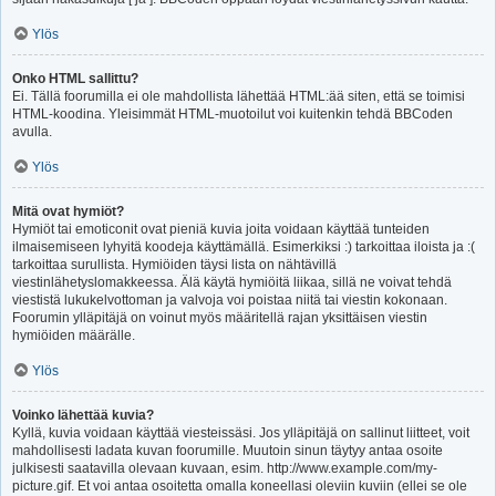
Ylös
Onko HTML sallittu?
Ei. Tällä foorumilla ei ole mahdollista lähettää HTML:ää siten, että se toimisi
HTML-koodina. Yleisimmät HTML-muotoilut voi kuitenkin tehdä BBCoden
avulla.
Ylös
Mitä ovat hymiöt?
Hymiöt tai emoticonit ovat pieniä kuvia joita voidaan käyttää tunteiden
ilmaisemiseen lyhyitä koodeja käyttämällä. Esimerkiksi :) tarkoittaa iloista ja :(
tarkoittaa surullista. Hymiöiden täysi lista on nähtävillä
viestinlähetyslomakkeessa. Älä käytä hymiöitä liikaa, sillä ne voivat tehdä
viestistä lukukelvottoman ja valvoja voi poistaa niitä tai viestin kokonaan.
Foorumin ylläpitäjä on voinut myös määritellä rajan yksittäisen viestin
hymiöiden määrälle.
Ylös
Voinko lähettää kuvia?
Kyllä, kuvia voidaan käyttää viesteissäsi. Jos ylläpitäjä on sallinut liitteet, voit
mahdollisesti ladata kuvan foorumille. Muutoin sinun täytyy antaa osoite
julkisesti saatavilla olevaan kuvaan, esim. http://www.example.com/my-
picture.gif. Et voi antaa osoitetta omalla koneellasi oleviin kuviin (ellei se ole