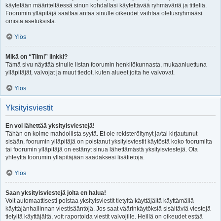
käytetään määriteltäessä sinun kohdallasi käytettävää ryhmäväriä ja titteliä.
Foorumin ylläpitäjä saattaa antaa sinulle oikeudet vaihtaa oletusryhmääsi
omista asetuksista.
Ylös
Mikä on “Tiimi” linkki?
Tämä sivu näyttää sinulle listan foorumin henkilökunnasta, mukaanluettuna
ylläpitäjät, valvojat ja muut tiedot, kuten alueet joita he valvovat.
Ylös
Yksityisviestit
En voi lähettää yksityisviestejä!
Tähän on kolme mahdollista syytä. Et ole rekisteröitynyt ja/tai kirjautunut
sisään, foorumin ylläpitäjä on poistanut yksityisviestit käytöstä koko foorumilta
tai foorumin ylläpitäjä on estänyt sinua lähettämästä yksityisviestejä. Ota
yhteyttä foorumin ylläpitäjään saadaksesi lisätietoja.
Ylös
Saan yksityisviestejä joita en halua!
Voit automaattisesti poistaa yksityisviestit tietyltä käyttäjältä käyttämällä
käyttäjänhallinnan viestisääntöjä. Jos saat väärinkäytöksiä sisältäviä viestejä
tietyltä käyttäjältä, voit raportoida viestit valvojille. Heillä on oikeudet estää