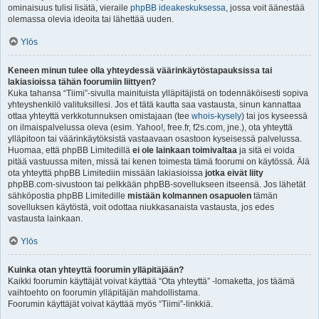
ominaisuus tulisi lisätä, vieraile
phpBB ideakeskuksessa
, jossa voit äänestää
olemassa olevia ideoita tai lähettää uuden.
Ylös
Keneen minun tulee olla yhteydessä väärinkäytöstapauksissa tai
lakiasioissa tähän foorumiin liittyen?
Kuka tahansa “Tiimi”-sivulla mainituista ylläpitäjistä on todennäköisesti sopiva
yhteyshenkilö valituksillesi. Jos et tätä kautta saa vastausta, sinun kannattaa
ottaa yhteyttä verkkotunnuksen omistajaan (tee
whois-kysely
) tai jos kyseessä
on ilmaispalvelussa oleva (esim. Yahoo!, free.fr, f2s.com, jne.), ota yhteyttä
ylläpitoon tai väärinkäytöksistä vastaavaan osastoon kyseisessä palvelussa.
Huomaa, että phpBB Limitedillä
ei ole lainkaan toimivaltaa
ja sitä ei voida
pitää vastuussa miten, missä tai kenen toimesta tämä foorumi on käytössä. Älä
ota yhteyttä phpBB Limitediin missään lakiasioissa
jotka eivät liity
phpBB.com-sivustoon tai pelkkään phpBB-sovellukseen itseensä. Jos lähetät
sähköpostia phpBB Limitedille
mistään kolmannen osapuolen
tämän
sovelluksen käytöstä, voit odottaa niukkasanaista vastausta, jos edes
vastausta lainkaan.
Ylös
Kuinka otan yhteyttä foorumin ylläpitäjään?
Kaikki foorumin käyttäjät voivat käyttää “Ota yhteyttä” -lomaketta, jos täämä
vaihtoehto on foorumin ylläpitäjän mahdollistama.
Foorumin käyttäjät voivat käyttää myös “Tiimi”-linkkiä.