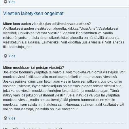
Ylös
Viestien lähetyksen ongelmat
Miten luon uuden viestiketjun tai lähetän vastauksen?
Aloittaaksesi uuden viestiketjun alueella, klikkaa "Uusi Aihe". Vastataksesi
viestiketjuun klikkaa "Vastaa Viestiin". Viestien kirjoittaminen voi vaatia
rekisteröitymisen. Lista sinun oikeuksistasi alueella on nähtävillä alueen ja
viestiketjun alalaidassa. Esimerkiksi: Voit kirjoittaa uusia viestejä, Voit lähettää
liitetiedostoja, jne.
Ylös
Miten muokkaan tai poistan viestejä?
Jos et ole foorumin ylläpitäjä tai valvoja, voit muokata vain omia viestejäsi. Voit
muokata viestiä klikkaamalla muokkaa-painiketta haluamassasi viestissä.
Joskus painike toimii vain tietyn ajan viestin luomisen jälkeen. Jos joku on jo
vastannut viestiin, löydät viestiketjuun palatessasi pienen tekstin viestisi alla,
joka kertoo viestin muokkauskertojen lukumäärän ja muokkausajan. Tämä
näkyy vain jos joku on vastannut viestiin. Se ei näy, jos valvoja tai ylläpitäjä
muokkaa viestiä, mutta he saattavat jättää pienen huomautuksen viestin
muokkaamisen syistä niin halutessaan. Huomaa, että normaalit käyttäjät eivät
voi poistaa viestejä, jos niihin on joku vastannut.
Ylös