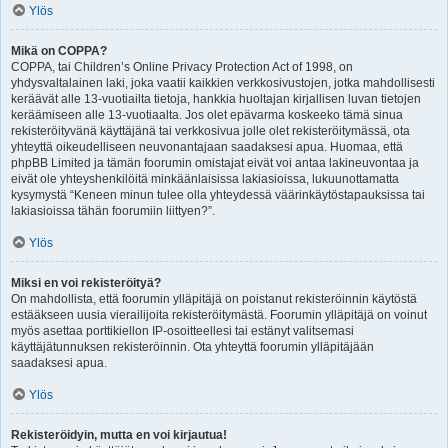
Ylös
Mikä on COPPA?
COPPA, tai Children’s Online Privacy Protection Act of 1998, on
yhdysvaltalainen laki, joka vaatii kaikkien verkkosivustojen, jotka mahdollisesti
keräävät alle 13-vuotiailta tietoja, hankkia huoltajan kirjallisen luvan tietojen
keräämiseen alle 13-vuotiaalta. Jos olet epävarma koskeeko tämä sinua
rekisteröityvänä käyttäjänä tai verkkosivua jolle olet rekisteröitymässä, ota
yhteyttä oikeudelliseen neuvonantajaan saadaksesi apua. Huomaa, että
phpBB Limited ja tämän foorumin omistajat eivät voi antaa lakineuvontaa ja
eivät ole yhteyshenkilöitä minkäänlaisissa lakiasioissa, lukuunottamatta
kysymystä “Keneen minun tulee olla yhteydessä väärinkäytöstapauksissa tai
lakiasioissa tähän foorumiin liittyen?”.
Ylös
Miksi en voi rekisteröityä?
On mahdollista, että foorumin ylläpitäjä on poistanut rekisteröinnin käytöstä
estääkseen uusia vierailijoita rekisteröitymästä. Foorumin ylläpitäjä on voinut
myös asettaa porttikiellon IP-osoitteellesi tai estänyt valitsemasi
käyttäjätunnuksen rekisteröinnin. Ota yhteyttä foorumin ylläpitäjään
saadaksesi apua.
Ylös
Rekisteröidyin, mutta en voi kirjautua!