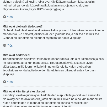
yleinen palvelin) tai kuviin, jotka ovat käyttäjätunnistuksen takana, esim.
hotmail tai yahoo sähköpostilaatikot, salasanasuojatut sivustot, jne.
Näyttääksesi kuvan, käytä BBCoden [img]-tagia.
Ylös
Mitä ovat globaalit tiedotteet?
Globaalit tiedotteet sisältävät tärkeää tietoa ja sinun tulisi lukea ne aina kun on
mahdolista. Ne näkyvät jokaisen alueen ylälaidassa ja omissa asetuksissa.
Globaalien tiedotteiden oikeudet myöntää foorumin ylläpitäjä.
Ylös
Mitä ovat tiedotteet?
Tiedotteet usein sisältävät tärkeää tietoa foorumista jota olet lukemassa ja siksi
ne tulisi lukea aina kun mahdollista. Tiedotteet näkyvät jokaisen sivun
ylälaidassa niillä foorumeilla joihin ne on lähetetty. Kuten globaalien
tiedotteiden kohdalla, tiedotteiden lähettämisen oikeudet antaa foorumin
ylläpitäjä.
Ylös
Mitä ovat kiinnitetyt viestiketjut
Kiinnitetyt viestiketjut näkyvät tiedotteiden alapuolella ja ovat vain etusivulla.
Ne ovat yleensä aika tärkeitä, joten sinun tulisi lukea ne aina kun mahdollista.
Kuten tiedotteiden ja globaalien tiedotteiden kanssa, viestiketjujen
kiinnittämisen oikeudet määrittelee foorumin ylläpitäjä.