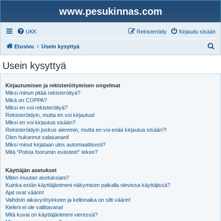
www.pesukinnas.com
UKK
Rekisteröidy
Kirjaudu sisään
E
Etusivu
Usein kysyttyä
t
Usein kysyttyä
s
i
Kirjautumisen ja rekisteröitymisen ongelmat
Miksi minun pitää rekisteröityä?
Mikä on COPPA?
Miksi en voi rekisteröityä?
Rekisteröidyin, mutta en voi kirjautua!
Miksi en voi kirjautua sisään?
Rekisteröidyin joskus aiemmin, mutta en voi enää kirjautua sisään?!
Olen hukannut salasanani!
Miksi minut kirjataan ulos automaattisesti?
Mitä “Poista foorumin evästeet” tekee?
Käyttäjän asetukset
Miten muutan asetuksiani?
Kuinka estän käyttäjänimeni näkymisen paikalla olevissa käyttäjissä?
Ajat ovat väärin!
Vaihdoin aikavyöhykkeen ja kellonaika on silti väärin!
Kieleni ei ole valittavana!
Mitä kuvia on käyttäjänimeni vieressä?