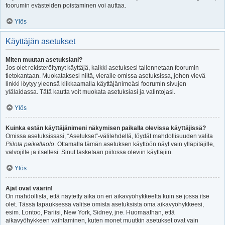
foorumin evästeiden poistaminen voi auttaa.
Ylös
Käyttäjän asetukset
Miten muutan asetuksiani?
Jos olet rekisteröitynyt käyttäjä, kaikki asetuksesi tallennetaan foorumin
tietokantaan. Muokataksesi niitä, vieraile omissa asetuksissa, johon vievä
linkki löytyy yleensä klikkaamalla käyttäjänimeäsi foorumin sivujen
ylälaidassa. Tätä kautta voit muokata asetuksiasi ja valintojasi.
Ylös
Kuinka estän käyttäjänimeni näkymisen paikalla olevissa käyttäjissä?
Omissa asetuksissasi, “Asetukset”-välilehdellä, löydät mahdollisuuden valita
Piilota paikallaolo
. Ottamalla tämän asetuksen käyttöön näyt vain ylläpitäjille,
valvojille ja itsellesi. Sinut lasketaan piilossa oleviin käyttäjiin.
Ylös
Ajat ovat väärin!
On mahdollista, että näytetty aika on eri aikavyöhykkeeltä kuin se jossa itse
olet. Tässä tapauksessa valitse omista asetuksista oma aikavyöhykkeesi,
esim. Lontoo, Pariisi, New York, Sidney, jne. Huomaathan, että
aikavyöhykkeen vaihtaminen, kuten monet muutkin asetukset ovat vain