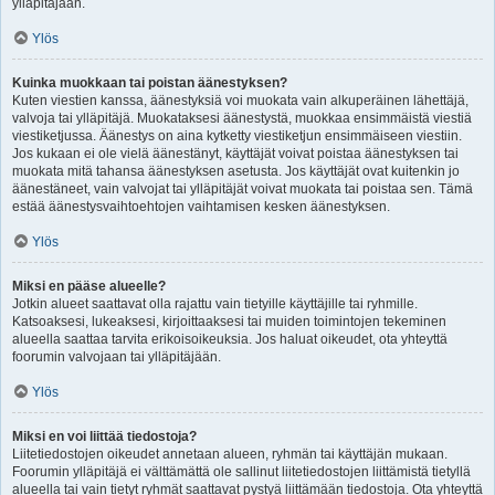
ylläpitäjään.
Ylös
Kuinka muokkaan tai poistan äänestyksen?
Kuten viestien kanssa, äänestyksiä voi muokata vain alkuperäinen lähettäjä,
valvoja tai ylläpitäjä. Muokataksesi äänestystä, muokkaa ensimmäistä viestiä
viestiketjussa. Äänestys on aina kytketty viestiketjun ensimmäiseen viestiin.
Jos kukaan ei ole vielä äänestänyt, käyttäjät voivat poistaa äänestyksen tai
muokata mitä tahansa äänestyksen asetusta. Jos käyttäjät ovat kuitenkin jo
äänestäneet, vain valvojat tai ylläpitäjät voivat muokata tai poistaa sen. Tämä
estää äänestysvaihtoehtojen vaihtamisen kesken äänestyksen.
Ylös
Miksi en pääse alueelle?
Jotkin alueet saattavat olla rajattu vain tietyille käyttäjille tai ryhmille.
Katsoaksesi, lukeaksesi, kirjoittaaksesi tai muiden toimintojen tekeminen
alueella saattaa tarvita erikoisoikeuksia. Jos haluat oikeudet, ota yhteyttä
foorumin valvojaan tai ylläpitäjään.
Ylös
Miksi en voi liittää tiedostoja?
Liitetiedostojen oikeudet annetaan alueen, ryhmän tai käyttäjän mukaan.
Foorumin ylläpitäjä ei välttämättä ole sallinut liitetiedostojen liittämistä tietyllä
alueella tai vain tietyt ryhmät saattavat pystyä liittämään tiedostoja. Ota yhteyttä