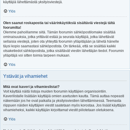
käyttäjiä lähettämästä yksityisviestejä.
Ylös
Olen saanut roskapostia tai väärinkäytöksiä sisältäviä viestejä tältä
foorumilta!
Olemme pahoillamme siitä. Tämän foorumin sähköpostilomake sisältää
ominaisuuksia, jotka yrittävät estää ja seurata käyttäjiä, jotka lähettävät
sellaisia viestejä, joten ota yhteyttä foorumin ylläpitäjään ja lähetä hänelle
täysi kopio saamastasi sähköpostista. On tärkeää, että se sisältää kaikki
otsaketiedot sähköpostista, jotka sisältävät viestin lähettäjän tiedot. Foorumin
ylläpitäjä voi sitten toimia tarpeen mukaan.
Ylös
Ystävät ja vihamiehet
Mitä ovat kaveri ja vihamieslistat?
Voit käyttää näitä listoja muiden foorumin käyttäjien organisointiin.
Kaverilistalle lisätään käyttäjiä omien asetusten kautta. Tämä auttaa nopeasti
näkemään jos he ovat paikalla ja yksityisviestien lähettämisessä. Teemasta
riippuen näiden käyttäjien viestit saatetaan myös korostaa. Jos lisäät käyttäjän
vihamieheksi, kaikki käyttäjän kirjoittamat viestit piilotetaan oletuksena.
Ylös