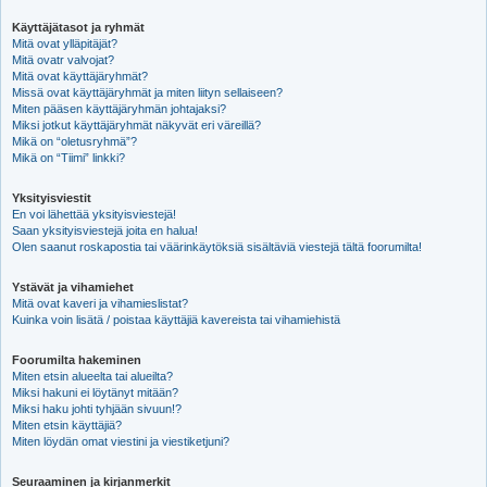
Käyttäjätasot ja ryhmät
Mitä ovat ylläpitäjät?
Mitä ovatr valvojat?
Mitä ovat käyttäjäryhmät?
Missä ovat käyttäjäryhmät ja miten liityn sellaiseen?
Miten pääsen käyttäjäryhmän johtajaksi?
Miksi jotkut käyttäjäryhmät näkyvät eri väreillä?
Mikä on “oletusryhmä”?
Mikä on “Tiimi” linkki?
Yksityisviestit
En voi lähettää yksityisviestejä!
Saan yksityisviestejä joita en halua!
Olen saanut roskapostia tai väärinkäytöksiä sisältäviä viestejä tältä foorumilta!
Ystävät ja vihamiehet
Mitä ovat kaveri ja vihamieslistat?
Kuinka voin lisätä / poistaa käyttäjiä kavereista tai vihamiehistä
Foorumilta hakeminen
Miten etsin alueelta tai alueilta?
Miksi hakuni ei löytänyt mitään?
Miksi haku johti tyhjään sivuun!?
Miten etsin käyttäjiä?
Miten löydän omat viestini ja viestiketjuni?
Seuraaminen ja kirjanmerkit