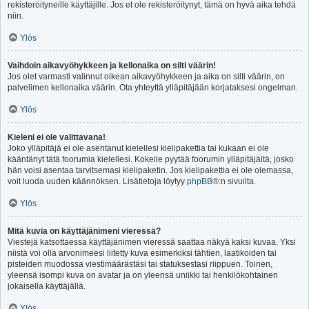
rekisteröityneille käyttäjille. Jos et ole rekisteröitynyt, tämä on hyvä aika tehdä
niin.
Ylös
Vaihdoin aikavyöhykkeen ja kellonaika on silti väärin!
Jos olet varmasti valinnut oikean aikavyöhykkeen ja aika on silti väärin, on
palvelimen kellonaika väärin. Ota yhteyttä ylläpitäjään korjataksesi ongelman.
Ylös
Kieleni ei ole valittavana!
Joko ylläpitäjä ei ole asentanut kielellesi kielipakettia tai kukaan ei ole
kääntänyt tätä foorumia kielellesi. Kokeile pyytää foorumin ylläpitäjältä, josko
hän voisi asentaa tarvitsemasi kielipaketin. Jos kielipakettia ei ole olemassa,
voit luoda uuden käännöksen. Lisätietoja löytyy
phpBB
®:n sivuilta.
Ylös
Mitä kuvia on käyttäjänimeni vieressä?
Viestejä katsottaessa käyttäjänimen vieressä saattaa näkyä kaksi kuvaa. Yksi
niistä voi olla arvonimeesi liitetty kuva esimerkiksi tähtien, laatikoiden tai
pisteiden muodossa viestimäärästäsi tai statuksestasi riippuen. Toinen,
yleensä isompi kuva on avatar ja on yleensä uniikki tai henkilökohtainen
jokaisella käyttäjällä.
Ylös