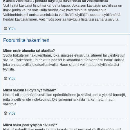
Kuinka voin lisätä / poistaa käyttäjiä kavereista tai vihamiehistä
Voit lisätä käyttäjiä listoihisi kahdella tapaa. Jokaisen käyttäjän profiilissa on
linkki jonka kautta voit lisätä heidät joko kavereihin tai vihamiehiin.
Vaihtoehtoisesti omista asetuksista voit lisätä käyttäjiä suoraan syöttämällä
heidän käyttäjänimen. Voit myös poistaa käyttäjiä listaltasi samalta sivulta.
Ylös
Foorumilta hakeminen
Miten etsin alueelta tai alueilta?
Syötä hakutermi hakukenttään, joka sijaitsee etusivulla, alueen tai viestiketjun
sivulla. Tarkennettuun hakuun pääset klikkaamalla “Tarkennettu haku”-linkkiä
joka on saatavilla jokaisella sivulla. Haun sijainti voi riippua käyttämästäsi
tyylistä.
Ylös
Miksi hakuni ei löytänyt mitään?
Hakusi oli todennäköisesti liian epämääräinen ja sisälsi useita yleisiä termejä,
joita phpBB ei ole indeksoinut. Ole tarkempi ja käytä Tarkennetun haun
valintoja.
Ylös
Miksi haku johti tyhjään sivuun!?
Hakusi palautti liian monta tulosta ja palvelin ei pystynyt käsittelemään niitä.