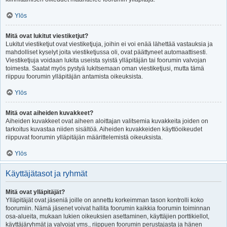
Ylös
Mitä ovat lukitut viestiketjut?
Lukitut viestiketjut ovat viestiketjuja, joihin ei voi enää lähettää vastauksia ja
mahdolliset kyselyt joita viestiketjussa oli, ovat päättyneet automaattisesti.
Viestiketjuja voidaan lukita useista syistä ylläpitäjän tai foorumin valvojan
toimesta. Saatat myös pystyä lukitsemaan oman viestiketjusi, mutta tämä
riippuu foorumin ylläpitäjän antamista oikeuksista.
Ylös
Mitä ovat aiheiden kuvakkeet?
Aiheiden kuvakkeet ovat aiheen aloittajan valitsemia kuvakkeita joiden on
tarkoitus kuvastaa niiden sisältöä. Aiheiden kuvakkeiden käyttöoikeudet
riippuvat foorumin ylläpitäjän määrittelemistä oikeuksista.
Ylös
Käyttäjätasot ja ryhmät
Mitä ovat ylläpitäjät?
Ylläpitäjät ovat jäseniä joille on annettu korkeimman tason kontrolli koko
foorumiin. Nämä jäsenet voivat hallita foorumin kaikkia foorumin toiminnan
osa-alueita, mukaan lukien oikeuksien asettaminen, käyttäjien porttikiellot,
käyttäjäryhmät ja valvojat yms., riippuen foorumin perustajasta ja hänen