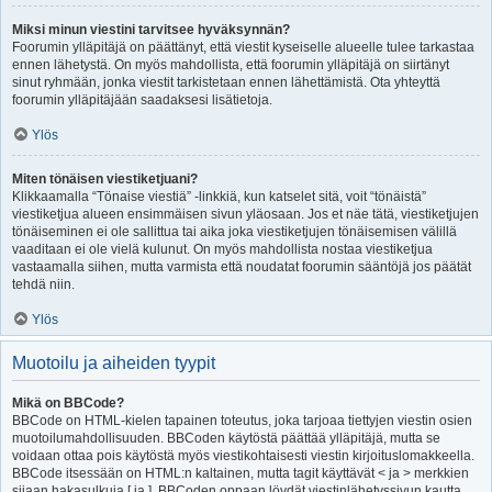
Miksi minun viestini tarvitsee hyväksynnän?
Foorumin ylläpitäjä on päättänyt, että viestit kyseiselle alueelle tulee tarkastaa
ennen lähetystä. On myös mahdollista, että foorumin ylläpitäjä on siirtänyt
sinut ryhmään, jonka viestit tarkistetaan ennen lähettämistä. Ota yhteyttä
foorumin ylläpitäjään saadaksesi lisätietoja.
Ylös
Miten tönäisen viestiketjuani?
Klikkaamalla “Tönaise viestiä” -linkkiä, kun katselet sitä, voit “tönäistä”
viestiketjua alueen ensimmäisen sivun yläosaan. Jos et näe tätä, viestiketjujen
tönäiseminen ei ole sallittua tai aika joka viestiketjujen tönäisemisen välillä
vaaditaan ei ole vielä kulunut. On myös mahdollista nostaa viestiketjua
vastaamalla siihen, mutta varmista että noudatat foorumin sääntöjä jos päätät
tehdä niin.
Ylös
Muotoilu ja aiheiden tyypit
Mikä on BBCode?
BBCode on HTML-kielen tapainen toteutus, joka tarjoaa tiettyjen viestin osien
muotoilumahdollisuuden. BBCoden käytöstä päättää ylläpitäjä, mutta se
voidaan ottaa pois käytöstä myös viestikohtaisesti viestin kirjoituslomakkeella.
BBCode itsessään on HTML:n kaltainen, mutta tagit käyttävät < ja > merkkien
sijaan hakasulkuja [ ja ]. BBCoden oppaan löydät viestinlähetyssivun kautta.