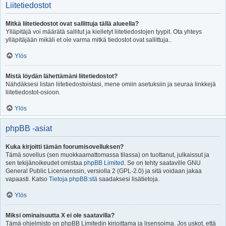
Liitetiedostot
Mitkä liitetiedostot ovat sallittuja tällä alueella?
Ylläpitäjä voi määrätä sallitut ja kielletyt liitetiedostojen tyypit. Ota yhteys
ylläpitäjään mikäli et ole varma mitkä tiedostot ovat sallittuja..
Ylös
Mistä löydän lähettämäni liitetiedostot?
Nähdäksesi listan liitetiedostoistasi, mene omiin asetuksiin ja seuraa linkkejä
liitetiedostot-osioon.
Ylös
phpBB -asiat
Kuka kirjoitti tämän foorumisovelluksen?
Tämä sovellus (sen muokkaamattomassa tilassa) on tuottanut, julkaissut ja
sen tekijänoikeudet omistaa
phpBB Limited
. Se on tehty saataville GNU
General Public Licensenssin, versiolla 2 (GPL-2.0) ja sitä voidaan jakaa
vapaasti. Katso
Tietoja phpBB:stä
saadaksesi lisätietoja.
Ylös
Miksi ominaisuutta X ei ole saatavilla?
Tämä ohjelmisto on phpBB Limitedin kirjoittama ja lisensoima. Jos uskot, että