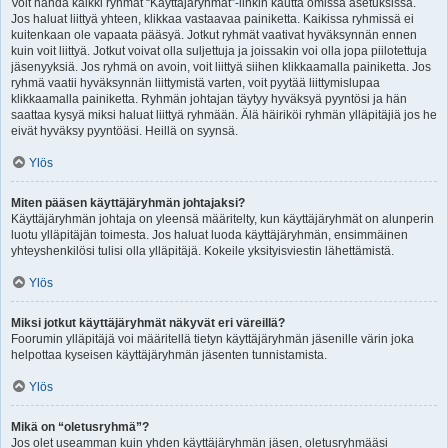
Voit nähdä kaikki ryhmät “Käyttäjäryhmät”-linkin kautta omissa asetuksissa.
Jos haluat liittyä yhteen, klikkaa vastaavaa painiketta. Kaikissa ryhmissä ei
kuitenkaan ole vapaata pääsyä. Jotkut ryhmät vaativat hyväksynnän ennen
kuin voit liittyä. Jotkut voivat olla suljettuja ja joissakin voi olla jopa piilotettuja
jäsenyyksiä. Jos ryhmä on avoin, voit liittyä siihen klikkaamalla painiketta. Jos
ryhmä vaatii hyväksynnän liittymistä varten, voit pyytää liittymislupaa
klikkaamalla painiketta. Ryhmän johtajan täytyy hyväksyä pyyntösi ja hän
saattaa kysyä miksi haluat liittyä ryhmään. Älä häiriköi ryhmän ylläpitäjiä jos he
eivät hyväksy pyyntöäsi. Heillä on syynsä.
Ylös
Miten pääsen käyttäjäryhmän johtajaksi?
Käyttäjäryhmän johtaja on yleensä määritelty, kun käyttäjäryhmät on alunperin
luotu ylläpitäjän toimesta. Jos haluat luoda käyttäjäryhmän, ensimmäinen
yhteyshenkilösi tulisi olla ylläpitäjä. Kokeile yksityisviestin lähettämistä.
Ylös
Miksi jotkut käyttäjäryhmät näkyvät eri väreillä?
Foorumin ylläpitäjä voi määritellä tietyn käyttäjäryhmän jäsenille värin joka
helpottaa kyseisen käyttäjäryhmän jäsenten tunnistamista.
Ylös
Mikä on “oletusryhmä”?
Jos olet useamman kuin yhden käyttäjäryhmän jäsen, oletusryhmääsi