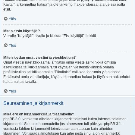
Käytä “Tarkennettua hakua” ja ole tarkempi hakuehdoissa ja alueissa joilta
etsit.
Ylös
Miten etsin käyttäjiä?
Vieraile “Käyttäjät”-sivulla ja klikkaa “Etsi käyttäjä”-linkkiä.
Ylös
Miten löydän omat viestini ja viestiketjuni?
Omat viestisi näet klikkaamalla “Katso omia viestejäsi”-linkkiä omissa
asetuksissa tai klikkaamalla “Etsi käyttäjän viesteistä”-linkkiä omalla
profiilisivullasi tai klikkaamalla “Pikalinkit”-valikkoa foorumin ylälaidassa.
Etsiäksesi omia viestiketjuja, käytä tarkennettua hakua ja täytä sen hakuehdot
haluamallasi tavalla.
Ylös
Seuraaminen ja kirjanmerkit
Mikä ero on kirjanmerkillä ja tilaamisella?
phpBB 3.0 -versiossa aiheiden kirjanmerkit toimivat kuten internet-selaimen
kirjanmerkit. Sinua ei huomautettu jos aiheeseen tuli päivitys. phpBB 3.1 -
versiosta lähtien kirjanmerkit toimivat samaan tapaan kuin aiheiden
tilaaminen. Voit saada ilmoituksen kun aihe josta sinulla on kirjanmerkki