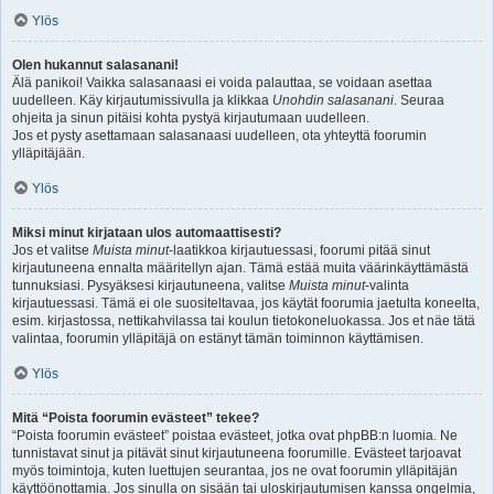
Ylös
Olen hukannut salasanani!
Älä panikoi! Vaikka salasanaasi ei voida palauttaa, se voidaan asettaa
uudelleen. Käy kirjautumissivulla ja klikkaa
Unohdin salasanani
. Seuraa
ohjeita ja sinun pitäisi kohta pystyä kirjautumaan uudelleen.
Jos et pysty asettamaan salasanaasi uudelleen, ota yhteyttä foorumin
ylläpitäjään.
Ylös
Miksi minut kirjataan ulos automaattisesti?
Jos et valitse
Muista minut
-laatikkoa kirjautuessasi, foorumi pitää sinut
kirjautuneena ennalta määritellyn ajan. Tämä estää muita väärinkäyttämästä
tunnuksiasi. Pysyäksesi kirjautuneena, valitse
Muista minut
-valinta
kirjautuessasi. Tämä ei ole suositeltavaa, jos käytät foorumia jaetulta koneelta,
esim. kirjastossa, nettikahvilassa tai koulun tietokoneluokassa. Jos et näe tätä
valintaa, foorumin ylläpitäjä on estänyt tämän toiminnon käyttämisen.
Ylös
Mitä “Poista foorumin evästeet” tekee?
“Poista foorumin evästeet” poistaa evästeet, jotka ovat phpBB:n luomia. Ne
tunnistavat sinut ja pitävät sinut kirjautuneena foorumille. Evästeet tarjoavat
myös toimintoja, kuten luettujen seurantaa, jos ne ovat foorumin ylläpitäjän
käyttöönottamia. Jos sinulla on sisään tai uloskirjautumisen kanssa ongelmia,