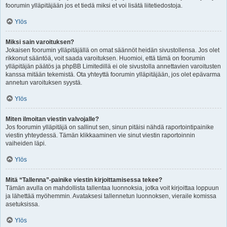
foorumin ylläpitäjään jos et tiedä miksi et voi lisätä liitetiedostoja.
Ylös
Miksi sain varoituksen?
Jokaisen foorumin ylläpitäjällä on omat säännöt heidän sivustollensa. Jos olet
rikkonut sääntöä, voit saada varoituksen. Huomioi, että tämä on foorumin
ylläpitäjän päätös ja phpBB Limitedillä ei ole sivustolla annettavien varoitusten
kanssa mitään tekemistä. Ota yhteyttä foorumin ylläpitäjään, jos olet epävarma
annetun varoituksen syystä.
Ylös
Miten ilmoitan viestin valvojalle?
Jos foorumin ylläpitäjä on sallinut sen, sinun pitäisi nähdä raportointipainike
viestin yhteydessä. Tämän klikkaaminen vie sinut viestin raportoinnin
vaiheiden läpi.
Ylös
Mitä “Tallenna”-painike viestin kirjoittamisessa tekee?
Tämän avulla on mahdollista tallentaa luonnoksia, jotka voit kirjoittaa loppuun
ja lähettää myöhemmin. Avataksesi tallennetun luonnoksen, vieraile komissa
asetuksissa.
Ylös