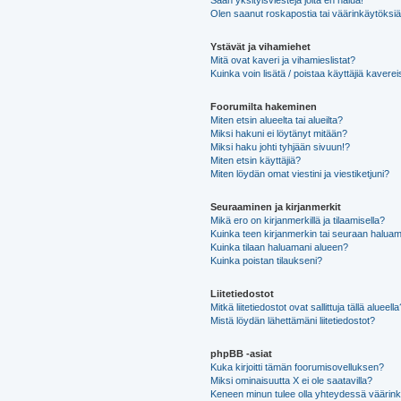
Saan yksityisviestejä joita en halua!
Olen saanut roskapostia tai väärinkäytöksiä s
Ystävät ja vihamiehet
Mitä ovat kaveri ja vihamieslistat?
Kuinka voin lisätä / poistaa käyttäjiä kaverei
Foorumilta hakeminen
Miten etsin alueelta tai alueilta?
Miksi hakuni ei löytänyt mitään?
Miksi haku johti tyhjään sivuun!?
Miten etsin käyttäjiä?
Miten löydän omat viestini ja viestiketjuni?
Seuraaminen ja kirjanmerkit
Mikä ero on kirjanmerkillä ja tilaamisella?
Kuinka teen kirjanmerkin tai seuraan haluam
Kuinka tilaan haluamani alueen?
Kuinka poistan tilaukseni?
Liitetiedostot
Mitkä liitetiedostot ovat sallittuja tällä alueell
Mistä löydän lähettämäni liitetiedostot?
phpBB -asiat
Kuka kirjoitti tämän foorumisovelluksen?
Miksi ominaisuutta X ei ole saatavilla?
Keneen minun tulee olla yhteydessä väärinkäy