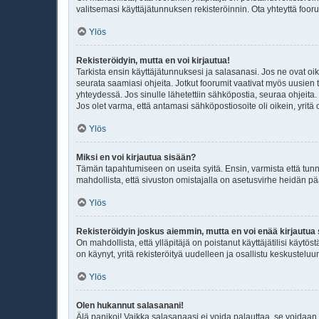
valitsemasi käyttäjätunnuksen rekisteröinnin. Ota yhteyttä foo
Ylös
Rekisteröidyin, mutta en voi kirjautua!
Tarkista ensin käyttäjätunnuksesi ja salasanasi. Jos ne ovat oik
seurata saamiasi ohjeita. Jotkut foorumit vaativat myös uusien tu
yhteydessä. Jos sinulle lähetettiin sähköpostia, seuraa ohjeita
Jos olet varma, että antamasi sähköpostiosoite oli oikein, yritä 
Ylös
Miksi en voi kirjautua sisään?
Tämän tapahtumiseen on useita syitä. Ensin, varmista että tunnuk
mahdollista, että sivuston omistajalla on asetusvirhe heidän pä
Ylös
Rekisteröidyin joskus aiemmin, mutta en voi enää kirjautua
On mahdollista, että ylläpitäjä on poistanut käyttäjätilisi käytö
on käynyt, yritä rekisteröityä uudelleen ja osallistu keskusteluu
Ylös
Olen hukannut salasanani!
Älä panikoi! Vaikka salasanaasi ei voida palauttaa, se voidaan 