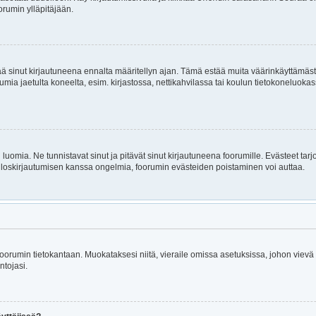
orumin ylläpitäjään.
itää sinut kirjautuneena ennalta määritellyn ajan. Tämä estää muita väärinkäyttämäs
rumia jaetulta koneelta, esim. kirjastossa, nettikahvilassa tai koulun tietokoneluokas
luomia. Ne tunnistavat sinut ja pitävät sinut kirjautuneena foorumille. Evästeet tarj
i uloskirjautumisen kanssa ongelmia, foorumin evästeiden poistaminen voi auttaa.
n foorumin tietokantaan. Muokataksesi niitä, vieraile omissa asetuksissa, johon viev
ntojasi.