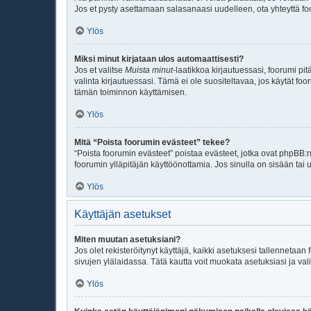
Jos et pysty asettamaan salasanaasi uudelleen, ota yhteyttä fo
Ylös
Miksi minut kirjataan ulos automaattisesti?
Jos et valitse
Muista minut
-laatikkoa kirjautuessasi, foorumi p
valinta kirjautuessasi. Tämä ei ole suositeltavaa, jos käytät foo
tämän toiminnon käyttämisen.
Ylös
Mitä “Poista foorumin evästeet” tekee?
“Poista foorumin evästeet” poistaa evästeet, jotka ovat phpBB:n 
foorumin ylläpitäjän käyttöönottamia. Jos sinulla on sisään ta
Ylös
Käyttäjän asetukset
Miten muutan asetuksiani?
Jos olet rekisteröitynyt käyttäjä, kaikki asetuksesi tallennetaa
sivujen ylälaidassa. Tätä kautta voit muokata asetuksiasi ja vali
Ylös