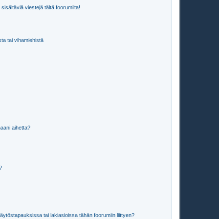
isältäviä viestejä tältä foorumilta!
sta tai vihamiehistä
aani aihetta?
a?
töstapauksissa tai lakiasioissa tähän foorumiin liittyen?