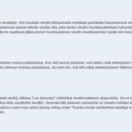
ia viestejäsi. Voit muokata viestiä klikkaamalla muokkaa-painiketta haluamassasi vies
n palatessasi pienen tekstin viestisi alla, joka kertoo viestin muokkauskertojen lu
, mutta he saattavat jättää pienen huomautuksen viestin muokkaamisen syistä niin halu
sellainen omissa asetuksissa. Kun olet luonut sellaisen, voit valita
Lisää allekirjoitus
-
lä valinnan omissa asetuksissa. Jos teet niin, voit silti estää allekirjoituksen liittäm
istä viestiä, klikkaa "Luo äänestys"-välilehteä viestilomakkeen alapuolella. Jos et näe
a niille varattuihin kenttiin. Varmista että jokainen vaihtoehto on omalla rivillään
 options users may select during voting under “Kuinka monta vaihtoehtoa käyttäjä voi
ään.