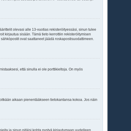
ittelit olevasi alle 13-vuotias rekisteröityessäsi, sinun tulee
it kirjautua sisään. Tämä tieto kerrottiin rekisteröitymisen
ai sähköpostit ovat saattaneet jäädä roskapostisuodattimeen.
staaksesi, että sinulla ei ole porttikieltoja. On myös
neet pitkään aikaan pienentääkseen tietokantansa kokoa. Jos näin
jeita ja sinun pitäisi kohta pystyä kirjautumaan uudelleen.