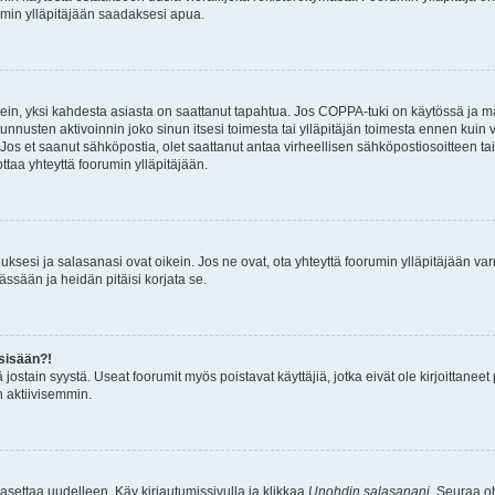
rumin ylläpitäjään saadaksesi apua.
ein, yksi kahdesta asiasta on saattanut tapahtua. Jos COPPA-tuki on käytössä ja määr
nnusten aktivoinnin joko sinun itsesi toimesta tai ylläpitäjän toimesta ennen kuin vo
. Jos et saanut sähköpostia, olet saattanut antaa virheellisen sähköpostiosoitteen t
ottaa yhteyttä foorumin ylläpitäjään.
sesi ja salasanasi ovat oikein. Jos ne ovat, ota yhteyttä foorumin ylläpitäjään varmi
ässään ja heidän pitäisi korjata se.
 sisään?!
stä jostain syystä. Useat foorumit myös poistavat käyttäjiä, jotka eivät ole kirjoitta
n aktiivisemmin.
asettaa uudelleen. Käy kirjautumissivulla ja klikkaa
Unohdin salasanani
. Seuraa oh