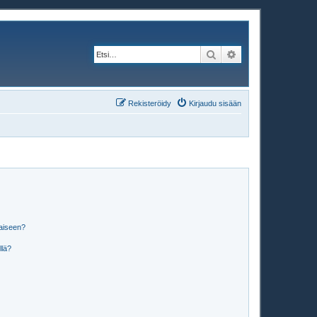
Etsi
Tarkennettu haku
Rekisteröidy
Kirjaudu sisään
laiseen?
llä?