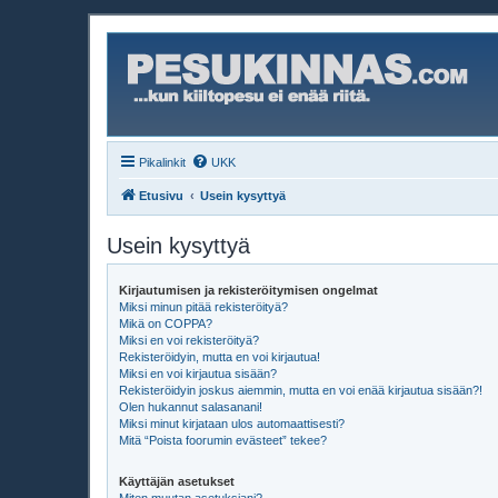
Pikalinkit
UKK
Etusivu
Usein kysyttyä
Usein kysyttyä
Kirjautumisen ja rekisteröitymisen ongelmat
Miksi minun pitää rekisteröityä?
Mikä on COPPA?
Miksi en voi rekisteröityä?
Rekisteröidyin, mutta en voi kirjautua!
Miksi en voi kirjautua sisään?
Rekisteröidyin joskus aiemmin, mutta en voi enää kirjautua sisään?!
Olen hukannut salasanani!
Miksi minut kirjataan ulos automaattisesti?
Mitä “Poista foorumin evästeet” tekee?
Käyttäjän asetukset