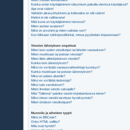
Miten muutan asetuksiani?
Kuinka estän käyttäjänimeni näkymisen paikalla olevissa käyttäjissä?
Ajat ovat väärin!
Vaihdoin aikavyöhykkeen ja kellonaika on silti väärin!
Kieleni ei ole valittavana!
Mitä kuvia on käyttäjänimeni vieressä?
Miten asetan avataren?
Mikä on arvonimi ja miten vaihdan sen?
Kun klikkaan sähköpostilinkkiä, minua pyydetään kirjautumaan?
Viestien lähetyksen ongelmat
Miten luon uuden viestiketjun tai lähetän vastauksen?
Miten muokkaan tai poistan viestejä?
Miten liitän allekirjoituksen viestiini?
Kuinka luon äänestyksen?
Miksi en voi lisätä vastausvaihtoehtoja kyselyyn?
Kuinka muokkaan tai poistan äänestyksen?
Miksi en pääse alueelle?
Miksi en voi liittää tiedostoja?
Miksi sain varoituksen?
Miten ilmoitan viestin valvojalle?
Mitä “Tallenna”-painike viestin kirjoittamisessa tekee?
Miksi minun viestini tarvitsee hyväksynnän?
Miten tönäisen viestiketjuani?
Muotoilu ja aiheiden tyypit
Mikä on BBCode?
Onko HTML sallittu?
Mitä ovat hymiöt?