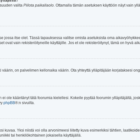
yttäjissä?
isuuden valita
Piilota paikallaolo
. Ottamalla tämän asetuksen käyttöön näyt vain ylläpit
n se jossa itse olet. Tässä tapauksessa valitse omista asetuksista oma aikavyöhykke
vat vain rekisteröityneille käyttäjille. Jos et ole rekisteröitynyt, tämä on hyvä aik
ti väärin, on palvelimen kellonaika väärin. Ota yhteyttä ylläpitäjään korjataksesi on
an ei ole kääntänyt tätä foorumia kielellesi. Kokeile pyytää foorumin ylläpitäjältä, jos
yy
phpBB
®:n sivuilta.
 kuvaa. Yksi niistä voi olla arvonimeesi liitetty kuva esimerkiksi tähtien, laatikoid
iikki tai henkilökohtainen jokaisella käyttäjällä.