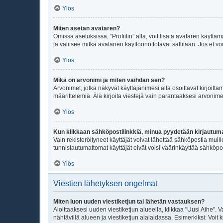
Ylös
Miten asetan avataren?
Omissa asetuksissa, “Profiilin” alla, voit lisätä avataren käyttä
ja valitsee mitkä avatarien käyttöönottotavat sallitaan. Jos et vo
Ylös
Mikä on arvonimi ja miten vaihdan sen?
Arvonimet, jotka näkyvät käyttäjänimesi alla osoittavat kirjoittam
määrittelemiä. Älä kirjoita viestejä vain parantaaksesi arvonimeäs
Ylös
Kun klikkaan sähköpostilinkkiä, minua pyydetään kirjautu
Vain rekisteröityneet käyttäjät voivat lähettää sähköpostia muil
tunnistautumattomat käyttäjät eivät voisi väärinkäyttää sähköpo
Ylös
Viestien lähetyksen ongelmat
Miten luon uuden viestiketjun tai lähetän vastauksen?
Aloittaaksesi uuden viestiketjun alueella, klikkaa "Uusi Aihe". V
nähtävillä alueen ja viestiketjun alalaidassa. Esimerkiksi: Voit kir