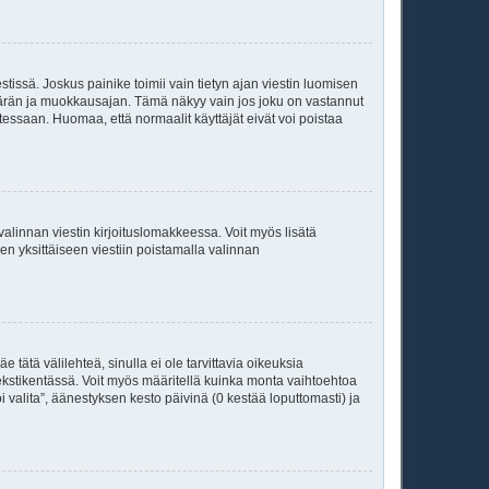
tissä. Joskus painike toimii vain tietyn ajan viestin luomisen
kumäärän ja muokkausajan. Tämä näkyy vain jos joku on vastannut
tessaan. Huomaa, että normaalit käyttäjät eivät voi poistaa
valinnan viestin kirjoituslomakkeessa. Voit myös lisätä
isen yksittäiseen viestiin poistamalla valinnan
 tätä välilehteä, sinulla ei ole tarvittavia oikeuksia
 tekstikentässä. Voit myös määritellä kuinka monta vaihtoehtoa
 valita”, äänestyksen kesto päivinä (0 kestää loputtomasti) ja