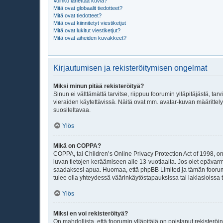
Voinko lähettää kuvia?
Mitä ovat globaalit tiedotteet?
Mitä ovat tiedotteet?
Mitä ovat kiinnitetyt viestiketjut
Mitä ovat lukitut viestiketjut?
Mitä ovat aiheiden kuvakkeet?
Kirjautumisen ja rekisteröitymisen ongelmat
Miksi minun pitää rekisteröityä?
Sinun ei välttämättä tarvitse, riippuu foorumin ylläpitäjästä, ta
vieraiden käytettävissä. Näitä ovat mm. avatar-kuvan määrittely
suositeltavaa.
Ylös
Mikä on COPPA?
COPPA, tai Children’s Online Privacy Protection Act of 1998, on y
luvan tietojen keräämiseen alle 13-vuotiaalta. Jos olet epävar
saadaksesi apua. Huomaa, että phpBB Limited ja tämän foorumin
tulee olla yhteydessä väärinkäytöstapauksissa tai lakiasioissa t
Ylös
Miksi en voi rekisteröityä?
On mahdollista, että foorumin ylläpitäjä on poistanut rekisteröin