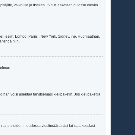
äjille, valvojille ja itsellesi. Sinut lasketaan piilossa oleviin
esi, esim. Lontoo, Pariisi, New York, Sidney, jne. Huomaathan,
a tehdä niin.
gelman.
ko hän voisi asentaa tarvitsemasi kielipaketin. Jos kielipakettia
en tai pisteiden muodossa viestimäärästäsi tai statuksestasi