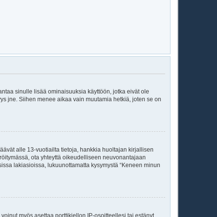
 antaa sinulle lisää ominaisuuksia käyttöön, jotka eivät ole
enyys jne. Siihen menee aikaa vain muutamia hetkiä, joten se on
vät alle 13-vuotiailta tietoja, hankkia huoltajan kirjallisen
teröitymässä, ota yhteyttä oikeudelliseen neuvonantajaan
isissa lakiasioissa, lukuunottamatta kysymystä “Keneen minun
voinut myös asettaa porttikiellon IP-osoitteellesi tai estänyt