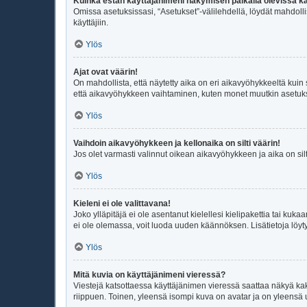
Kuinka estän käyttäjänimeni näkymisen paikalla olevissa kä
Omissa asetuksissasi, “Asetukset”-välilehdellä, löydät mahdoll
käyttäjiin.
Ylös
Ajat ovat väärin!
On mahdollista, että näytetty aika on eri aikavyöhykkeeltä kui
että aikavyöhykkeen vaihtaminen, kuten monet muutkin asetukset o
Ylös
Vaihdoin aikavyöhykkeen ja kellonaika on silti väärin!
Jos olet varmasti valinnut oikean aikavyöhykkeen ja aika on sil
Ylös
Kieleni ei ole valittavana!
Joko ylläpitäjä ei ole asentanut kielellesi kielipakettia tai kuka
ei ole olemassa, voit luoda uuden käännöksen. Lisätietoja löyt
Ylös
Mitä kuvia on käyttäjänimeni vieressä?
Viestejä katsottaessa käyttäjänimen vieressä saattaa näkyä kaksi
riippuen. Toinen, yleensä isompi kuva on avatar ja on yleensä un