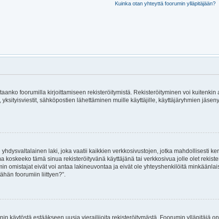
Kuinka otan yhteyttä foorumin ylläpitäjään?
rvitaanko foorumilla kirjoittamiseen rekisteröitymistä. Rekisteröityminen voi kuitenkin
, yksityisviestit, sähköpostien lähettäminen muille käyttäjille, käyttäjäryhmien jäs
hdysvaltalainen laki, joka vaatii kaikkien verkkosivustojen, jotka mahdollisesti kerää
ma koskeeko tämä sinua rekisteröityvänä käyttäjänä tai verkkosivua jolle olet rekis
 omistajat eivät voi antaa lakineuvontaa ja eivät ole yhteyshenkilöitä minkäänla
ähän foorumiin liittyen?”.
nin käytöstä estääkseen uusia vierailijoita rekisteröitymästä. Foorumin ylläpitäjä on 