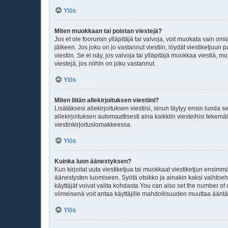
Ylös
Miten muokkaan tai poistan viestejä?
Jos et ole foorumin ylläpitäjä tai valvoja, voit muokata vain om
jälkeen. Jos joku on jo vastannut viestiin, löydät viestiketjuu
viestiin. Se ei näy, jos valvoja tai ylläpitäjä muokkaa viestiä
viestejä, jos niihin on joku vastannut.
Ylös
Miten liitän allekirjoituksen viestiini?
Lisätäksesi allekirjoituksen viestiisi, sinun täytyy ensin luoda 
allekirjoituksen automaattisesti aina kaikkiin viesteihisi tekemäl
viestinkirjoituslomakkeessa.
Ylös
Kuinka luon äänestyksen?
Kun kirjoitat uuta viestiketjua tai muokkaat viestiketjun ensimmä
äänestysten luomiseen. Syötä otsikko ja ainakin kaksi vaihtoehto
käyttäjät voivat valita kohdasta You can also set the number of
viimeisenä voit antaa käyttäjille mahdollisuuden muuttaa äänt
Ylös