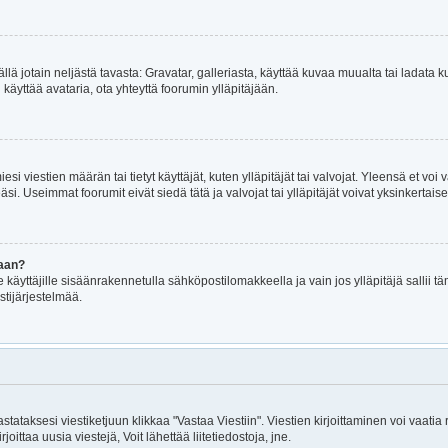
mällä jotain neljästä tavasta: Gravatar, galleriasta, käyttää kuvaa muualta tai ladat
i käyttää avataria, ota yhteyttä foorumin ylläpitäjään.
iesi viestien määrän tai tietyt käyttäjät, kuten ylläpitäjät tai valvojat. Yleensä et v
i. Useimmat foorumit eivät siedä tätä ja valvojat tai ylläpitäjät voivat yksinkertaise
maan?
le käyttäjille sisäänrakennetulla sähköpostilomakkeella ja vain jos ylläpitäjä sallii
stijärjestelmää.
astataksesi viestiketjuun klikkaa "Vastaa Viestiin". Viestien kirjoittaminen voi vaatia
joittaa uusia viestejä, Voit lähettää liitetiedostoja, jne.