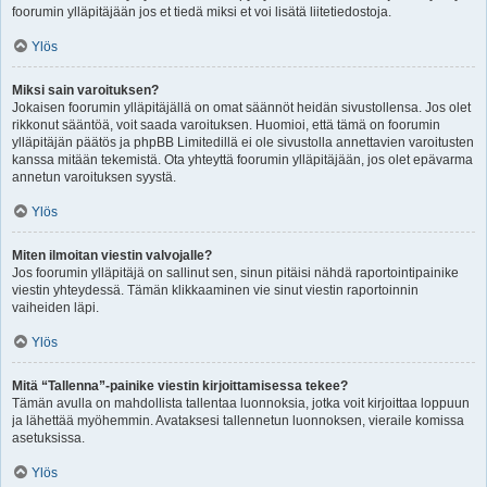
foorumin ylläpitäjään jos et tiedä miksi et voi lisätä liitetiedostoja.
Ylös
Miksi sain varoituksen?
Jokaisen foorumin ylläpitäjällä on omat säännöt heidän sivustollensa. Jos olet
rikkonut sääntöä, voit saada varoituksen. Huomioi, että tämä on foorumin
ylläpitäjän päätös ja phpBB Limitedillä ei ole sivustolla annettavien varoitusten
kanssa mitään tekemistä. Ota yhteyttä foorumin ylläpitäjään, jos olet epävarma
annetun varoituksen syystä.
Ylös
Miten ilmoitan viestin valvojalle?
Jos foorumin ylläpitäjä on sallinut sen, sinun pitäisi nähdä raportointipainike
viestin yhteydessä. Tämän klikkaaminen vie sinut viestin raportoinnin
vaiheiden läpi.
Ylös
Mitä “Tallenna”-painike viestin kirjoittamisessa tekee?
Tämän avulla on mahdollista tallentaa luonnoksia, jotka voit kirjoittaa loppuun
ja lähettää myöhemmin. Avataksesi tallennetun luonnoksen, vieraile komissa
asetuksissa.
Ylös