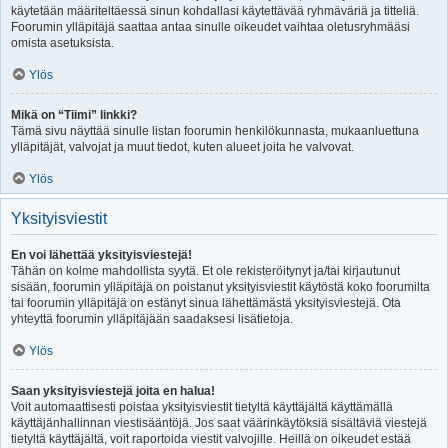
käytetään määriteltäessä sinun kohdallasi käytettävää ryhmäväriä ja titteliä.
Foorumin ylläpitäjä saattaa antaa sinulle oikeudet vaihtaa oletusryhmääsi
omista asetuksista.
Ylös
Mikä on “Tiimi” linkki?
Tämä sivu näyttää sinulle listan foorumin henkilökunnasta, mukaanluettuna
ylläpitäjät, valvojat ja muut tiedot, kuten alueet joita he valvovat.
Ylös
Yksityisviestit
En voi lähettää yksityisviestejä!
Tähän on kolme mahdollista syytä. Et ole rekisteröitynyt ja/tai kirjautunut
sisään, foorumin ylläpitäjä on poistanut yksityisviestit käytöstä koko foorumilta
tai foorumin ylläpitäjä on estänyt sinua lähettämästä yksityisviestejä. Ota
yhteyttä foorumin ylläpitäjään saadaksesi lisätietoja.
Ylös
Saan yksityisviestejä joita en halua!
Voit automaattisesti poistaa yksityisviestit tietyltä käyttäjältä käyttämällä
käyttäjänhallinnan viestisääntöjä. Jos saat väärinkäytöksiä sisältäviä viestejä
tietyltä käyttäjältä, voit raportoida viestit valvojille. Heillä on oikeudet estää