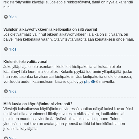
rekisteröityneille käyttäjille. Jos et ole rekisteröitynyt, tämä on hyvä aika tehdä
niin.
Ylös
Vaihdoin aikavyöhykkeen ja kellonaika on silti väärin!
Jos olet varmasti valinnut oikean aikavyöhykkeen ja aika on silti väärin, on
palvelimen kellonaika väärin. Ota yhteyttä ylläpitäjään korjataksesi ongelman.
Ylös
Kieleni ei ole valittavana!
Joko ylläpitäjä ei ole asentanut kielellesi kielipakettia tai kukaan ei ole
kääntänyt tätä foorumia kielellesi. Kokeile pyytää foorumin ylläpitäjältä, josko
hän voisi asentaa tarvitsemasi kielipaketin. Jos kielipakettia ei ole olemassa,
voit luoda uuden käännöksen. Lisätietoja löytyy
phpBB
®:n sivuilta.
Ylös
Mitä kuvia on käyttäjänimeni vieressä?
Viestejä katsottaessa käyttäjänimen vieressä saattaa näkyä kaksi kuvaa. Yksi
niistä voi olla arvonimeesi liitetty kuva esimerkiksi tähtien, laatikoiden tai
pisteiden muodossa viestimäärästäsi tai statuksestasi riippuen. Toinen,
yleensä isompi kuva on avatar ja on yleensä uniikki tai henkilökohtainen
jokaisella käyttäjällä.
Ylös