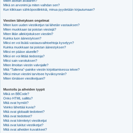
Miten asetan avataren?
Mikä on arvonimi ja miten vaihdan sen?
Kun klikkaan sähköpostilinkkiä, minua pyydetään kirjautumaan?
Viestien lähetyksen ongelmat
Miten luon uuden viestiketjun tai lähetän vastauksen?
Miten muokkaan tai poistan viestejä?
Miten liitän allekirjoituksen viestiini?
Kuinka luon äänestyksen?
Miksi en voi lisätä vastausvaihtoehtoja kyselyyn?
Kuinka muokkaan tai poistan äänestyksen?
Miksi en pääse alueelle?
Miksi en voi liittää tiedostoja?
Miksi sain varoituksen?
Miten ilmoitan viestin valvojalle?
Mitä “Tallenna”-painike viestin kirjoittamisessa tekee?
Miksi minun viestini tarvitsee hyväksynnän?
Miten tönäisen viestiketjuani?
Muotoilu ja aiheiden tyypit
Mikä on BBCode?
Onko HTML sallittu?
Mitä ovat hymiöt?
Voinko lähettää kuvia?
Mitä ovat globaalit tiedotteet?
Mitä ovat tiedotteet?
Mitä ovat kiinnitetyt viestiketjut
Mitä ovat lukitut viestiketjut?
Mitä ovat aiheiden kuvakkeet?