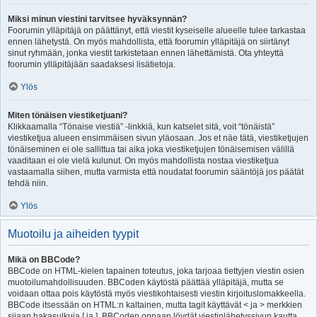
Miksi minun viestini tarvitsee hyväksynnän?
Foorumin ylläpitäjä on päättänyt, että viestit kyseiselle alueelle tulee tarkastaa
ennen lähetystä. On myös mahdollista, että foorumin ylläpitäjä on siirtänyt
sinut ryhmään, jonka viestit tarkistetaan ennen lähettämistä. Ota yhteyttä
foorumin ylläpitäjään saadaksesi lisätietoja.
Ylös
Miten tönäisen viestiketjuani?
Klikkaamalla “Tönaise viestiä” -linkkiä, kun katselet sitä, voit “tönäistä”
viestiketjua alueen ensimmäisen sivun yläosaan. Jos et näe tätä, viestiketjujen
tönäiseminen ei ole sallittua tai aika joka viestiketjujen tönäisemisen välillä
vaaditaan ei ole vielä kulunut. On myös mahdollista nostaa viestiketjua
vastaamalla siihen, mutta varmista että noudatat foorumin sääntöjä jos päätät
tehdä niin.
Ylös
Muotoilu ja aiheiden tyypit
Mikä on BBCode?
BBCode on HTML-kielen tapainen toteutus, joka tarjoaa tiettyjen viestin osien
muotoilumahdollisuuden. BBCoden käytöstä päättää ylläpitäjä, mutta se
voidaan ottaa pois käytöstä myös viestikohtaisesti viestin kirjoituslomakkeella.
BBCode itsessään on HTML:n kaltainen, mutta tagit käyttävät < ja > merkkien
sijaan hakasulkuja [ ja ]. BBCoden oppaan löydät viestinlähetyssivun kautta.