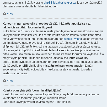
ominaisuus tulisi lisätä, vieraile
phpBB ideakeskuksessa
, jossa voit äänestää
olemassa olevia ideoita tai lähettää uuden.
Ylös
Keneen minun tulee olla yhteydessä väärinkäytöstapauksissa tai
lakiasioissa tähän foorumiin liittyen?
Kuka tahansa “Tiimi”-sivulla mainituista ylläpitäjistä on todennäköisesti sopiva
yhteyshenkilö valituksillesi. Jos et tätä kautta saa vastausta, sinun kannattaa
ottaa yhteyttä verkkotunnuksen omistajaan (tee
whois-kysely
) tai jos kyseessä
on ilmaispalvelussa oleva (esim. Yahoo!, free.fr, f2s.com, jne.), ota yhteyttä
ylläpitoon tai väärinkäytöksistä vastaavaan osastoon kyseisessä palvelussa.
Huomaa, että phpBB Limitedillä
ei ole lainkaan toimivaltaa
ja sitä ei voida
pitää vastuussa miten, missä tai kenen toimesta tämä foorumi on käytössä. Älä
ota yhteyttä phpBB Limitediin missään lakiasioissa
jotka eivät liity
phpBB.com-sivustoon tai pelkkään phpBB-sovellukseen itseensä. Jos lähetät
sähköpostia phpBB Limitedille
mistään kolmannen osapuolen
tämän
sovelluksen käytöstä, voit odottaa niukkasanaista vastausta, jos edes
vastausta lainkaan.
Ylös
Kuinka otan yhteyttä foorumin ylläpitäjään?
Kaikki foorumin käyttäjät voivat käyttää “Ota yhteyttä” -lomaketta, jos täämä
vaihtoehto on foorumin ylläpitäjän mahdollistama.
Foorumin käyttäjät voivat käyttää myös “Tiimi”-linkkiä.