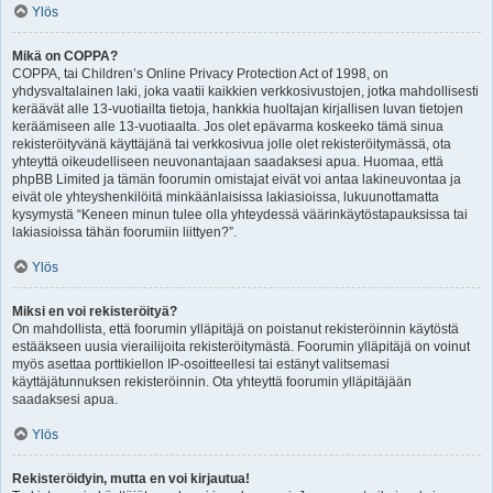
Ylös
Mikä on COPPA?
COPPA, tai Children’s Online Privacy Protection Act of 1998, on
yhdysvaltalainen laki, joka vaatii kaikkien verkkosivustojen, jotka mahdollisesti
keräävät alle 13-vuotiailta tietoja, hankkia huoltajan kirjallisen luvan tietojen
keräämiseen alle 13-vuotiaalta. Jos olet epävarma koskeeko tämä sinua
rekisteröityvänä käyttäjänä tai verkkosivua jolle olet rekisteröitymässä, ota
yhteyttä oikeudelliseen neuvonantajaan saadaksesi apua. Huomaa, että
phpBB Limited ja tämän foorumin omistajat eivät voi antaa lakineuvontaa ja
eivät ole yhteyshenkilöitä minkäänlaisissa lakiasioissa, lukuunottamatta
kysymystä “Keneen minun tulee olla yhteydessä väärinkäytöstapauksissa tai
lakiasioissa tähän foorumiin liittyen?”.
Ylös
Miksi en voi rekisteröityä?
On mahdollista, että foorumin ylläpitäjä on poistanut rekisteröinnin käytöstä
estääkseen uusia vierailijoita rekisteröitymästä. Foorumin ylläpitäjä on voinut
myös asettaa porttikiellon IP-osoitteellesi tai estänyt valitsemasi
käyttäjätunnuksen rekisteröinnin. Ota yhteyttä foorumin ylläpitäjään
saadaksesi apua.
Ylös
Rekisteröidyin, mutta en voi kirjautua!