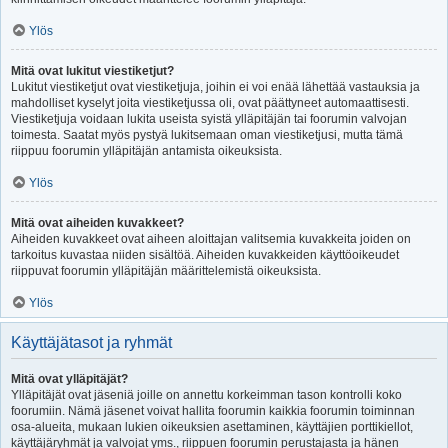
Ylös
Mitä ovat lukitut viestiketjut?
Lukitut viestiketjut ovat viestiketjuja, joihin ei voi enää lähettää vastauksia ja
mahdolliset kyselyt joita viestiketjussa oli, ovat päättyneet automaattisesti.
Viestiketjuja voidaan lukita useista syistä ylläpitäjän tai foorumin valvojan
toimesta. Saatat myös pystyä lukitsemaan oman viestiketjusi, mutta tämä
riippuu foorumin ylläpitäjän antamista oikeuksista.
Ylös
Mitä ovat aiheiden kuvakkeet?
Aiheiden kuvakkeet ovat aiheen aloittajan valitsemia kuvakkeita joiden on
tarkoitus kuvastaa niiden sisältöä. Aiheiden kuvakkeiden käyttöoikeudet
riippuvat foorumin ylläpitäjän määrittelemistä oikeuksista.
Ylös
Käyttäjätasot ja ryhmät
Mitä ovat ylläpitäjät?
Ylläpitäjät ovat jäseniä joille on annettu korkeimman tason kontrolli koko
foorumiin. Nämä jäsenet voivat hallita foorumin kaikkia foorumin toiminnan
osa-alueita, mukaan lukien oikeuksien asettaminen, käyttäjien porttikiellot,
käyttäjäryhmät ja valvojat yms., riippuen foorumin perustajasta ja hänen