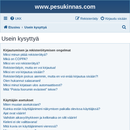
www.pesukinnas.com
UKK
Rekisteröidy
Kirjaudu sisään
E
Etusivu
Usein kysyttyä
t
Usein kysyttyä
s
i
Kirjautumisen ja rekisteröitymisen ongelmat
Miksi minun pitää rekisteröityä?
Mikä on COPPA?
Miksi en voi rekisteröityä?
Rekisteröidyin, mutta en voi kirjautua!
Miksi en voi kirjautua sisään?
Rekisteröidyin joskus aiemmin, mutta en voi enää kirjautua sisään?!
Olen hukannut salasanani!
Miksi minut kirjataan ulos automaattisesti?
Mitä “Poista foorumin evästeet” tekee?
Käyttäjän asetukset
Miten muutan asetuksiani?
Kuinka estän käyttäjänimeni näkymisen paikalla olevissa käyttäjissä?
Ajat ovat väärin!
Vaihdoin aikavyöhykkeen ja kellonaika on silti väärin!
Kieleni ei ole valittavana!
Mitä kuvia on käyttäjänimeni vieressä?