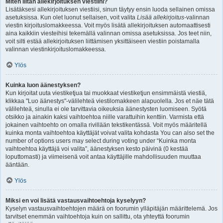
Miten liitän allekirjoituksen viestiini?
Lisätäksesi allekirjoituksen viestiisi, sinun täytyy ensin luoda sellainen omissa
asetuksissa. Kun olet luonut sellaisen, voit valita
Lisää allekirjoitus
-valinnan
viestin kirjoituslomakkeessa. Voit myös lisätä allekirjoituksen automaattisesti
aina kaikkiin viesteihisi tekemällä valinnan omissa asetuksissa. Jos teet niin,
voit silti estää allekirjoituksen liittämisen yksittäiseen viestiin poistamalla
valinnan viestinkirjoituslomakkeessa.
Ylös
Kuinka luon äänestyksen?
Kun kirjoitat uuta viestiketjua tai muokkaat viestiketjun ensimmäistä viestiä,
klikkaa "Luo äänestys"-välilehteä viestilomakkeen alapuolella. Jos et näe tätä
välilehteä, sinulla ei ole tarvittavia oikeuksia äänestysten luomiseen. Syötä
otsikko ja ainakin kaksi vaihtoehtoa niille varattuihin kenttiin. Varmista että
jokainen vaihtoehto on omalla rivillään tekstikentässä. Voit myös määritellä
kuinka monta vaihtoehtoa käyttäjät voivat valita kohdasta You can also set the
number of options users may select during voting under “Kuinka monta
vaihtoehtoa käyttäjä voi valita”, äänestyksen kesto päivinä (0 kestää
loputtomasti) ja viimeisenä voit antaa käyttäjille mahdollisuuden muuttaa
ääntään.
Ylös
Miksi en voi lisätä vastausvaihtoehtoja kyselyyn?
Kyselyn vastausvaihtoehtojen määrä on foorumin ylläpitäjän määrittelemä. Jos
tarvitset enemmän vaihtoehtoja kuin on sallittu, ota yhteyttä foorumin