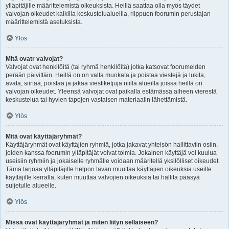
ylläpitäjille määrittelemistä oikeuksista. Heillä saattaa olla myös täydet
valvojan oikeudet kaikilla keskustelualueilla, riippuen foorumin perustajan
määrittelemistä asetuksista.
Ylös
Mitä ovatr valvojat?
Valvojat ovat henkilöitä (tai ryhmä henkilöitä) jotka katsovat foorumeiden
perään päivittäin. Heillä on on valta muokata ja poistaa viestejä ja lukita,
avata, siirtää, poistaa ja jakaa viestiketjuja niillä alueilla joissa heillä on
valvojan oikeudet. Yleensä valvojat ovat paikalla estämässä aiheen vierestä
keskustelua tai hyvien tapojen vastaisen materiaalin lähettämistä.
Ylös
Mitä ovat käyttäjäryhmät?
Käyttäjäryhmät ovat käyttäjien ryhmiä, jotka jakavat yhteisön hallittaviin osiin,
joiden kanssa foorumin ylläpitäjät voivat toimia. Jokainen käyttäjä voi kuulua
useisiin ryhmiin ja jokaiselle ryhmälle voidaan määritellä yksilölliset oikeudet.
Tämä tarjoaa ylläpitäjille helpon tavan muuttaa käyttäjien oikeuksia useille
käyttäjille kerralla, kuten muuttaa valvojien oikeuksia tai hallita pääsyä
suljetulle alueelle.
Ylös
Missä ovat käyttäjäryhmät ja miten liityn sellaiseen?