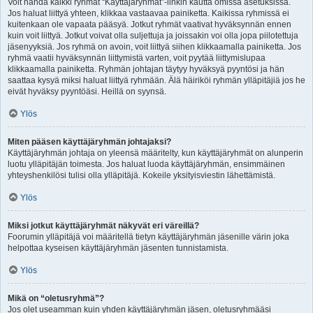
Voit nähdä kaikki ryhmät “Käyttäjäryhmät”-linkin kautta omissa asetuksissa.
Jos haluat liittyä yhteen, klikkaa vastaavaa painiketta. Kaikissa ryhmissä ei
kuitenkaan ole vapaata pääsyä. Jotkut ryhmät vaativat hyväksynnän ennen
kuin voit liittyä. Jotkut voivat olla suljettuja ja joissakin voi olla jopa piilotettuja
jäsenyyksiä. Jos ryhmä on avoin, voit liittyä siihen klikkaamalla painiketta. Jos
ryhmä vaatii hyväksynnän liittymistä varten, voit pyytää liittymislupaa
klikkaamalla painiketta. Ryhmän johtajan täytyy hyväksyä pyyntösi ja hän
saattaa kysyä miksi haluat liittyä ryhmään. Älä häiriköi ryhmän ylläpitäjiä jos he
eivät hyväksy pyyntöäsi. Heillä on syynsä.
Ylös
Miten pääsen käyttäjäryhmän johtajaksi?
Käyttäjäryhmän johtaja on yleensä määritelty, kun käyttäjäryhmät on alunperin
luotu ylläpitäjän toimesta. Jos haluat luoda käyttäjäryhmän, ensimmäinen
yhteyshenkilösi tulisi olla ylläpitäjä. Kokeile yksityisviestin lähettämistä.
Ylös
Miksi jotkut käyttäjäryhmät näkyvät eri väreillä?
Foorumin ylläpitäjä voi määritellä tietyn käyttäjäryhmän jäsenille värin joka
helpottaa kyseisen käyttäjäryhmän jäsenten tunnistamista.
Ylös
Mikä on “oletusryhmä”?
Jos olet useamman kuin yhden käyttäjäryhmän jäsen, oletusryhmääsi