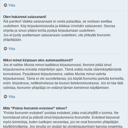
Ylös
Olen hukannut salasanani!
Älä panikoi! Vaikka salasanaasi ei voida palauttaa, se voidaan asettaa
uudelleen. Käy kirjautumissivulla ja klikkaa
Unohdin salasanani
. Seuraa
ohjeita ja sinun pitäisi kohta pystyä kirjautumaan uudelleen.
Jos et pysty asettamaan salasanaasi uudelleen, ota yhteyttä foorumin
ylläpitäjään.
Ylös
Miksi minut kirjataan ulos automaattisesti?
Jos et valitse
Muista minut
-laatikkoa kirjautuessasi, foorumi pitää sinut
kirjautuneena ennalta määritellyn ajan. Tämä estää muita väärinkäyttämästä
tunnuksiasi. Pysyäksesi kirjautuneena, valitse
Muista minut
-valinta
kirjautuessasi. Tämä ei ole suositeltavaa, jos käytät foorumia jaetulta koneelta,
esim. kirjastossa, nettikahvilassa tai koulun tietokoneluokassa. Jos et näe tätä
valintaa, foorumin ylläpitäjä on estänyt tämän toiminnon käyttämisen.
Ylös
Mitä “Poista foorumin evästeet” tekee?
“Poista foorumin evästeet” poistaa evästeet, jotka ovat phpBB:n luomia. Ne
tunnistavat sinut ja pitävät sinut kirjautuneena foorumille. Evästeet tarjoavat
myös toimintoja, kuten luettujen seurantaa, jos ne ovat foorumin ylläpitäjän
käyttöönottamia. Jos sinulla on sisään tai uloskirjautumisen kanssa ongelmia,