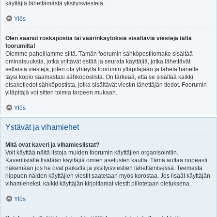
käyttäjiä lähettämästä yksityisviestejä.
Ylös
Olen saanut roskapostia tai väärinkäytöksiä sisältäviä viestejä tältä
foorumilta!
Olemme pahoillamme siitä. Tämän foorumin sähköpostilomake sisältää
ominaisuuksia, jotka yrittävät estää ja seurata käyttäjiä, jotka lähettävät
sellaisia viestejä, joten ota yhteyttä foorumin ylläpitäjään ja lähetä hänelle
täysi kopio saamastasi sähköpostista. On tärkeää, että se sisältää kaikki
otsaketiedot sähköpostista, jotka sisältävät viestin lähettäjän tiedot. Foorumin
ylläpitäjä voi sitten toimia tarpeen mukaan.
Ylös
Ystävät ja vihamiehet
Mitä ovat kaveri ja vihamieslistat?
Voit käyttää näitä listoja muiden foorumin käyttäjien organisointiin.
Kaverilistalle lisätään käyttäjiä omien asetusten kautta. Tämä auttaa nopeasti
näkemään jos he ovat paikalla ja yksityisviestien lähettämisessä. Teemasta
riippuen näiden käyttäjien viestit saatetaan myös korostaa. Jos lisäät käyttäjän
vihamieheksi, kaikki käyttäjän kirjoittamat viestit piilotetaan oletuksena.
Ylös