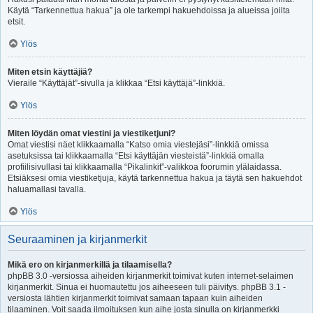
Käytä “Tarkennettua hakua” ja ole tarkempi hakuehdoissa ja alueissa joilta
etsit.
Ylös
Miten etsin käyttäjiä?
Vieraile “Käyttäjät”-sivulla ja klikkaa “Etsi käyttäjä”-linkkiä.
Ylös
Miten löydän omat viestini ja viestiketjuni?
Omat viestisi näet klikkaamalla “Katso omia viestejäsi”-linkkiä omissa
asetuksissa tai klikkaamalla “Etsi käyttäjän viesteistä”-linkkiä omalla
profiilisivullasi tai klikkaamalla “Pikalinkit”-valikkoa foorumin ylälaidassa.
Etsiäksesi omia viestiketjuja, käytä tarkennettua hakua ja täytä sen hakuehdot
haluamallasi tavalla.
Ylös
Seuraaminen ja kirjanmerkit
Mikä ero on kirjanmerkillä ja tilaamisella?
phpBB 3.0 -versiossa aiheiden kirjanmerkit toimivat kuten internet-selaimen
kirjanmerkit. Sinua ei huomautettu jos aiheeseen tuli päivitys. phpBB 3.1 -
versiosta lähtien kirjanmerkit toimivat samaan tapaan kuin aiheiden
tilaaminen. Voit saada ilmoituksen kun aihe josta sinulla on kirjanmerkki