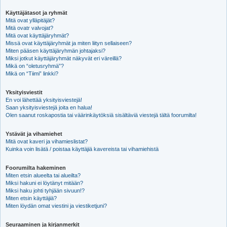
Käyttäjätasot ja ryhmät
Mitä ovat ylläpitäjät?
Mitä ovatr valvojat?
Mitä ovat käyttäjäryhmät?
Missä ovat käyttäjäryhmät ja miten liityn sellaiseen?
Miten pääsen käyttäjäryhmän johtajaksi?
Miksi jotkut käyttäjäryhmät näkyvät eri väreillä?
Mikä on “oletusryhmä”?
Mikä on “Tiimi” linkki?
Yksityisviestit
En voi lähettää yksityisviestejä!
Saan yksityisviestejä joita en halua!
Olen saanut roskapostia tai väärinkäytöksiä sisältäviä viestejä tältä foorumilta!
Ystävät ja vihamiehet
Mitä ovat kaveri ja vihamieslistat?
Kuinka voin lisätä / poistaa käyttäjiä kavereista tai vihamiehistä
Foorumilta hakeminen
Miten etsin alueelta tai alueilta?
Miksi hakuni ei löytänyt mitään?
Miksi haku johti tyhjään sivuun!?
Miten etsin käyttäjiä?
Miten löydän omat viestini ja viestiketjuni?
Seuraaminen ja kirjanmerkit