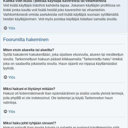
Kuinka voin lisätä / poistaa käyttäjiä kavereista tai vihamiehistä
Voit lisätä käyttäjiä listoihisi kahdella tapaa. Jokaisen käyttäjän profiilissa on
linkki jonka kautta voit lisätä heidät joko kavereihin tai vihamiehiin.
Vaihtoehtoisesti omista asetuksista voit lisätä käyttäjiä suoraan syöttämällä
heidän käyttäjänimen. Voit myös poistaa käyttäjiä listaltasi samalta sivulta.
Ylös
Foorumilta hakeminen
Miten etsin alueelta tai alueilta?
Syötä hakutermi hakukenttään, joka sijaitsee etusivulla, alueen tai viestiketjun
sivulla. Tarkennettuun hakuun pääset klikkaamalla “Tarkennettu haku”-linkkiä
joka on saatavilla jokaisella sivulla. Haun sijainti voi riippua käyttämästäsi
tyylistä.
Ylös
Miksi hakuni ei löytänyt mitään?
Hakusi oli todennäköisesti liian epämääräinen ja sisälsi useita yleisiä termejä,
joita phpBB ei ole indeksoinut. Ole tarkempi ja käytä Tarkennetun haun
valintoja.
Ylös
Miksi haku johti tyhjään sivuun!?
Hakusi palautti liian monta tulosta ja palvelin ei pystynyt käsittelemään niitä.