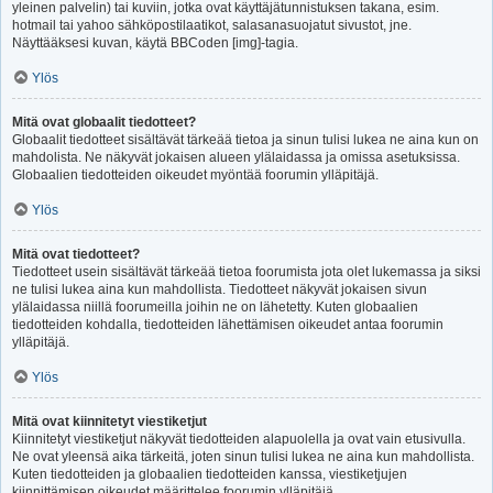
yleinen palvelin) tai kuviin, jotka ovat käyttäjätunnistuksen takana, esim.
hotmail tai yahoo sähköpostilaatikot, salasanasuojatut sivustot, jne.
Näyttääksesi kuvan, käytä BBCoden [img]-tagia.
Ylös
Mitä ovat globaalit tiedotteet?
Globaalit tiedotteet sisältävät tärkeää tietoa ja sinun tulisi lukea ne aina kun on
mahdolista. Ne näkyvät jokaisen alueen ylälaidassa ja omissa asetuksissa.
Globaalien tiedotteiden oikeudet myöntää foorumin ylläpitäjä.
Ylös
Mitä ovat tiedotteet?
Tiedotteet usein sisältävät tärkeää tietoa foorumista jota olet lukemassa ja siksi
ne tulisi lukea aina kun mahdollista. Tiedotteet näkyvät jokaisen sivun
ylälaidassa niillä foorumeilla joihin ne on lähetetty. Kuten globaalien
tiedotteiden kohdalla, tiedotteiden lähettämisen oikeudet antaa foorumin
ylläpitäjä.
Ylös
Mitä ovat kiinnitetyt viestiketjut
Kiinnitetyt viestiketjut näkyvät tiedotteiden alapuolella ja ovat vain etusivulla.
Ne ovat yleensä aika tärkeitä, joten sinun tulisi lukea ne aina kun mahdollista.
Kuten tiedotteiden ja globaalien tiedotteiden kanssa, viestiketjujen
kiinnittämisen oikeudet määrittelee foorumin ylläpitäjä.