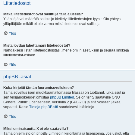
Liitetiedostot
Mitkä liitetiedostot ovat sallittuja tällä alueella?
Ylläpitäjä voi määrätä sallitut ja kielletyt liitetiedostojen tyypit. Ota yhteys
ylläpitäjään mikäli et ole varma mitkä tiedostot ovat sallittuja..
Ylös
Mistä löydän lähettämäni liitetiedostot?
Nähdäksesi listan liitetiedostoistasi, mene omiin asetuksiin ja seuraa linkkejä
liitetiedostot-osioon.
Ylös
phpBB -asiat
Kuka kirjoitti tämän foorumisovelluksen?
Tämä sovellus (sen muokkaamattomassa tilassa) on tuottanut, julkaissut ja
sen tekijänoikeudet omistaa
phpBB Limited
. Se on tehty saataville GNU
General Public Licensenssin, versiolla 2 (GPL-2.0) ja sitä voidaan jakaa
vapaasti. Katso
Tietoja phpBB:stä
saadaksesi lisätietoja.
Ylös
Miksi ominaisuutta X ei ole saatavilla?
Tämä ohjelmisto on phpBB Limitedin kirjoittama ja lisensoima. Jos uskot, että