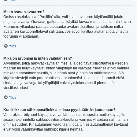
Miten asetan avataren?
Omissa asetuksissa, “Profiilin” alla, voit lisätä avataren käyttämällä jotain
neljästä tavasta: Gravatar, galleriasta, käyttää kuvaa muualta tai ladata kuvan.
Foorumin ylläpitäjä päättää otetaanko avataret käyttöön ja valitsee mitkä
avatarien käyttöönottotavat sallitaan. Jos et voi käyttää avataria, ota yhteyttä
foorumin ylläpitäjään.
Ylös
Mikä on arvonimi ja miten vaihdan sen?
Arvonimet, jotka näkyvät käyttäjänimesi alla osoittavat kirjoittamiesi viestien
määrän tai tietyt käyttäjät, kuten ylläpitäjät tai valvojat. Yleensä et voi vaihtaa
minkään arvonimen tekstiä, sillä nämä ovat ylläpitäjän määrittelemiä. Älä
kirjoita viestejä vain parantaaksesi arvonimeäsi. Useimmat foorumit eivät
siedä tätä ja valvojat tai ylläpitäjät voivat yksinkertaisesti pienentää
viestilaskuriasi.
Ylös
Kun klikkaan sähköpostilinkkiä, minua pyydetään kirjautumaan?
Vain rekisteröityneet käyttäjät voivat lähettää sähköpostia muille käyttäjille
sisäänrakennetulla sähköpostilomakkeella ja vain jos ylläpitäjä sallii tämän
ominaisuuden. Kirjautuminen vaaditaan, jotta tunnistautumattomat käyttäjät
eivät voisi väärinkäyttää sähköpostijärjestelmää.