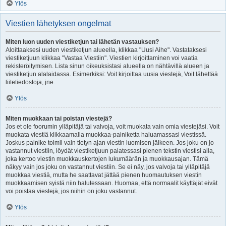
Ylös
Viestien lähetyksen ongelmat
Miten luon uuden viestiketjun tai lähetän vastauksen?
Aloittaaksesi uuden viestiketjun alueella, klikkaa "Uusi Aihe". Vastataksesi
viestiketjuun klikkaa "Vastaa Viestiin". Viestien kirjoittaminen voi vaatia
rekisteröitymisen. Lista sinun oikeuksistasi alueella on nähtävillä alueen ja
viestiketjun alalaidassa. Esimerkiksi: Voit kirjoittaa uusia viestejä, Voit lähettää
liitetiedostoja, jne.
Ylös
Miten muokkaan tai poistan viestejä?
Jos et ole foorumin ylläpitäjä tai valvoja, voit muokata vain omia viestejäsi. Voit
muokata viestiä klikkaamalla muokkaa-painiketta haluamassasi viestissä.
Joskus painike toimii vain tietyn ajan viestin luomisen jälkeen. Jos joku on jo
vastannut viestiin, löydät viestiketjuun palatessasi pienen tekstin viestisi alla,
joka kertoo viestin muokkauskertojen lukumäärän ja muokkausajan. Tämä
näkyy vain jos joku on vastannut viestiin. Se ei näy, jos valvoja tai ylläpitäjä
muokkaa viestiä, mutta he saattavat jättää pienen huomautuksen viestin
muokkaamisen syistä niin halutessaan. Huomaa, että normaalit käyttäjät eivät
voi poistaa viestejä, jos niihin on joku vastannut.
Ylös