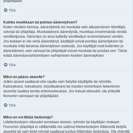
ylläpitäjään.
Ylös
Kuinka muokkaan tai poistan äänestyksen?
Kuten viestien kanssa, äänestyksiä voi muokata vain alkuperäinen lähettäjä,
valvoja tai ylläpitäjä. Muokataksesi äänestystä, muokkaa ensimmäistä viestiä
viestiketjussa. Äänestys on aina kytketty viestiketjun ensimmäiseen viestiin.
Jos kukaan ei ole vielä äänestänyt, käyttäjät voivat poistaa äänestyksen tai
muokata mitä tahansa äänestyksen asetusta. Jos käyttäjät ovat kuitenkin jo
äänestäneet, vain valvojat tai ylläpitäjät voivat muokata tai poistaa sen. Tämä
estää äänestysvaihtoehtojen vaihtamisen kesken äänestyksen.
Ylös
Miksi en pääse alueelle?
Jotkin alueet saattavat olla rajattu vain tietyille käyttäjille tai ryhmille.
Katsoaksesi, lukeaksesi, kirjoittaaksesi tai muiden toimintojen tekeminen
alueella saattaa tarvita erikoisoikeuksia. Jos haluat oikeudet, ota yhteyttä
foorumin valvojaan tai ylläpitäjään.
Ylös
Miksi en voi liittää tiedostoja?
Liitetiedostojen oikeudet annetaan alueen, ryhmän tai käyttäjän mukaan.
Foorumin ylläpitäjä ei välttämättä ole sallinut liitetiedostojen liittämistä tietyllä
alueella tai vain tietyt ryhmät saattavat pystyä liittämään tiedostoja. Ota yhteyttä