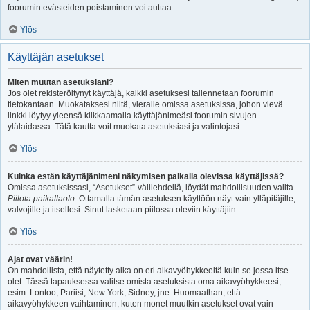
foorumin evästeiden poistaminen voi auttaa.
Ylös
Käyttäjän asetukset
Miten muutan asetuksiani?
Jos olet rekisteröitynyt käyttäjä, kaikki asetuksesi tallennetaan foorumin
tietokantaan. Muokataksesi niitä, vieraile omissa asetuksissa, johon vievä
linkki löytyy yleensä klikkaamalla käyttäjänimeäsi foorumin sivujen
ylälaidassa. Tätä kautta voit muokata asetuksiasi ja valintojasi.
Ylös
Kuinka estän käyttäjänimeni näkymisen paikalla olevissa käyttäjissä?
Omissa asetuksissasi, “Asetukset”-välilehdellä, löydät mahdollisuuden valita
Piilota paikallaolo
. Ottamalla tämän asetuksen käyttöön näyt vain ylläpitäjille,
valvojille ja itsellesi. Sinut lasketaan piilossa oleviin käyttäjiin.
Ylös
Ajat ovat väärin!
On mahdollista, että näytetty aika on eri aikavyöhykkeeltä kuin se jossa itse
olet. Tässä tapauksessa valitse omista asetuksista oma aikavyöhykkeesi,
esim. Lontoo, Pariisi, New York, Sidney, jne. Huomaathan, että
aikavyöhykkeen vaihtaminen, kuten monet muutkin asetukset ovat vain