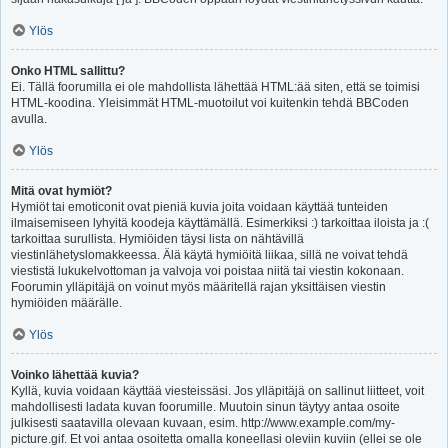
Ylös
Onko HTML sallittu?
Ei. Tällä foorumilla ei ole mahdollista lähettää HTML:ää siten, että se toimisi
HTML-koodina. Yleisimmät HTML-muotoilut voi kuitenkin tehdä BBCoden
avulla.
Ylös
Mitä ovat hymiöt?
Hymiöt tai emoticonit ovat pieniä kuvia joita voidaan käyttää tunteiden
ilmaisemiseen lyhyitä koodeja käyttämällä. Esimerkiksi :) tarkoittaa iloista ja :(
tarkoittaa surullista. Hymiöiden täysi lista on nähtävillä
viestinlähetyslomakkeessa. Älä käytä hymiöitä liikaa, sillä ne voivat tehdä
viestistä lukukelvottoman ja valvoja voi poistaa niitä tai viestin kokonaan.
Foorumin ylläpitäjä on voinut myös määritellä rajan yksittäisen viestin
hymiöiden määrälle.
Ylös
Voinko lähettää kuvia?
Kyllä, kuvia voidaan käyttää viesteissäsi. Jos ylläpitäjä on sallinut liitteet, voit
mahdollisesti ladata kuvan foorumille. Muutoin sinun täytyy antaa osoite
julkisesti saatavilla olevaan kuvaan, esim. http://www.example.com/my-
picture.gif. Et voi antaa osoitetta omalla koneellasi oleviin kuviin (ellei se ole