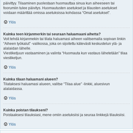
päivittyy. Tilaaminen puolestaan huomauttaa sinua kun aiheeseen tai
foorumiin tulee päivitys. Huomautusten asetukset ja tilausten asetukset
voidaan määrittää omissa asetuksissa kohdassa “Omat asetukset”.
Ylös
Kuinka teen kirjanmerkin tai seuraan haluamaani aihetta?
Voit tehdä kirjanmekin tai tilata haluamasi aiheen valitsemalla sopivan linkin
“Aiheen työkalut” -valikossa, joka on sijoitettu kätevästi keskustelun ylä- ja
alalaidan lähelle.
Viestiketjuun vastaaminen ja valinta “Huomauta kun vastaus lähetetään” tilaa
viestiketjun.
Ylös
Kuinka tilaan haluamani alueen?
Tilataksesi haluamasi alueen, valitse “Tilaa alue” -linkki, aluesivun
alalaidassa.
Ylös
Kuinka poistan tilaukseni?
Poistaaksesi tilauksiasi, mene omiin asetuksiisi ja seuraa linkkejä tilauksiisi.
Ylös