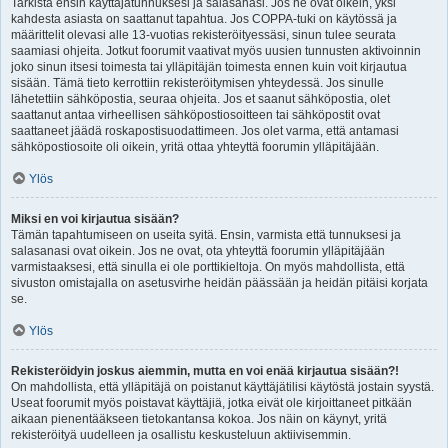
Tarkista ensin käyttäjätunnuksesi ja salasanasi. Jos ne ovat oikein, yksi
kahdesta asiasta on saattanut tapahtua. Jos COPPA-tuki on käytössä ja
määrittelit olevasi alle 13-vuotias rekisteröityessäsi, sinun tulee seurata
saamiasi ohjeita. Jotkut foorumit vaativat myös uusien tunnusten aktivoinnin
joko sinun itsesi toimesta tai ylläpitäjän toimesta ennen kuin voit kirjautua
sisään. Tämä tieto kerrottiin rekisteröitymisen yhteydessä. Jos sinulle
lähetettiin sähköpostia, seuraa ohjeita. Jos et saanut sähköpostia, olet
saattanut antaa virheellisen sähköpostiosoitteen tai sähköpostit ovat
saattaneet jäädä roskapostisuodattimeen. Jos olet varma, että antamasi
sähköpostiosoite oli oikein, yritä ottaa yhteyttä foorumin ylläpitäjään.
Ylös
Miksi en voi kirjautua sisään?
Tämän tapahtumiseen on useita syitä. Ensin, varmista että tunnuksesi ja
salasanasi ovat oikein. Jos ne ovat, ota yhteyttä foorumin ylläpitäjään
varmistaaksesi, että sinulla ei ole porttikieltoja. On myös mahdollista, että
sivuston omistajalla on asetusvirhe heidän päässään ja heidän pitäisi korjata
se.
Ylös
Rekisteröidyin joskus aiemmin, mutta en voi enää kirjautua sisään?!
On mahdollista, että ylläpitäjä on poistanut käyttäjätilisi käytöstä jostain syystä.
Useat foorumit myös poistavat käyttäjiä, jotka eivät ole kirjoittaneet pitkään
aikaan pienentääkseen tietokantansa kokoa. Jos näin on käynyt, yritä
rekisteröityä uudelleen ja osallistu keskusteluun aktiivisemmin.