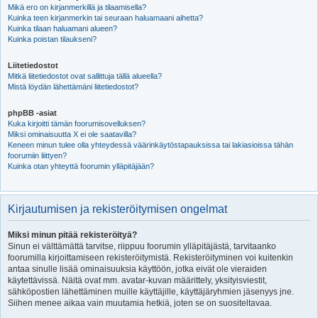
Mikä ero on kirjanmerkillä ja tilaamisella?
Kuinka teen kirjanmerkin tai seuraan haluamaani aihetta?
Kuinka tilaan haluamani alueen?
Kuinka poistan tilaukseni?
Liitetiedostot
Mitkä liitetiedostot ovat sallittuja tällä alueella?
Mistä löydän lähettämäni liitetiedostot?
phpBB -asiat
Kuka kirjoitti tämän foorumisovelluksen?
Miksi ominaisuutta X ei ole saatavilla?
Keneen minun tulee olla yhteydessä väärinkäytöstapauksissa tai lakiasioissa tähän
foorumiin liittyen?
Kuinka otan yhteyttä foorumin ylläpitäjään?
Kirjautumisen ja rekisteröitymisen ongelmat
Miksi minun pitää rekisteröityä?
Sinun ei välttämättä tarvitse, riippuu foorumin ylläpitäjästä, tarvitaanko
foorumilla kirjoittamiseen rekisteröitymistä. Rekisteröityminen voi kuitenkin
antaa sinulle lisää ominaisuuksia käyttöön, jotka eivät ole vieraiden
käytettävissä. Näitä ovat mm. avatar-kuvan määrittely, yksityisviestit,
sähköpostien lähettäminen muille käyttäjille, käyttäjäryhmien jäsenyys jne.
Siihen menee aikaa vain muutamia hetkiä, joten se on suositeltavaa.