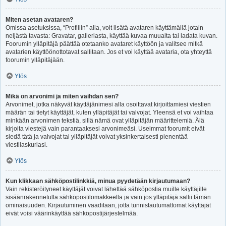
Miten asetan avataren?
Omissa asetuksissa, “Profiilin” alla, voit lisätä avataren käyttämällä jotain
neljästä tavasta: Gravatar, galleriasta, käyttää kuvaa muualta tai ladata kuvan.
Foorumin ylläpitäjä päättää otetaanko avataret käyttöön ja valitsee mitkä
avatarien käyttöönottotavat sallitaan. Jos et voi käyttää avataria, ota yhteyttä
foorumin ylläpitäjään.
Ylös
Mikä on arvonimi ja miten vaihdan sen?
Arvonimet, jotka näkyvät käyttäjänimesi alla osoittavat kirjoittamiesi viestien
määrän tai tietyt käyttäjät, kuten ylläpitäjät tai valvojat. Yleensä et voi vaihtaa
minkään arvonimen tekstiä, sillä nämä ovat ylläpitäjän määrittelemiä. Älä
kirjoita viestejä vain parantaaksesi arvonimeäsi. Useimmat foorumit eivät
siedä tätä ja valvojat tai ylläpitäjät voivat yksinkertaisesti pienentää
viestilaskuriasi.
Ylös
Kun klikkaan sähköpostilinkkiä, minua pyydetään kirjautumaan?
Vain rekisteröityneet käyttäjät voivat lähettää sähköpostia muille käyttäjille
sisäänrakennetulla sähköpostilomakkeella ja vain jos ylläpitäjä sallii tämän
ominaisuuden. Kirjautuminen vaaditaan, jotta tunnistautumattomat käyttäjät
eivät voisi väärinkäyttää sähköpostijärjestelmää.