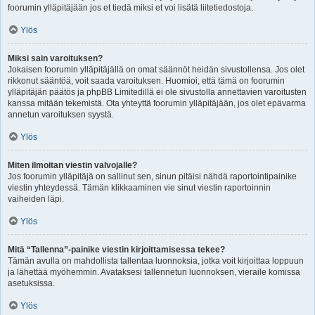
foorumin ylläpitäjään jos et tiedä miksi et voi lisätä liitetiedostoja.
Ylös
Miksi sain varoituksen?
Jokaisen foorumin ylläpitäjällä on omat säännöt heidän sivustollensa. Jos olet
rikkonut sääntöä, voit saada varoituksen. Huomioi, että tämä on foorumin
ylläpitäjän päätös ja phpBB Limitedillä ei ole sivustolla annettavien varoitusten
kanssa mitään tekemistä. Ota yhteyttä foorumin ylläpitäjään, jos olet epävarma
annetun varoituksen syystä.
Ylös
Miten ilmoitan viestin valvojalle?
Jos foorumin ylläpitäjä on sallinut sen, sinun pitäisi nähdä raportointipainike
viestin yhteydessä. Tämän klikkaaminen vie sinut viestin raportoinnin
vaiheiden läpi.
Ylös
Mitä “Tallenna”-painike viestin kirjoittamisessa tekee?
Tämän avulla on mahdollista tallentaa luonnoksia, jotka voit kirjoittaa loppuun
ja lähettää myöhemmin. Avataksesi tallennetun luonnoksen, vieraile komissa
asetuksissa.
Ylös