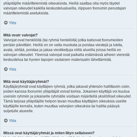
ylläpitäjille määrittelemistä oikeuksista. Heillä saattaa olla myös täydet
valvojan oikeudet kaikilla keskustelualueilla, riippuen foorumin perustajan
määrittelemistä asetuksista.
Ylös
Mitä ovatr valvojat?
Valvojat ovat henkilöitä (tai ryhmä henkilöitä) jotka katsovat foorumeiden
perään päivittäin. Heillä on on valta muokata ja poistaa viestejä ja lukita,
avata, siirtää, poistaa ja jakaa viestiketjuja niillä alueilla joissa heillä on
valvojan oikeudet. Yleensä valvojat ovat paikalla estämässä aiheen vierestä
keskustelua tai hyvien tapojen vastaisen materiaalin lähettämistä.
Ylös
Mitä ovat käyttäjäryhmät?
Käyttäjäryhmät ovat käyttäjien ryhmiä, jotka jakavat yhteisön hallittaviin osiin,
joiden kanssa foorumin ylläpitäjät voivat toimia. Jokainen käyttäjä voi kuulua
useisiin ryhmiin ja jokaiselle ryhmälle voidaan määritellä yksilölliset oikeudet.
Tämä tarjoaa ylläpitäjille helpon tavan muuttaa käyttäjien oikeuksia useille
käyttäjille kerralla, kuten muuttaa valvojien oikeuksia tai hallita pääsyä
suljetulle alueelle.
Ylös
Missä ovat käyttäjäryhmät ja miten liityn sellaiseen?