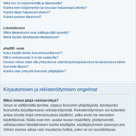
Mikä ero on kirjanmerkillä ja tilaamisella?
Kuinka teen kirjanmerkin tai seuraan haluamaani aihetta?
Kuinka tilaan haluamani alueen?
Kuinka poistan tilaukseni?
Liitetiedostot
Mitkä liitetiedostot ovat sallittuja tällä alueella?
Mistä löydän lähettämäni liitetiedostot?
phpBB -asiat
Kuka kirjoitti tämän foorumisovelluksen?
Miksi ominaisuutta X ei ole saatavilla?
Keneen minun tulee olla yhteydessä väärinkäytöstapauksissa tai lakiasioissa tähän
foorumiin liittyen?
Kuinka otan yhteyttä foorumin ylläpitäjään?
Kirjautumisen ja rekisteröitymisen ongelmat
Miksi minun pitää rekisteröityä?
Sinun ei välttämättä tarvitse, riippuu foorumin ylläpitäjästä, tarvitaanko
foorumilla kirjoittamiseen rekisteröitymistä. Rekisteröityminen voi kuitenkin
antaa sinulle lisää ominaisuuksia käyttöön, jotka eivät ole vieraiden
käytettävissä. Näitä ovat mm. avatar-kuvan määrittely, yksityisviestit,
sähköpostien lähettäminen muille käyttäjille, käyttäjäryhmien jäsenyys jne.
Siihen menee aikaa vain muutamia hetkiä, joten se on suositeltavaa.