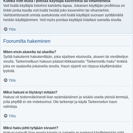
Kuinka voin lisätä / poistaa käyttäjiä kavereista tai vihamiehistä
Voit lisätä käyttäjiä listoihisi kahdella tapaa. Jokaisen käyttäjän profiilissa on
linkki jonka kautta voit lisätä heidät joko kavereihin tai vihamiehiin.
Vaihtoehtoisesti omista asetuksista voit lisätä käyttäjiä suoraan syöttämällä
heidän käyttäjänimen. Voit myös poistaa käyttäjiä listaltasi samalta sivulta.
Ylös
Foorumilta hakeminen
Miten etsin alueelta tai alueilta?
Syötä hakutermi hakukenttään, joka sijaitsee etusivulla, alueen tai viestiketjun
sivulla. Tarkennettuun hakuun pääset klikkaamalla “Tarkennettu haku”-linkkiä
joka on saatavilla jokaisella sivulla. Haun sijainti voi riippua käyttämästäsi
tyylistä.
Ylös
Miksi hakuni ei löytänyt mitään?
Hakusi oli todennäköisesti liian epämääräinen ja sisälsi useita yleisiä termejä,
joita phpBB ei ole indeksoinut. Ole tarkempi ja käytä Tarkennetun haun
valintoja.
Ylös
Miksi haku johti tyhjään sivuun!?
Hakusi palautti liian monta tulosta ja palvelin ei pystynyt käsittelemään niitä.