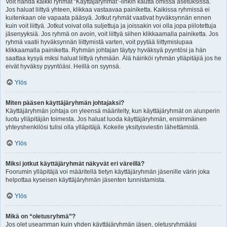
Voit nähdä kaikki ryhmät “Käyttäjäryhmät”-linkin kautta omissa asetuksissa.
Jos haluat liittyä yhteen, klikkaa vastaavaa painiketta. Kaikissa ryhmissä ei
kuitenkaan ole vapaata pääsyä. Jotkut ryhmät vaativat hyväksynnän ennen
kuin voit liittyä. Jotkut voivat olla suljettuja ja joissakin voi olla jopa piilotettuja
jäsenyyksiä. Jos ryhmä on avoin, voit liittyä siihen klikkaamalla painiketta. Jos
ryhmä vaatii hyväksynnän liittymistä varten, voit pyytää liittymislupaa
klikkaamalla painiketta. Ryhmän johtajan täytyy hyväksyä pyyntösi ja hän
saattaa kysyä miksi haluat liittyä ryhmään. Älä häiriköi ryhmän ylläpitäjiä jos he
eivät hyväksy pyyntöäsi. Heillä on syynsä.
Ylös
Miten pääsen käyttäjäryhmän johtajaksi?
Käyttäjäryhmän johtaja on yleensä määritelty, kun käyttäjäryhmät on alunperin
luotu ylläpitäjän toimesta. Jos haluat luoda käyttäjäryhmän, ensimmäinen
yhteyshenkilösi tulisi olla ylläpitäjä. Kokeile yksityisviestin lähettämistä.
Ylös
Miksi jotkut käyttäjäryhmät näkyvät eri väreillä?
Foorumin ylläpitäjä voi määritellä tietyn käyttäjäryhmän jäsenille värin joka
helpottaa kyseisen käyttäjäryhmän jäsenten tunnistamista.
Ylös
Mikä on “oletusryhmä”?
Jos olet useamman kuin yhden käyttäjäryhmän jäsen, oletusryhmääsi