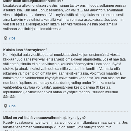
Miten liitän allekirjoituksen viestiini?
Lisätäksesi allekirjoituksen viestiisi, sinun täytyy ensin luoda sellainen omissa
asetuksissa. Kun olet luonut sellaisen, voit valita
Lisää allekirjoitus
-valinnan
viestin kirjoituslomakkeessa. Voit myös lisätä allekirjoituksen automaattisesti
aina kaikkiin viesteihisi tekemällä valinnan omissa asetuksissa. Jos teet niin,
voit silti estää allekirjoituksen liittämisen yksittäiseen viestiin poistamalla
valinnan viestinkirjoituslomakkeessa.
Ylös
Kuinka luon äänestyksen?
Kun kirjoitat uuta viestiketjua tai muokkaat viestiketjun ensimmäistä viestiä,
klikkaa "Luo äänestys"-välilehteä viestilomakkeen alapuolella. Jos et näe tätä
välilehteä, sinulla ei ole tarvittavia oikeuksia äänestysten luomiseen. Syötä
otsikko ja ainakin kaksi vaihtoehtoa niille varattuihin kenttiin. Varmista että
jokainen vaihtoehto on omalla rivillään tekstikentässä. Voit myös määritellä
kuinka monta vaihtoehtoa käyttäjät voivat valita kohdasta You can also set the
number of options users may select during voting under “Kuinka monta
vaihtoehtoa käyttäjä voi valita”, äänestyksen kesto päivinä (0 kestää
loputtomasti) ja viimeisenä voit antaa käyttäjille mahdollisuuden muuttaa
ääntään.
Ylös
Miksi en voi lisätä vastausvaihtoehtoja kyselyyn?
Kyselyn vastausvaihtoehtojen määrä on foorumin ylläpitäjän määrittelemä. Jos
tarvitset enemmän vaihtoehtoja kuin on sallittu, ota yhteyttä foorumin