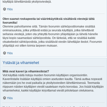
käyttäjiä lähettämästä yksityisviestejä.
Ylös
Olen saanut roskapostia tai väärinkäytöksiä sisältäviä viestejä tältä
foorumilta!
Olemme pahoillamme siitä. Tämän foorumin sähköpostilomake sisältää
ominaisuuksia, jotka yrittävät estää ja seurata käyttäjiä, jotka lähettävät
sellaisia viestejä, joten ota yhteyttä foorumin ylläpitäjään ja lähetä hänelle
täysi kopio saamastasi sähköpostista. On tärkeää, että se sisältää kaikki
otsaketiedot sähköpostista, jotka sisältävät viestin lähettäjän tiedot. Foorumin
ylläpitäjä voi sitten toimia tarpeen mukaan.
Ylös
Ystävät ja vihamiehet
Mitä ovat kaveri ja vihamieslistat?
Voit käyttää näitä listoja muiden foorumin käyttäjien organisointiin.
Kaverilistalle lisätään käyttäjiä omien asetusten kautta. Tämä auttaa nopeasti
näkemään jos he ovat paikalla ja yksityisviestien lähettämisessä. Teemasta
riippuen näiden käyttäjien viestit saatetaan myös korostaa. Jos lisäät käyttäjän
vihamieheksi, kaikki käyttäjän kirjoittamat viestit piilotetaan oletuksena.
Ylös