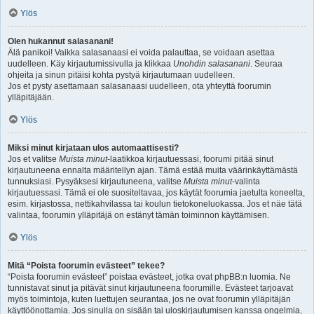
Ylös
Olen hukannut salasanani!
Älä panikoi! Vaikka salasanaasi ei voida palauttaa, se voidaan asettaa
uudelleen. Käy kirjautumissivulla ja klikkaa
Unohdin salasanani
. Seuraa
ohjeita ja sinun pitäisi kohta pystyä kirjautumaan uudelleen.
Jos et pysty asettamaan salasanaasi uudelleen, ota yhteyttä foorumin
ylläpitäjään.
Ylös
Miksi minut kirjataan ulos automaattisesti?
Jos et valitse
Muista minut
-laatikkoa kirjautuessasi, foorumi pitää sinut
kirjautuneena ennalta määritellyn ajan. Tämä estää muita väärinkäyttämästä
tunnuksiasi. Pysyäksesi kirjautuneena, valitse
Muista minut
-valinta
kirjautuessasi. Tämä ei ole suositeltavaa, jos käytät foorumia jaetulta koneelta,
esim. kirjastossa, nettikahvilassa tai koulun tietokoneluokassa. Jos et näe tätä
valintaa, foorumin ylläpitäjä on estänyt tämän toiminnon käyttämisen.
Ylös
Mitä “Poista foorumin evästeet” tekee?
“Poista foorumin evästeet” poistaa evästeet, jotka ovat phpBB:n luomia. Ne
tunnistavat sinut ja pitävät sinut kirjautuneena foorumille. Evästeet tarjoavat
myös toimintoja, kuten luettujen seurantaa, jos ne ovat foorumin ylläpitäjän
käyttöönottamia. Jos sinulla on sisään tai uloskirjautumisen kanssa ongelmia,