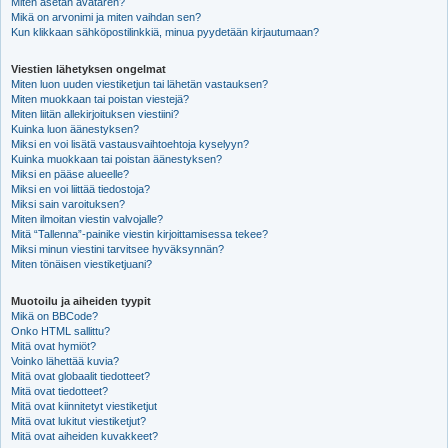
Miten asetan avataren?
Mikä on arvonimi ja miten vaihdan sen?
Kun klikkaan sähköpostilinkkiä, minua pyydetään kirjautumaan?
Viestien lähetyksen ongelmat
Miten luon uuden viestiketjun tai lähetän vastauksen?
Miten muokkaan tai poistan viestejä?
Miten liitän allekirjoituksen viestiini?
Kuinka luon äänestyksen?
Miksi en voi lisätä vastausvaihtoehtoja kyselyyn?
Kuinka muokkaan tai poistan äänestyksen?
Miksi en pääse alueelle?
Miksi en voi liittää tiedostoja?
Miksi sain varoituksen?
Miten ilmoitan viestin valvojalle?
Mitä “Tallenna”-painike viestin kirjoittamisessa tekee?
Miksi minun viestini tarvitsee hyväksynnän?
Miten tönäisen viestiketjuani?
Muotoilu ja aiheiden tyypit
Mikä on BBCode?
Onko HTML sallittu?
Mitä ovat hymiöt?
Voinko lähettää kuvia?
Mitä ovat globaalit tiedotteet?
Mitä ovat tiedotteet?
Mitä ovat kiinnitetyt viestiketjut
Mitä ovat lukitut viestiketjut?
Mitä ovat aiheiden kuvakkeet?