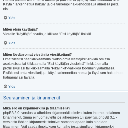
Käytä “Tarkennettua hakua” ja ole tarkempi hakuehdoissa ja alueissa joilta
etsit.
Ylös
Miten etsin käyttäjiä?
Vieraile “Käyttäjät”-sivulla ja klikkaa “Etsi käyttäjä”-linkkiä.
Ylös
Miten löydän omat viestini ja viestiketjuni?
Omat viestisi näet klikkaamalla “Katso omia viestejäsi”-linkkiä omissa
asetuksissa tai klikkaamalla “Etsi käyttäjän viesteistä”-linkkiä omalla
profiilisivullasi tai klikkaamalla “Pikalinkit”-valikkoa foorumin ylälaidassa.
Etsiäksesi omia viestiketjuja, käytä tarkennettua hakua ja täytä sen hakuehdot
haluamallasi tavalla.
Ylös
Seuraaminen ja kirjanmerkit
Mikä ero on kirjanmerkillä ja tilaamisella?
phpBB 3.0 -versiossa aiheiden kirjanmerkit toimivat kuten internet-selaimen
kirjanmerkit. Sinua ei huomautettu jos aiheeseen tuli päivitys. phpBB 3.1 -
versiosta lähtien kirjanmerkit toimivat samaan tapaan kuin aiheiden
tilaaminen. Voit saada ilmoituksen kun aihe josta sinulla on kirjanmerkki