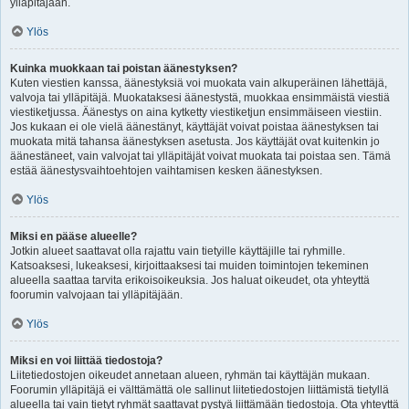
ylläpitäjään.
Ylös
Kuinka muokkaan tai poistan äänestyksen?
Kuten viestien kanssa, äänestyksiä voi muokata vain alkuperäinen lähettäjä,
valvoja tai ylläpitäjä. Muokataksesi äänestystä, muokkaa ensimmäistä viestiä
viestiketjussa. Äänestys on aina kytketty viestiketjun ensimmäiseen viestiin.
Jos kukaan ei ole vielä äänestänyt, käyttäjät voivat poistaa äänestyksen tai
muokata mitä tahansa äänestyksen asetusta. Jos käyttäjät ovat kuitenkin jo
äänestäneet, vain valvojat tai ylläpitäjät voivat muokata tai poistaa sen. Tämä
estää äänestysvaihtoehtojen vaihtamisen kesken äänestyksen.
Ylös
Miksi en pääse alueelle?
Jotkin alueet saattavat olla rajattu vain tietyille käyttäjille tai ryhmille.
Katsoaksesi, lukeaksesi, kirjoittaaksesi tai muiden toimintojen tekeminen
alueella saattaa tarvita erikoisoikeuksia. Jos haluat oikeudet, ota yhteyttä
foorumin valvojaan tai ylläpitäjään.
Ylös
Miksi en voi liittää tiedostoja?
Liitetiedostojen oikeudet annetaan alueen, ryhmän tai käyttäjän mukaan.
Foorumin ylläpitäjä ei välttämättä ole sallinut liitetiedostojen liittämistä tietyllä
alueella tai vain tietyt ryhmät saattavat pystyä liittämään tiedostoja. Ota yhteyttä