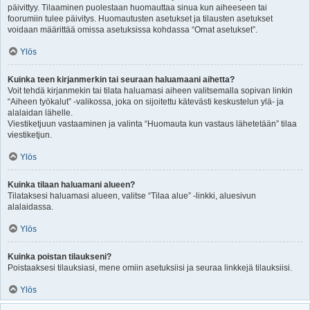
päivittyy. Tilaaminen puolestaan huomauttaa sinua kun aiheeseen tai
foorumiin tulee päivitys. Huomautusten asetukset ja tilausten asetukset
voidaan määrittää omissa asetuksissa kohdassa “Omat asetukset”.
Ylös
Kuinka teen kirjanmerkin tai seuraan haluamaani aihetta?
Voit tehdä kirjanmekin tai tilata haluamasi aiheen valitsemalla sopivan linkin
“Aiheen työkalut” -valikossa, joka on sijoitettu kätevästi keskustelun ylä- ja
alalaidan lähelle.
Viestiketjuun vastaaminen ja valinta “Huomauta kun vastaus lähetetään” tilaa
viestiketjun.
Ylös
Kuinka tilaan haluamani alueen?
Tilataksesi haluamasi alueen, valitse “Tilaa alue” -linkki, aluesivun
alalaidassa.
Ylös
Kuinka poistan tilaukseni?
Poistaaksesi tilauksiasi, mene omiin asetuksiisi ja seuraa linkkejä tilauksiisi.
Ylös