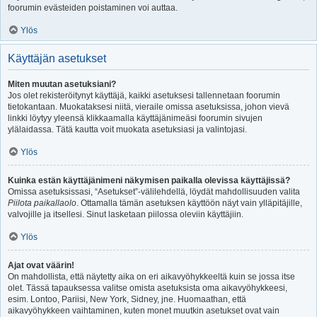
foorumin evästeiden poistaminen voi auttaa.
Ylös
Käyttäjän asetukset
Miten muutan asetuksiani?
Jos olet rekisteröitynyt käyttäjä, kaikki asetuksesi tallennetaan foorumin
tietokantaan. Muokataksesi niitä, vieraile omissa asetuksissa, johon vievä
linkki löytyy yleensä klikkaamalla käyttäjänimeäsi foorumin sivujen
ylälaidassa. Tätä kautta voit muokata asetuksiasi ja valintojasi.
Ylös
Kuinka estän käyttäjänimeni näkymisen paikalla olevissa käyttäjissä?
Omissa asetuksissasi, “Asetukset”-välilehdellä, löydät mahdollisuuden valita
Piilota paikallaolo
. Ottamalla tämän asetuksen käyttöön näyt vain ylläpitäjille,
valvojille ja itsellesi. Sinut lasketaan piilossa oleviin käyttäjiin.
Ylös
Ajat ovat väärin!
On mahdollista, että näytetty aika on eri aikavyöhykkeeltä kuin se jossa itse
olet. Tässä tapauksessa valitse omista asetuksista oma aikavyöhykkeesi,
esim. Lontoo, Pariisi, New York, Sidney, jne. Huomaathan, että
aikavyöhykkeen vaihtaminen, kuten monet muutkin asetukset ovat vain