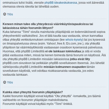
ominaisuus tulisi lisätä, vieraile
phpBB ideakeskuksessa
, jossa voit äänestää
olemassa olevia ideoita tai lähettää uuden.
Ylös
Keneen minun tulee olla yhteydessä väärinkäytöstapauksissa tai
lakiasioissa tähän foorumiin liittyen?
Kuka tahansa “Tiimi”-sivulla mainituista ylläpitäjistä on todennäköisesti sopiva
yhteyshenkilö valituksillesi. Jos et tätä kautta saa vastausta, sinun kannattaa
ottaa yhteyttä verkkotunnuksen omistajaan (tee
whois-kysely
) tai jos kyseessä
on ilmaispalvelussa oleva (esim. Yahoo!, free.fr, f2s.com, jne.), ota yhteyttä
ylläpitoon tai väärinkäytöksistä vastaavaan osastoon kyseisessä palvelussa.
Huomaa, että phpBB Limitedillä
ei ole lainkaan toimivaltaa
ja sitä ei voida
pitää vastuussa miten, missä tai kenen toimesta tämä foorumi on käytössä. Älä
ota yhteyttä phpBB Limitediin missään lakiasioissa
jotka eivät liity
phpBB.com-sivustoon tai pelkkään phpBB-sovellukseen itseensä. Jos lähetät
sähköpostia phpBB Limitedille
mistään kolmannen osapuolen
tämän
sovelluksen käytöstä, voit odottaa niukkasanaista vastausta, jos edes
vastausta lainkaan.
Ylös
Kuinka otan yhteyttä foorumin ylläpitäjään?
Kaikki foorumin käyttäjät voivat käyttää “Ota yhteyttä” -lomaketta, jos täämä
vaihtoehto on foorumin ylläpitäjän mahdollistama.
Foorumin käyttäjät voivat käyttää myös “Tiimi”-linkkiä.