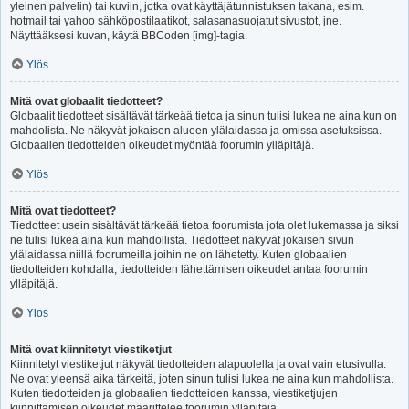
yleinen palvelin) tai kuviin, jotka ovat käyttäjätunnistuksen takana, esim.
hotmail tai yahoo sähköpostilaatikot, salasanasuojatut sivustot, jne.
Näyttääksesi kuvan, käytä BBCoden [img]-tagia.
Ylös
Mitä ovat globaalit tiedotteet?
Globaalit tiedotteet sisältävät tärkeää tietoa ja sinun tulisi lukea ne aina kun on
mahdolista. Ne näkyvät jokaisen alueen ylälaidassa ja omissa asetuksissa.
Globaalien tiedotteiden oikeudet myöntää foorumin ylläpitäjä.
Ylös
Mitä ovat tiedotteet?
Tiedotteet usein sisältävät tärkeää tietoa foorumista jota olet lukemassa ja siksi
ne tulisi lukea aina kun mahdollista. Tiedotteet näkyvät jokaisen sivun
ylälaidassa niillä foorumeilla joihin ne on lähetetty. Kuten globaalien
tiedotteiden kohdalla, tiedotteiden lähettämisen oikeudet antaa foorumin
ylläpitäjä.
Ylös
Mitä ovat kiinnitetyt viestiketjut
Kiinnitetyt viestiketjut näkyvät tiedotteiden alapuolella ja ovat vain etusivulla.
Ne ovat yleensä aika tärkeitä, joten sinun tulisi lukea ne aina kun mahdollista.
Kuten tiedotteiden ja globaalien tiedotteiden kanssa, viestiketjujen
kiinnittämisen oikeudet määrittelee foorumin ylläpitäjä.