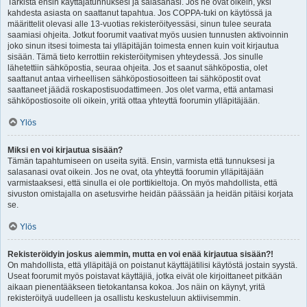
Tarkista ensin käyttäjätunnuksesi ja salasanasi. Jos ne ovat oikein, yksi
kahdesta asiasta on saattanut tapahtua. Jos COPPA-tuki on käytössä ja
määrittelit olevasi alle 13-vuotias rekisteröityessäsi, sinun tulee seurata
saamiasi ohjeita. Jotkut foorumit vaativat myös uusien tunnusten aktivoinnin
joko sinun itsesi toimesta tai ylläpitäjän toimesta ennen kuin voit kirjautua
sisään. Tämä tieto kerrottiin rekisteröitymisen yhteydessä. Jos sinulle
lähetettiin sähköpostia, seuraa ohjeita. Jos et saanut sähköpostia, olet
saattanut antaa virheellisen sähköpostiosoitteen tai sähköpostit ovat
saattaneet jäädä roskapostisuodattimeen. Jos olet varma, että antamasi
sähköpostiosoite oli oikein, yritä ottaa yhteyttä foorumin ylläpitäjään.
Ylös
Miksi en voi kirjautua sisään?
Tämän tapahtumiseen on useita syitä. Ensin, varmista että tunnuksesi ja
salasanasi ovat oikein. Jos ne ovat, ota yhteyttä foorumin ylläpitäjään
varmistaaksesi, että sinulla ei ole porttikieltoja. On myös mahdollista, että
sivuston omistajalla on asetusvirhe heidän päässään ja heidän pitäisi korjata
se.
Ylös
Rekisteröidyin joskus aiemmin, mutta en voi enää kirjautua sisään?!
On mahdollista, että ylläpitäjä on poistanut käyttäjätilisi käytöstä jostain syystä.
Useat foorumit myös poistavat käyttäjiä, jotka eivät ole kirjoittaneet pitkään
aikaan pienentääkseen tietokantansa kokoa. Jos näin on käynyt, yritä
rekisteröityä uudelleen ja osallistu keskusteluun aktiivisemmin.