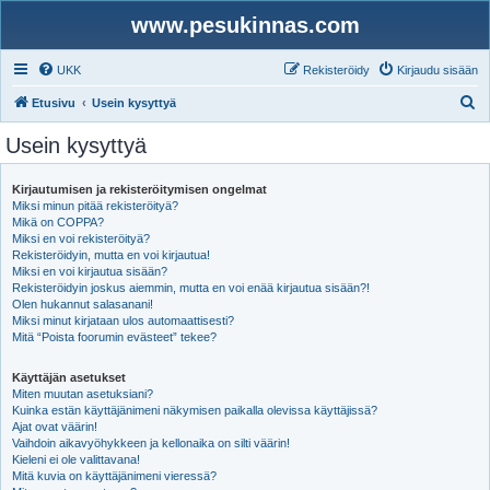
www.pesukinnas.com
UKK
Rekisteröidy
Kirjaudu sisään
E
Etusivu
Usein kysyttyä
t
Usein kysyttyä
s
i
Kirjautumisen ja rekisteröitymisen ongelmat
Miksi minun pitää rekisteröityä?
Mikä on COPPA?
Miksi en voi rekisteröityä?
Rekisteröidyin, mutta en voi kirjautua!
Miksi en voi kirjautua sisään?
Rekisteröidyin joskus aiemmin, mutta en voi enää kirjautua sisään?!
Olen hukannut salasanani!
Miksi minut kirjataan ulos automaattisesti?
Mitä “Poista foorumin evästeet” tekee?
Käyttäjän asetukset
Miten muutan asetuksiani?
Kuinka estän käyttäjänimeni näkymisen paikalla olevissa käyttäjissä?
Ajat ovat väärin!
Vaihdoin aikavyöhykkeen ja kellonaika on silti väärin!
Kieleni ei ole valittavana!
Mitä kuvia on käyttäjänimeni vieressä?