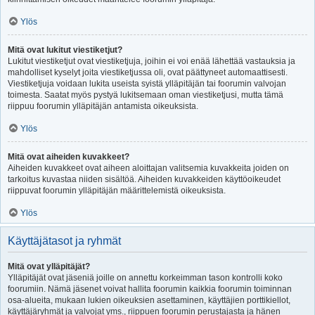
Ylös
Mitä ovat lukitut viestiketjut?
Lukitut viestiketjut ovat viestiketjuja, joihin ei voi enää lähettää vastauksia ja
mahdolliset kyselyt joita viestiketjussa oli, ovat päättyneet automaattisesti.
Viestiketjuja voidaan lukita useista syistä ylläpitäjän tai foorumin valvojan
toimesta. Saatat myös pystyä lukitsemaan oman viestiketjusi, mutta tämä
riippuu foorumin ylläpitäjän antamista oikeuksista.
Ylös
Mitä ovat aiheiden kuvakkeet?
Aiheiden kuvakkeet ovat aiheen aloittajan valitsemia kuvakkeita joiden on
tarkoitus kuvastaa niiden sisältöä. Aiheiden kuvakkeiden käyttöoikeudet
riippuvat foorumin ylläpitäjän määrittelemistä oikeuksista.
Ylös
Käyttäjätasot ja ryhmät
Mitä ovat ylläpitäjät?
Ylläpitäjät ovat jäseniä joille on annettu korkeimman tason kontrolli koko
foorumiin. Nämä jäsenet voivat hallita foorumin kaikkia foorumin toiminnan
osa-alueita, mukaan lukien oikeuksien asettaminen, käyttäjien porttikiellot,
käyttäjäryhmät ja valvojat yms., riippuen foorumin perustajasta ja hänen