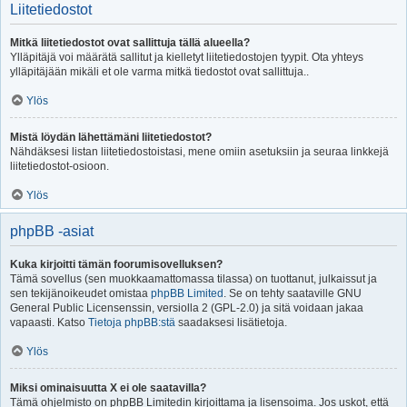
Liitetiedostot
Mitkä liitetiedostot ovat sallittuja tällä alueella?
Ylläpitäjä voi määrätä sallitut ja kielletyt liitetiedostojen tyypit. Ota yhteys
ylläpitäjään mikäli et ole varma mitkä tiedostot ovat sallittuja..
Ylös
Mistä löydän lähettämäni liitetiedostot?
Nähdäksesi listan liitetiedostoistasi, mene omiin asetuksiin ja seuraa linkkejä
liitetiedostot-osioon.
Ylös
phpBB -asiat
Kuka kirjoitti tämän foorumisovelluksen?
Tämä sovellus (sen muokkaamattomassa tilassa) on tuottanut, julkaissut ja
sen tekijänoikeudet omistaa
phpBB Limited
. Se on tehty saataville GNU
General Public Licensenssin, versiolla 2 (GPL-2.0) ja sitä voidaan jakaa
vapaasti. Katso
Tietoja phpBB:stä
saadaksesi lisätietoja.
Ylös
Miksi ominaisuutta X ei ole saatavilla?
Tämä ohjelmisto on phpBB Limitedin kirjoittama ja lisensoima. Jos uskot, että