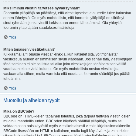
Miksi minun viestini tarvitsee hyväksynnän?
Foorumin ylläpitäjä on päättänyt, että viestit kyseiselle alueelle tulee tarkastaa
ennen lähetystä. On myös mahdollista, että foorumin ylläpitäjä on siirtänyt
sinut ryhmään, jonka viestit tarkistetaan ennen lähettämistä. Ota yhteyttä
foorumin ylläpitäjään saadaksesi lisätietoja.
Ylös
Miten tönäisen viestiketjuani?
Klikkaamalla “Tönaise viestiä” -linkkiä, kun katselet sitä, voit “tönäistä”
viestiketjua alueen ensimmäisen sivun yläosaan. Jos et näe tätä, viestiketjujen
tönäiseminen ei ole sallittua tai aika joka viestiketjujen tönäisemisen välillä
vaaditaan ei ole vielä kulunut. On myös mahdollista nostaa viestiketjua
vastaamalla siihen, mutta varmista että noudatat foorumin sääntöjä jos päätät
tehdä niin.
Ylös
Muotoilu ja aiheiden tyypit
Mikä on BBCode?
BBCode on HTML-kielen tapainen toteutus, joka tarjoaa tiettyjen viestin osien
muotoilumahdollisuuden. BBCoden käytöstä päättää ylläpitäjä, mutta se
voidaan ottaa pois käytöstä myös viestikohtaisesti viestin kirjoituslomakkeella.
BBCode itsessään on HTML:n kaltainen, mutta tagit käyttävät < ja > merkkien
sijaan hakasulkuja [ ja ]. BBCoden oppaan löydät viestinlähetyssivun kautta.