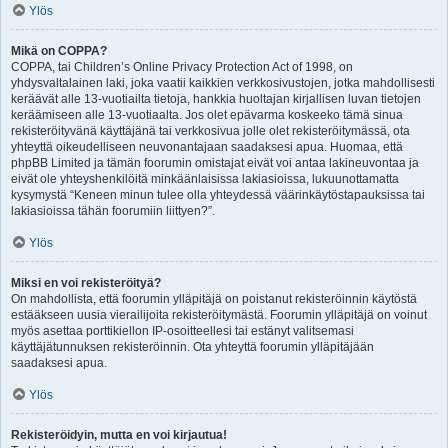
Ylös
Mikä on COPPA?
COPPA, tai Children’s Online Privacy Protection Act of 1998, on
yhdysvaltalainen laki, joka vaatii kaikkien verkkosivustojen, jotka mahdollisesti
keräävät alle 13-vuotiailta tietoja, hankkia huoltajan kirjallisen luvan tietojen
keräämiseen alle 13-vuotiaalta. Jos olet epävarma koskeeko tämä sinua
rekisteröityvänä käyttäjänä tai verkkosivua jolle olet rekisteröitymässä, ota
yhteyttä oikeudelliseen neuvonantajaan saadaksesi apua. Huomaa, että
phpBB Limited ja tämän foorumin omistajat eivät voi antaa lakineuvontaa ja
eivät ole yhteyshenkilöitä minkäänlaisissa lakiasioissa, lukuunottamatta
kysymystä “Keneen minun tulee olla yhteydessä väärinkäytöstapauksissa tai
lakiasioissa tähän foorumiin liittyen?”.
Ylös
Miksi en voi rekisteröityä?
On mahdollista, että foorumin ylläpitäjä on poistanut rekisteröinnin käytöstä
estääkseen uusia vierailijoita rekisteröitymästä. Foorumin ylläpitäjä on voinut
myös asettaa porttikiellon IP-osoitteellesi tai estänyt valitsemasi
käyttäjätunnuksen rekisteröinnin. Ota yhteyttä foorumin ylläpitäjään
saadaksesi apua.
Ylös
Rekisteröidyin, mutta en voi kirjautua!