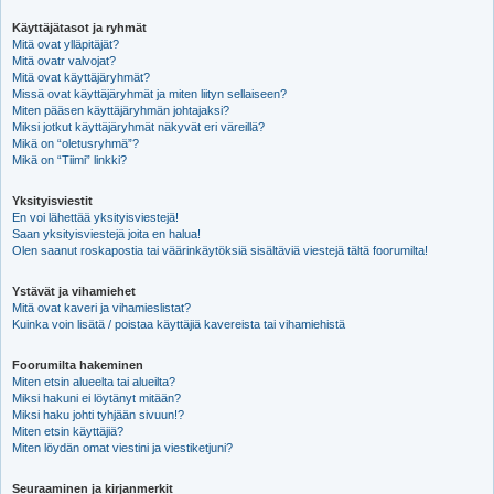
Käyttäjätasot ja ryhmät
Mitä ovat ylläpitäjät?
Mitä ovatr valvojat?
Mitä ovat käyttäjäryhmät?
Missä ovat käyttäjäryhmät ja miten liityn sellaiseen?
Miten pääsen käyttäjäryhmän johtajaksi?
Miksi jotkut käyttäjäryhmät näkyvät eri väreillä?
Mikä on “oletusryhmä”?
Mikä on “Tiimi” linkki?
Yksityisviestit
En voi lähettää yksityisviestejä!
Saan yksityisviestejä joita en halua!
Olen saanut roskapostia tai väärinkäytöksiä sisältäviä viestejä tältä foorumilta!
Ystävät ja vihamiehet
Mitä ovat kaveri ja vihamieslistat?
Kuinka voin lisätä / poistaa käyttäjiä kavereista tai vihamiehistä
Foorumilta hakeminen
Miten etsin alueelta tai alueilta?
Miksi hakuni ei löytänyt mitään?
Miksi haku johti tyhjään sivuun!?
Miten etsin käyttäjiä?
Miten löydän omat viestini ja viestiketjuni?
Seuraaminen ja kirjanmerkit