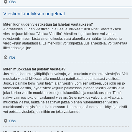
Ylös
Viestien lähetyksen ongelmat
Miten luon uuden viestiketjun tai lähetän vastauksen?
Aloittaaksesi uuden viestiketjun alueella, klikkaa "Uusi Aihe". Vastataksesi
viestiketjuun klikkaa "Vastaa Viestiin". Viestien kirjoittaminen voi vaatia
rekisteröitymisen. Lista sinun oikeuksistasi alueella on nähtävillä alueen ja
viestiketjun alalaidassa. Esimerkiksi: Voit kirjoittaa uusia viestejä, Voit lähettää
liitetiedostoja, jne.
Ylös
Miten muokkaan tai poistan viestejä?
Jos et ole foorumin ylläpitäjä tai valvoja, voit muokata vain omia viestejäsi. Voit
muokata viestiä klikkaamalla muokkaa-painiketta haluamassasi viestissä.
Joskus painike toimii vain tietyn ajan viestin luomisen jälkeen. Jos joku on jo
vastannut viestiin, löydät viestiketjuun palatessasi pienen tekstin viestisi alla,
joka kertoo viestin muokkauskertojen lukumäärän ja muokkausajan. Tämä
näkyy vain jos joku on vastannut viestiin. Se ei näy, jos valvoja tai ylläpitäjä
muokkaa viestiä, mutta he saattavat jättää pienen huomautuksen viestin
muokkaamisen syistä niin halutessaan. Huomaa, että normaalit käyttäjät eivät
voi poistaa viestejä, jos niihin on joku vastannut.
Ylös