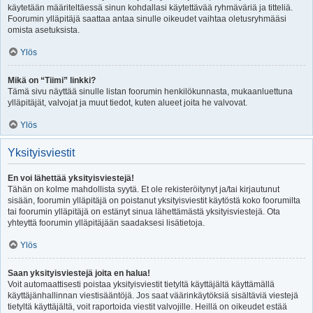
käytetään määriteltäessä sinun kohdallasi käytettävää ryhmäväriä ja titteliä.
Foorumin ylläpitäjä saattaa antaa sinulle oikeudet vaihtaa oletusryhmääsi
omista asetuksista.
Ylös
Mikä on “Tiimi” linkki?
Tämä sivu näyttää sinulle listan foorumin henkilökunnasta, mukaanluettuna
ylläpitäjät, valvojat ja muut tiedot, kuten alueet joita he valvovat.
Ylös
Yksityisviestit
En voi lähettää yksityisviestejä!
Tähän on kolme mahdollista syytä. Et ole rekisteröitynyt ja/tai kirjautunut
sisään, foorumin ylläpitäjä on poistanut yksityisviestit käytöstä koko foorumilta
tai foorumin ylläpitäjä on estänyt sinua lähettämästä yksityisviestejä. Ota
yhteyttä foorumin ylläpitäjään saadaksesi lisätietoja.
Ylös
Saan yksityisviestejä joita en halua!
Voit automaattisesti poistaa yksityisviestit tietyltä käyttäjältä käyttämällä
käyttäjänhallinnan viestisääntöjä. Jos saat väärinkäytöksiä sisältäviä viestejä
tietyltä käyttäjältä, voit raportoida viestit valvojille. Heillä on oikeudet estää