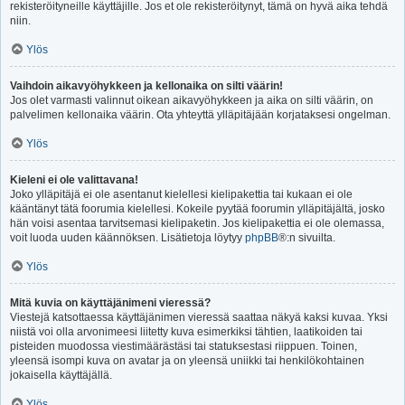
rekisteröityneille käyttäjille. Jos et ole rekisteröitynyt, tämä on hyvä aika tehdä
niin.
Ylös
Vaihdoin aikavyöhykkeen ja kellonaika on silti väärin!
Jos olet varmasti valinnut oikean aikavyöhykkeen ja aika on silti väärin, on
palvelimen kellonaika väärin. Ota yhteyttä ylläpitäjään korjataksesi ongelman.
Ylös
Kieleni ei ole valittavana!
Joko ylläpitäjä ei ole asentanut kielellesi kielipakettia tai kukaan ei ole
kääntänyt tätä foorumia kielellesi. Kokeile pyytää foorumin ylläpitäjältä, josko
hän voisi asentaa tarvitsemasi kielipaketin. Jos kielipakettia ei ole olemassa,
voit luoda uuden käännöksen. Lisätietoja löytyy
phpBB
®:n sivuilta.
Ylös
Mitä kuvia on käyttäjänimeni vieressä?
Viestejä katsottaessa käyttäjänimen vieressä saattaa näkyä kaksi kuvaa. Yksi
niistä voi olla arvonimeesi liitetty kuva esimerkiksi tähtien, laatikoiden tai
pisteiden muodossa viestimäärästäsi tai statuksestasi riippuen. Toinen,
yleensä isompi kuva on avatar ja on yleensä uniikki tai henkilökohtainen
jokaisella käyttäjällä.
Ylös